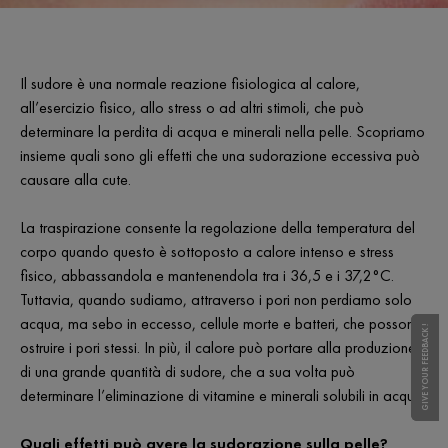
Il sudore è una normale reazione fisiologica al calore,
all’esercizio fisico, allo stress o ad altri stimoli, che può
determinare la perdita di acqua e minerali nella pelle. Scopriamo
insieme quali sono gli effetti che una sudorazione eccessiva può
causare alla cute.
La traspirazione consente la regolazione della temperatura del
corpo quando questo è sottoposto a calore intenso e stress
fisico, abbassandola e mantenendola tra i 36,5 e i 37,2°C.
Tuttavia, quando sudiamo, attraverso i pori non perdiamo solo
acqua, ma sebo in eccesso, cellule morte e batteri, che possono
GIVE YOUR FEEDBACK !
GIVE YOUR FEEDBACK !
ostruire i pori stessi. In più, il calore può portare alla produzione
di una grande quantità di sudore, che a sua volta può
determinare l’eliminazione di vitamine e minerali solubili in acqua.
Quali effetti può avere la sudorazione sulla pelle?