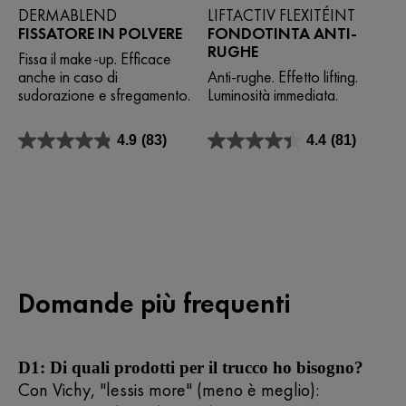
DERMABLEND
LIFTACTIV FLEXITÉINT
FISSATORE IN POLVERE
FONDOTINTA ANTI-
RUGHE
Fissa il make-up. Efficace
anche in caso di
Anti-rughe. Effetto lifting.
sudorazione e sfregamento.
Luminosità immediata.
4.9
(83)
4.4
(81)
4.9
4.4
su
su
5
5
stelle.
stelle.
83
81
recensioni
recensioni
Domande più frequenti
D1: Di quali prodotti per il trucco ho bisogno?
Con Vichy, "
less
is
more" (meno è meglio):