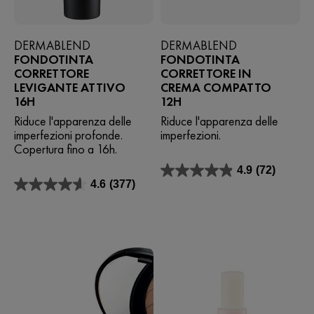
DERMABLEND
DERMABLEND
FONDOTINTA
FONDOTINTA
CORRETTORE
CORRETTORE IN
LEVIGANTE ATTIVO
CREMA COMPATTO
16H
12H
Riduce l'apparenza delle
Riduce l'apparenza delle
imperfezioni profonde.
imperfezioni.
Copertura fino a 16h.
4.9
(72)
4.9
4.6
(377)
su
4.6
5
su
stelle.
5
72
stelle.
recensioni
377
recensioni