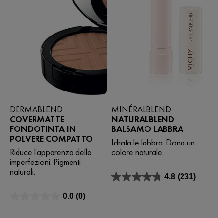
DERMABLEND
MINÉRALBLEND
COVERMATTE
NATURALBLEND
FONDOTINTA IN
BALSAMO LABBRA
POLVERE COMPATTO
Idrata le labbra. Dona un
Riduce l'apparenza delle
colore naturale.
imperfezioni. Pigmenti
naturali.
4.8
(231)
4.8
su
0.0
(0)
5
0.0
stelle.
su
231
5