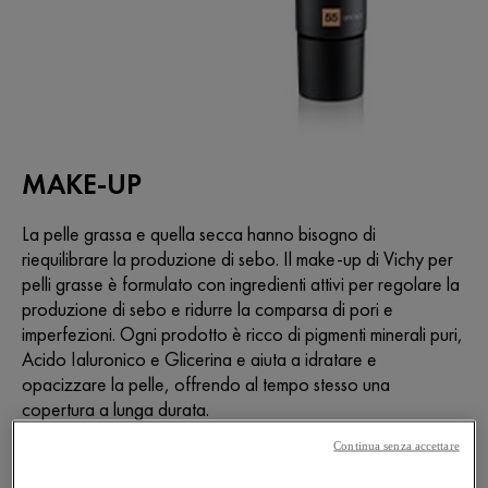
MAKE-UP
La pelle grassa e quella secca hanno bisogno di
riequilibrare la produzione di sebo. Il make-up di Vichy per
pelli grasse è formulato con ingredienti attivi per regolare la
produzione di sebo e ridurre la comparsa di pori e
imperfezioni. Ogni prodotto è ricco di pigmenti minerali puri,
Acido Ialuronico e Glicerina e aiuta a idratare e
opacizzare la pelle, offrendo al tempo stesso una
copertura a lunga durata.
Continua senza accettare
10 PRODOTTI
FILTRI