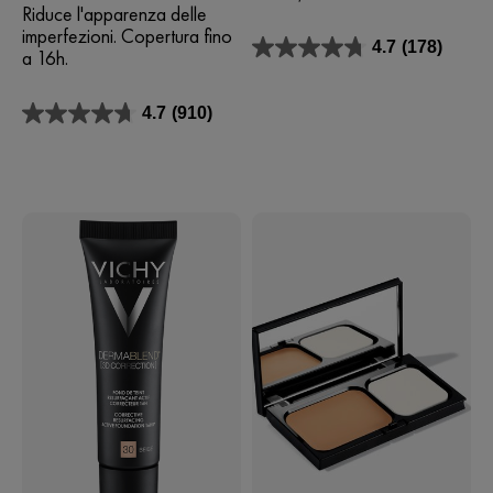
Riduce l'apparenza delle
imperfezioni. Copertura fino
4.7
(178)
a 16h.
4.7
su
5
4.7
(910)
stelle.
4.7
178
su
recensioni
5
stelle.
910
recensioni