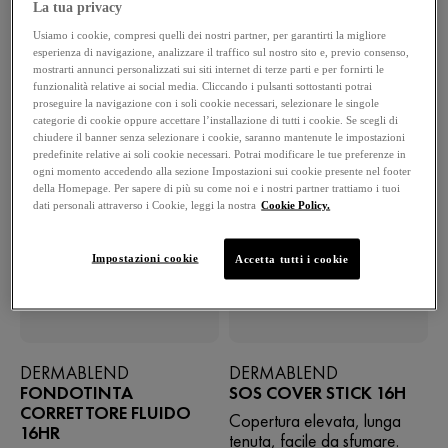
La tua privacy
Usiamo i cookie, compresi quelli dei nostri partner, per garantirti la migliore
esperienza di navigazione, analizzare il traffico sul nostro sito e, previo consenso,
mostrarti annunci personalizzati sui siti internet di terze parti e per fornirti le
funzionalità relative ai social media. Cliccando i pulsanti sottostanti potrai
proseguire la navigazione con i soli cookie necessari, selezionare le singole
categorie di cookie oppure accettare l’installazione di tutti i cookie. Se scegli di
chiudere il banner senza selezionare i cookie, saranno mantenute le impostazioni
predefinite relative ai soli cookie necessari. Potrai modificare le tue preferenze in
ogni momento accedendo alla sezione Impostazioni sui cookie presente nel footer
della Homepage. Per sapere di più su come noi e i nostri partner trattiamo i tuoi
dati personali attraverso i Cookie, leggi la nostra
Cookie Policy.
Impostazioni cookie
Accetta tutti i cookie
DERMABLEND
DERMABLEND
FONDOTINTA
SOS COVER STICK 16H
CORRETTORE FLUIDO
Copertura elevata, lunga
16HR
tenuta, facile da sfumare.