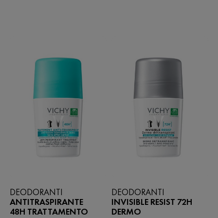
5
su
stelle.
5
4
stelle.
recensioni
181
recensioni
DEODORANTI
DEODORANTI
ANTITRASPIRANTE
INVISIBLE RESIST 72H
48H TRATTAMENTO
DERMO