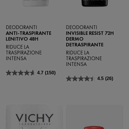
DEODORANTI
DEODORANTI
ANTI-TRASPIRANTE
INVISIBLE RESIST 72H
LENITIVO 48H
DERMO
DETRASPIRANTE
RIDUCE LA
TRASPIRAZIONE
RIDUCE LA
INTENSA
TRASPIRAZIONE
INTENSA
4.7
(150)
4.7
4.5
(26)
su
4.5
5
su
stelle.
5
150
stelle.
recensioni
26
recensioni