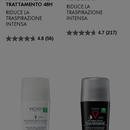
TRATTAMENTO 48H
RIDUCE LA
RIDUCE LA
TRASPIRAZIONE
TRASPIRAZIONE
INTENSA
INTENSA
4.7
(217)
4.7
4.8
(56)
su
4.8
5
su
stelle.
5
217
stelle.
recensioni
56
recensioni