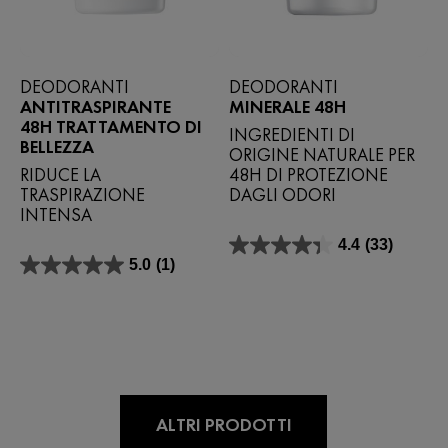
DEODORANTI
DEODORANTI
ANTITRASPIRANTE
MINERALE 48H
48H TRATTAMENTO DI
INGREDIENTI DI
BELLEZZA
ORIGINE NATURALE PER
RIDUCE LA
48H DI PROTEZIONE
TRASPIRAZIONE
DAGLI ODORI
INTENSA
4.4
(33)
4.4
5.0
(1)
su
5.0
5
su
stelle.
5
33
stelle.
recensioni
1
recensione
ALTRI PRODOTTI