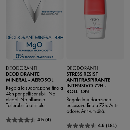
DEODORANTI
DEODORANTI
DEODORANTE
STRESS RESIST
MINERAL - AEROSOL
ANTITRASPIRANTE
INTENSIVO 72H -
Regola la sudorazione fino a
ROLL-ON
48h per pelli sensibili. No
alcool. No alluminio.
Regola la sudorazione
Tollerabilità ottimale.
eccessiva fino a 72h. Anti-
odore. Anti-umidità.
4.5
(4)
4.5
4.6
(181)
su
4.6