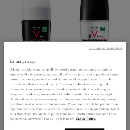
Continua senza accettare
La tua privacy
Usiamo i cookie, compresi quelli dei nostri partner, per garantirti la migliore
esperienza di navigazione, analizzare il traffico sul nostro sito e, previo consenso,
DEODORANTI
DEODORANTI
mostrarti annunci personalizzati sui siti internet di terze parti e per fornirti le
EXTREME CONTROL
ANTI-TRASPRIRANTE &
funzionalità relative ai social media. Cliccando i pulsanti sottostanti potrai
72H DETRASPIRANTE
ANTI-MACCHIE
proseguire la navigazione con i soli cookie necessari, selezionare le singole
TRATTAMENTO 48H
categorie di cookie oppure accettare l’installazione di tutti i cookie. Se scegli di
RIDUCE LA
chiudere il banner senza selezionare i cookie, saranno mantenute le impostazioni
TRASPIRAZIONE
RIDUCE LA
predefinite relative ai soli cookie necessari. Potrai modificare le tue preferenze in
INTENSA
TRASPIRAZIONE
ogni momento accedendo alla sezione Impostazioni sui cookie presente nel footer
INTENSA
della Homepage. Per sapere di più su come noi e i nostri partner trattiamo i tuoi
dati personali attraverso i Cookie, leggi la nostra
Cookie Policy.
4.5
(26)
4.5
4.0
(22)
su