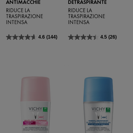
ANTIMACCHIE
DETRASPIRANTE
RIDUCE LA
RIDUCE LA
TRASPIRAZIONE
TRASPIRAZIONE
INTENSA
INTENSA
4.6
(144)
4.5
(26)
4.6
4.5
su
su
5
5
stelle.
stelle.
144
26
recensioni
recensioni