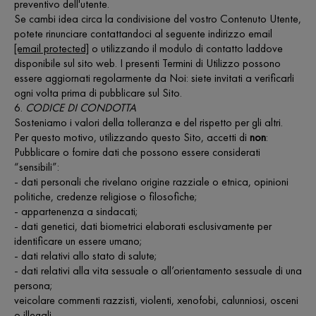
preventivo dell'utente.
Se cambi idea circa la condivisione del vostro Contenuto Utente,
potete rinunciare contattandoci al seguente indirizzo email
[email protected]
o utilizzando il modulo di contatto laddove
disponibile sul sito web. I presenti Termini di Utilizzo possono
essere aggiornati regolarmente da Noi: siete invitati a verificarli
ogni volta prima di pubblicare sul Sito.
6.
CODICE DI CONDOTTA
Sosteniamo i valori della tolleranza e del rispetto per gli altri.
Per questo motivo, utilizzando questo Sito, accetti di
non
:
Pubblicare o fornire dati che possono essere considerati
“sensibili”:
- dati personali che rivelano origine razziale o etnica, opinioni
politiche, credenze religiose o filosofiche;
- appartenenza a sindacati;
- dati genetici, dati biometrici elaborati esclusivamente per
identificare un essere umano;
- dati relativi allo stato di salute;
- dati relativi alla vita sessuale o all’orientamento sessuale di una
persona;
veicolare commenti razzisti, violenti, xenofobi, calunniosi, osceni
o illegali.