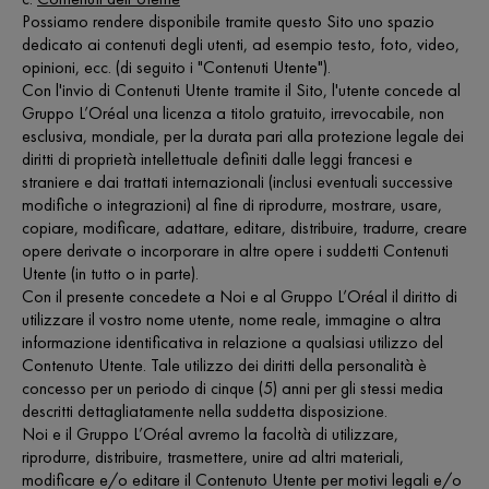
Possiamo rendere disponibile tramite questo Sito uno spazio
dedicato ai contenuti degli utenti, ad esempio testo, foto, video,
opinioni, ecc. (di seguito i "Contenuti Utente").
Con l'invio di Contenuti Utente tramite il Sito, l'utente concede al
Gruppo L’Oréal una licenza a titolo gratuito, irrevocabile, non
esclusiva, mondiale, per la durata pari alla protezione legale dei
diritti di proprietà intellettuale definiti dalle leggi francesi e
straniere e dai trattati internazionali (inclusi eventuali successive
modifiche o integrazioni) al fine di riprodurre, mostrare, usare,
copiare, modificare, adattare, editare, distribuire, tradurre, creare
opere derivate o incorporare in altre opere i suddetti Contenuti
Utente (in tutto o in parte).
Con il presente concedete a Noi e al Gruppo L’Oréal il diritto di
utilizzare il vostro nome utente, nome reale, immagine o altra
informazione identificativa in relazione a qualsiasi utilizzo del
Contenuto Utente. Tale utilizzo dei diritti della personalità è
concesso per un periodo di cinque (5) anni per gli stessi media
descritti dettagliatamente nella suddetta disposizione.
Noi e il Gruppo L’Oréal avremo la facoltà di utilizzare,
riprodurre, distribuire, trasmettere, unire ad altri materiali,
modificare e/o editare il Contenuto Utente per motivi legali e/o