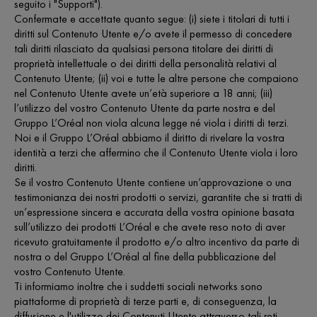
seguito i "Supporti").
Confermate e accettate quanto segue: (i) siete i titolari di tutti i
diritti sul Contenuto Utente e/o avete il permesso di concedere
tali diritti rilasciato da qualsiasi persona titolare dei diritti di
proprietà intellettuale o dei diritti della personalità relativi al
Contenuto Utente; (ii) voi e tutte le altre persone che compaiono
nel Contenuto Utente avete un’età superiore a 18 anni; (iii)
l’utilizzo del vostro Contenuto Utente da parte nostra e del
Gruppo L’Oréal non viola alcuna legge né viola i diritti di terzi.
Noi e il Gruppo L’Oréal abbiamo il diritto di rivelare la vostra
identità a terzi che affermino che il Contenuto Utente viola i loro
diritti.
Se il vostro Contenuto Utente contiene un’approvazione o una
testimonianza dei nostri prodotti o servizi, garantite che si tratti di
un’espressione sincera e accurata della vostra opinione basata
sull’utilizzo dei prodotti L’Oréal e che avete reso noto di aver
ricevuto gratuitamente il prodotto e/o altro incentivo da parte di
nostra o del Gruppo L’Oréal al fine della pubblicazione del
vostro Contenuto Utente.
Ti informiamo inoltre che i suddetti sociali networks sono
piattaforme di proprietà di terze parti e, di conseguenza, la
diffusione e l'utilizzo dei Contenuti Utente attraverso tali reti