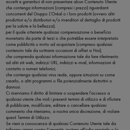
accetti e garantisci di non presentare alcun Contenuto Utente:
che contenga informazioni (compresi i prezzi) riguardanti
concorrenti del Gruppo L’Oréal o i loro prodotti (ovvero altri
produttori e/o distributori e/o rivenditori al dettaglio di prodotti
per la salute e la bellezza);
per il quale otterrete qualsiasi compensazione o beneficio
monetario da parte di terzi o che potrebbe essere interpretato
come pubblicità o invito ad acquistare (compreso qualsiasi
contenuto tale da sottrarre occasioni di affari a Noi);
che comprenda qualsiasi informazione tale da fare riferimento
ad altri siti web, indirizzi URL, indirizzi e-mail, informazioni di
contatto o numeri telefonici;
che contenga qualsiasi virus reale, oppure istruzioni su come
crearlo, o altri programmi o file potenzialmente distruttivi o
dannosi.
Ci riserviamo il diritto di limitare o sospendere l’accesso a
qualsiasi utente che violi i presenti termini di utilizzo e di rifiutare
di pubblicare, modificare, editare o cancellare qualsiasi
commento che riteniamo, a nostra unica discrezione, di violare
questi Termini di Utilizzo.
Se vieni a conoscenza di qualsiasi Contenuto Utente tale da
tollerare crimini contro l’umanità, incitare all’odio razziale e/o