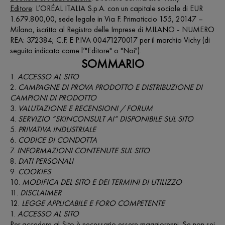
Editore
: L’ORÉAL ITALIA S.p.A. con un capitale sociale di EUR
1.679.800,00, sede legale in Via F. Primaticcio 155, 20147 –
Milano, iscritta al Registro delle Imprese di MILANO - NUMERO
REA: 372384; C.F. E P.IVA 00471270017 per il marchio Vichy (di
seguito indicata come l’"Editore" o "Noi").
SOMMARIO
ACCESSO AL SITO
CAMPAGNE DI PROVA PRODOTTO E DISTRIBUZIONE DI
CAMPIONI DI PRODOTTO
VALUTAZIONE E RECENSIONI / FORUM
SERVIZIO “SKINCONSULT AI” DISPONIBILE SUL SITO
PRIVATIVA INDUSTRIALE
CODICE DI CONDOTTA
INFORMAZIONI CONTENUTE SUL SITO
DATI PERSONALI
COOKIES
MODIFICA DEL SITO E DEI TERMINI DI UTILIZZO
DISCLAIMER
LEGGE APPLICABILE E FORO COMPETENTE
1.
ACCESSO AL SITO
Per accedere al Sito è necessario essere maggiorenni. Se non sei