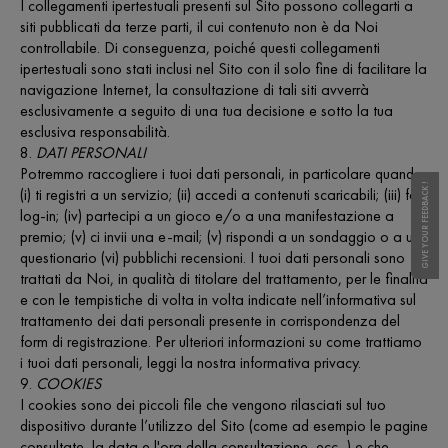
I collegamenti ipertestuali presenti sul Sito possono collegarti a
siti pubblicati da terze parti, il cui contenuto non è da Noi
controllabile. Di conseguenza, poiché questi collegamenti
ipertestuali sono stati inclusi nel Sito con il solo fine di facilitare la
navigazione Internet, la consultazione di tali siti avverrà
esclusivamente a seguito di una tua decisione e sotto la tua
esclusiva responsabilità.
8.
DATI PERSONALI
Potremmo raccogliere i tuoi dati personali, in particolare quando:
GIVE YOUR FEEDBACK !
(i) ti registri a un servizio; (ii) accedi a contenuti scaricabili; (iii) fai
log-in; (iv) partecipi a un gioco e/o a una manifestazione a
premio; (v) ci invii una e-mail; (v) rispondi a un sondaggio o a un
questionario (vi) pubblichi recensioni. I tuoi dati personali sono
trattati da Noi, in qualità di titolare del trattamento, per le finalità
e con le tempistiche di volta in volta indicate nell’informativa sul
trattamento dei dati personali presente in corrispondenza del
form di registrazione. Per ulteriori informazioni su come trattiamo
i tuoi dati personali, leggi la nostra informativa privacy.
9.
COOKIES
I cookies sono dei piccoli file che vengono rilasciati sul tuo
dispositivo durante l’utilizzo del Sito (come ad esempio le pagine
consultate, la data e l'ora della consultazione, ecc...) e che