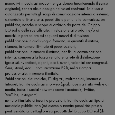
normativi in qualsiasi modo ritenga idoneo (mantenendo il senso
originale), senza alcun obbligo nei vostri confronti. Tale uso è
autorizzato per tutti gli scopi di comunicazione interna o esterna,
aziendale o finanziaria, pubblicità e per tutte le comunicazioni
pubbliche, nonché a scopo di archivio da parte del Gruppo
L'Oréal o delle sue affiliate, in relazione ai prodotti e/o ai
marchi, in particolare sui seguenti mezzi di diffusione:
pubblicazione in qualsivoglia formato, in quantità illimitate,
stampa, in numero illimitato di pubblicazioni,
pubblicazione, in numero illimitato, per fini di comunicazione
interna, compresa la forza vendita e la rete di distribuzione
(grossisti, rivenditori, agenti, ecc.), eventi, volantini per congressi,
fiere, stand, ecc…; comunicazione B2B, nella stampa
professionale, in numero illimitato;
Pubblicazioni elettroniche, IT, digitali, multimediali, Internet e
Intranet, tramite qualsiasi sito web (qualunque sia il sito web e o i
media, inclusi i social networks come Facebook, Twitter,
YouTube, Instagram)
numero illimitato di inserti e proiezioni, tramite qualsiasi tipo di
materiale pubblicitario (ad esempio tramite pubblicità presso
punti vendita al dettaglio e sui prodotti del Gruppo L’Oréal (di