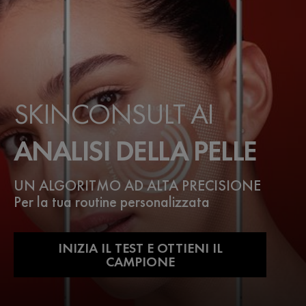
strutturali e ormonali possono
attraverso una buona s
influenzarne l’aspetto, rendendola più
dall’interno, con atten
fragile e soggetta a disidratazione e
all’alimentazione. Ne p
perdita di tono. Ne parliamo con la
dottoressa Valeria Save
dott.ssa Luigia Panariello,
dermatologa e medico estetico.
SKINCONSULT AI
ANALISI DELLA PELLE
UN ALGORITMO AD ALTA PRECISIONE
Per la tua routine personalizzata
INIZIA IL TEST E OTTIENI IL
CAMPIONE