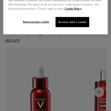
ogni momento accedendo alla sezione Impostazioni sui cookie presente nel footer
della Homepage. Per sapere di più su come noi e i nostri partner trattiamo i tuoi
INNOVAZIONI E BEST SELLER
dati personali attraverso i Cookie, leggi la nostra
Cookie Policy.
Le formule dei prodotti per la cura della pelle vichy sono
sviluppate e testate con professionisti della salute e
Impostazioni cookie
Accetta tutti i cookie
raccomandate da 50.000 dermatologi. Scopri le nostre
formulazioni ipoallergeniche per pelli sensibili.
VEDI TUTTI