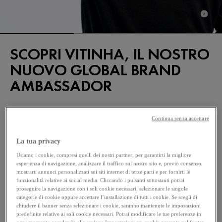
SCOPRI VITINHA, IL NOSTRO
NUOVO GLOBAL BRAND
AMBASSADOR
Continua senza accettare
SCOPRI DI PIÙ
La tua privacy
Usiamo i cookie, compresi quelli dei nostri partner, per garantirti la migliore
esperienza di navigazione, analizzare il traffico sul nostro sito e, previo consenso,
mostrarti annunci personalizzati sui siti internet di terze parti e per fornirti le
funzionalità relative ai social media. Cliccando i pulsanti sottostanti potrai
proseguire la navigazione con i soli cookie necessari, selezionare le singole
categorie di cookie oppure accettare l’installazione di tutti i cookie. Se scegli di
chiudere il banner senza selezionare i cookie, saranno mantenute le impostazioni
predefinite relative ai soli cookie necessari. Potrai modificare le tue preferenze in