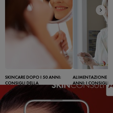
SKINCARE DOPO I 50 ANNI:
ALIMENTAZIONE DO
CONSIGLI DELLA
ANNI: I CONSIGLI D
DERMATOLOGA LUIGIA
NUTRIZIONISTA VA
PANARIELLO
Dopo i 50 anni, il corp
La pelle è il nostro organo più grande
importanti cambiamenti
e dopo i 50 anni, i cambiamenti
prendersi cura della pel