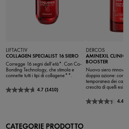
LIFTACTIV
DERCOS
COLLAGEN SPECIALIST 16 SIERO
AMINEXIL CLINICAL
BOOSTER
Corregge 16 segni dell’età*. Con Co-
Bonding Technology, che stimola e
Nuovo siero rinnovato
connette tutti i tipi di collagene**.
doppia azione: contra
temporanea dei capelli
crescita di quelli esisten
4.7
(1410)
4.7
su
4.4
(
5
4.4
stelle.
su
1410
5
recensioni
stelle.
CATEGORIE PRODOTTO
665