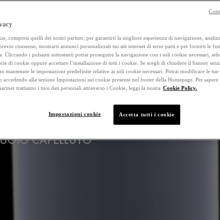
Cont
vacy
e, compresi quelli dei nostri partner, per garantirti la migliore esperienza di navigazione, analizza
 previo consenso, mostrarti annunci personalizzati sui siti internet di terze parti e per fornirti le fun
a. Cliccando i pulsanti sottostanti potrai proseguire la navigazione con i soli cookie necessari, sel
rie di cookie oppure accettare l’installazione di tutti i cookie. Se scegli di chiudere il banner senz
o mantenute le impostazioni predefinite relative ai soli cookie necessari. Potrai modificare le tue
accedendo alla sezione Impostazioni sui cookie presente nel footer della Homepage. Per sapere
 partner trattiamo i tuoi dati personali attraverso i Cookie, leggi la nostra
Cookie Policy.
RO
Impostazioni cookie
Accetta tutti i cookie
 CUOIO CAPELLUTO