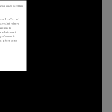
inua senza accettare
re il traffico sul
zionalità relative
ezionare le
a selezionare i
 preferenze in
 di più su come