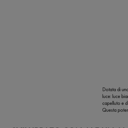
Dotata di una
luce: luce bi
capelluto e de
Questa potent