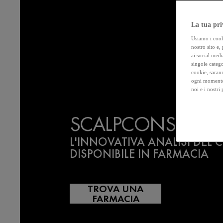
La tua pri
Usiamo i cooki
nostro sito e,
ai social medi
singole catego
cookie, sarann
ogni momento 
noi e i nostri
SCALPCONSULT P
L'INNOVATIVA ANALISI DEL
DISPONIBILE IN FARMACIA
TROVA UNA
FARMACIA