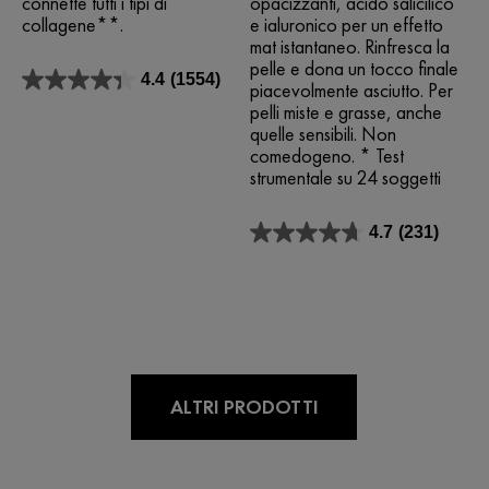
connette tutti i tipi di
opacizzanti, acido salicilico
collagene**.
e ialuronico per un effetto
mat istantaneo. Rinfresca la
pelle e dona un tocco finale
4.4
(1554)
piacevolmente asciutto. Per
4.4
su
pelli miste e grasse, anche
5
quelle sensibili. Non
stelle.
comedogeno. * Test
1554
strumentale su 24 soggetti
recensioni
4.7
(231)
4.7
su
5
stelle.
231
recensioni
ALTRI PRODOTTI