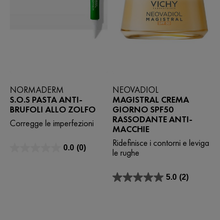
NORMADERM
NEOVADIOL
S.O.S PASTA ANTI-
MAGISTRAL CREMA
BRUFOLI ALLO ZOLFO
GIORNO SPF50
RASSODANTE ANTI-
Corregge le imperfezioni
MACCHIE
Ridefinisce i contorni e leviga
0.0
(0)
le rughe
0.0
su
5
5.0
(2)
stelle.
5.0
su
5
stelle.
2