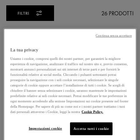
26 PRODOTTI
FILTRI
Continua senza accettare
La tua privacy
Usiamo i cookie, compresi quelli dei nostri partner, per garantirti la migliore
esperienza di navigazione, analizzare il traffico sul nostro sito e, previo consenso,
mostrarti annunci personalizzati sui siti internet di terze parti e per fornirti le
funzionalità relative ai social media. Cliccando i pulsanti sottostanti potrai
proseguire la navigazione con i soli cookie necessari, selezionare le singole
categorie di cookie oppure accettare l’installazione di tutti i cookie. Se scegli di
chiudere il banner senza selezionare i cookie, saranno mantenute le impostazioni
predefinite relative ai soli cookie necessari. Potrai modificare le tue preferenze in
ogni momento accedendo alla sezione Impostazioni sui cookie presente nel footer
della Homepage. Per sapere di più su come noi e i nostri partner trattiamo i tuoi
dati personali attraverso i Cookie, leggi la nostra
Cookie Policy.
Impostazioni cookie
Accetta tutti i cookie
NEOVADIOL
LIFTACTIV
POST-MENOPAUSA
COLLAGEN SPECIALIST