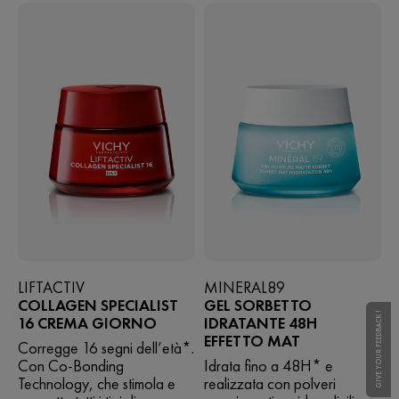
recensioni
LIFTACTIV
MINERAL89
COLLAGEN SPECIALIST
GEL SORBETTO
GIVE YOUR FEEDBACK !
16 CREMA GIORNO
IDRATANTE 48H
EFFETTO MAT
Corregge 16 segni dell’età*.
Con Co-Bonding
Idrata fino a 48H* e
Technology, che stimola e
realizzata con polveri