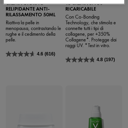
CREMA GIORNO
16 CREMA SPF50
RELIPIDANTE ANTI-
RICARICABILE
RILASSAMENTO 50ML
Con Co-Bonding
Riattiva la pelle in
Technology, che stimola e
menopausa, contrastando le
connette tutti i tipi di
rughe e il cedimento della
collagene, per +350%
pelle.
Collagene*. Protegge dai
raggi UV. *Test in vitro.
4.6
(616)
4.6
4.8
(197)
su
4.8
5
su
stelle.
5
616
stelle.
recensioni
197
recensioni