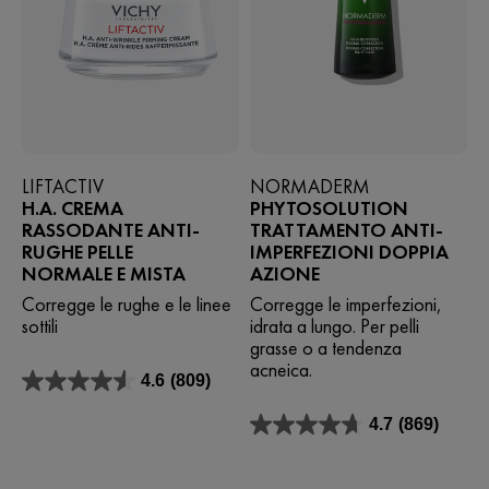
LIFTACTIV
NORMADERM
H.A. CREMA
PHYTOSOLUTION
RASSODANTE ANTI-
TRATTAMENTO ANTI-
RUGHE PELLE
IMPERFEZIONI DOPPIA
NORMALE E MISTA
AZIONE
Corregge le rughe e le linee
Corregge le imperfezioni,
sottili
idrata a lungo. Per pelli
grasse o a tendenza
acneica.
4.6
(809)
4.6
su
4.7
(869)
5
4.7
stelle.
su
809
5
recensioni