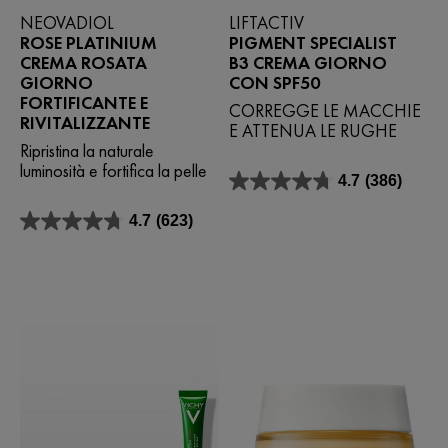
NEOVADIOL
LIFTACTIV
ROSE PLATINIUM
PIGMENT SPECIALIST
CREMA ROSATA
B3 CREMA GIORNO
GIORNO
CON SPF50
FORTIFICANTE E
CORREGGE LE MACCHIE
RIVITALIZZANTE
E ATTENUA LE RUGHE
Ripristina la naturale
luminosità e fortifica la pelle
4.7
(386)
4.7
su
4.7
(623)
5
4.7
stelle.
su
386
5
recensioni
stelle.
623
recensioni