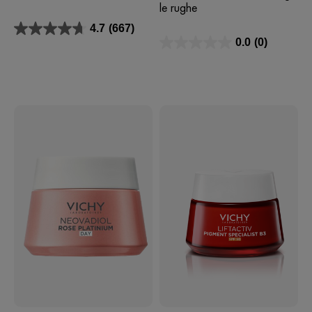
le rughe
4.7
(667)
4.7
0.0
(0)
su
0.0
5
su
stelle.
5
667
stelle.
recensioni