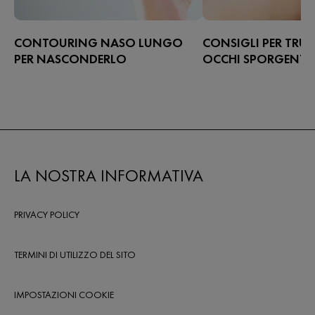
CONTOURING NASO LUNGO
CONSIGLI PER TRUC
PER NASCONDERLO
OCCHI SPORGENTI
Come truccare un naso lungo: scopri i
Gli occhi sporgenti so
trucchi della tecnica del nose
estetico che accomuna
contouring per poter armonizzare e
si caratterizzano per la
valorizzare le dimensioni e i volumi
tondeggiante, per l’arc
del viso.
sopraccigliare molto pr
per una palpebra mobil
LA NOSTRA INFORMATIVA
particolarmente ampia.
PRIVACY POLICY
TERMINI DI UTILIZZO DEL SITO
IMPOSTAZIONI COOKIE