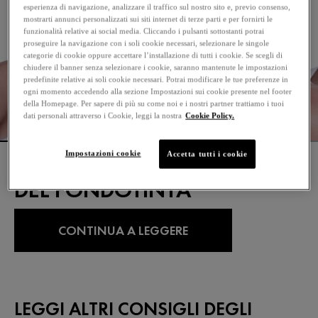
esperienza di navigazione, analizzare il traffico sul nostro sito e, previo consenso,
mostrarti annunci personalizzati sui siti internet di terze parti e per fornirti le
funzionalità relative ai social media. Cliccando i pulsanti sottostanti potrai
proseguire la navigazione con i soli cookie necessari, selezionare le singole
categorie di cookie oppure accettare l’installazione di tutti i cookie. Se scegli di
chiudere il banner senza selezionare i cookie, saranno mantenute le impostazioni
predefinite relative ai soli cookie necessari. Potrai modificare le tue preferenze in
ogni momento accedendo alla sezione Impostazioni sui cookie presente nel footer
della Homepage. Per sapere di più su come noi e i nostri partner trattiamo i tuoi
dati personali attraverso i Cookie, leggi la nostra
Cookie Policy.
Impostazioni cookie
Accetta tutti i cookie
COME SCEGLIERE IL COLORE
DEL FONDOTINTA
CONTINUA A LEGGERE
LEGGI ALTRI CONSIGLI DEGLI