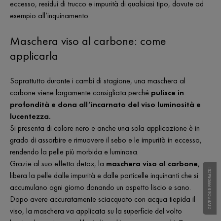
eccesso, residui di trucco e impurità di qualsiasi tipo, dovute ad
esempio all’inquinamento.
Maschera viso al carbone: come
applicarla
Soprattutto durante i cambi di stagione, una maschera al
carbone viene largamente consigliata perché
pulisce in
profondità e dona all’incarnato del viso luminosità e
lucentezza.
Si presenta di colore nero e anche una sola applicazione è in
grado di assorbire e rimuovere il sebo e le impurità in eccesso,
rendendo la pelle più morbida e luminosa.
Grazie al suo effetto detox, la
maschera viso al carbone
,
GIVE YOUR FEEDBACK !
libera la pelle dalle impurità e dalle particelle inquinanti che si
accumulano ogni giorno donando un aspetto liscio e sano.
Dopo avere accuratamente sciacquato con acqua tiepida il
viso, la maschera va applicata su la superficie del volto