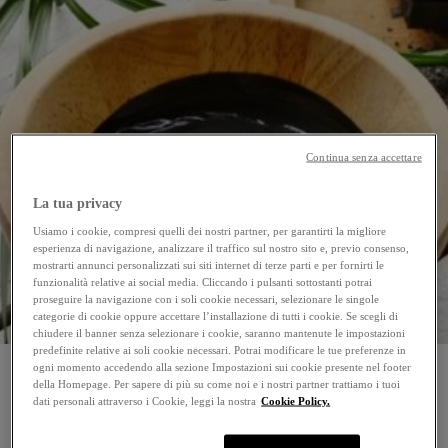
Continua senza accettare
La tua privacy
Usiamo i cookie, compresi quelli dei nostri partner, per garantirti la migliore
esperienza di navigazione, analizzare il traffico sul nostro sito e, previo consenso,
mostrarti annunci personalizzati sui siti internet di terze parti e per fornirti le
funzionalità relative ai social media. Cliccando i pulsanti sottostanti potrai
proseguire la navigazione con i soli cookie necessari, selezionare le singole
categorie di cookie oppure accettare l’installazione di tutti i cookie. Se scegli di
chiudere il banner senza selezionare i cookie, saranno mantenute le impostazioni
predefinite relative ai soli cookie necessari. Potrai modificare le tue preferenze in
ogni momento accedendo alla sezione Impostazioni sui cookie presente nel footer
della Homepage. Per sapere di più su come noi e i nostri partner trattiamo i tuoi
dati personali attraverso i Cookie, leggi la nostra
Cookie Policy.
Prova l’effetto detox della maschera al