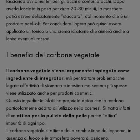
lasciando ovviamente liberi gli occhi e contorno occhi. Dopo
averla lasciata in posa per circa 20-30 minuti, la maschera
potrà essere delicatamente “staccata”, dal momento che è un
prodotto peel-off. Per concludere l’opera può quindi essere
applicato un tonico o una crema idratante che aiuterà anche a
lenire eventuali rossori.
I benefici del carbone vegetale
Il carbone vegetale viene largamente impiegato come
ingrediente di integratori
utili per trattare problematiche
legate all’attività di stomaco e intestino ma sempre più spesso
viene utilizzato anche per prodotti cosmetici.
Questo ingrediente infatti ha proprietà detox che lo rendono
particolarmente adatto all’utilizzo nella cosmesi. Si tratta infatti
di un
attivo per la pulizia della pelle
perché “attira”
impurità di ogni tipo.
Il carbone vegetale si ottiene dalla combustione del legname, in
assenza di fuoco e in atmosfera povera di ossigeno.