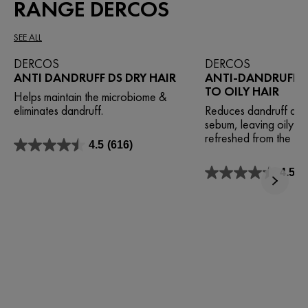
RANGE DERCOS
SEE ALL
DERCOS
DERCOS
ANTI DANDRUFF DS DRY HAIR
ANTI-DANDRUFF 
TO OILY HAIR
Helps maintain the microbiome &
eliminates dandruff.
Reduces dandruff and
sebum, leaving oily ha
refreshed from the firs
4.5
(616)
4.5
su
4.5
(
5
4.5
stelle.
su
616
5
recensioni
stelle.
772
recensioni