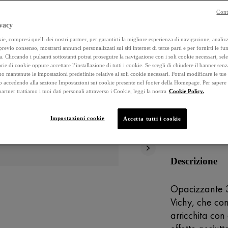
Cont
vacy
4.6
stelle
e, compresi quelli dei nostri partner, per garantirti la migliore esperienza di navigazione, analizza
su
Selected size
 previo consenso, mostrarti annunci personalizzati sui siti internet di terze parti e per fornirti le fun
5
a. Cliccando i pulsanti sottostanti potrai proseguire la navigazione con i soli cookie necessari, sel
,
rie di cookie oppure accettare l’installazione di tutti i cookie. Se scegli di chiudere il banner senz
valore
o mantenute le impostazioni predefinite relative ai soli cookie necessari. Potrai modificare le tue
di
ACQUIST
accedendo alla sezione Impostazioni sui cookie presente nel footer della Homepage. Per sapere
valutazione
 partner trattiamo i tuoi dati personali attraverso i Cookie, leggi la nostra
Cookie Policy.
medio.
Read
IPOALLERGE
146
Reviews.
Impostazioni cookie
Accetta tutti i cookie
TESTATO DE
Stesso
link
alla
pagina.
Descrizione
Opacizzante 3
Vichy, che con
arricchita con