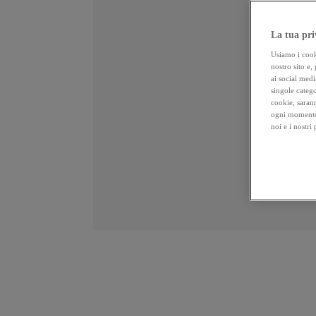
La tua pri
Usiamo i cooki
nostro sito e,
ai social medi
singole catego
cookie, sarann
ogni momento 
noi e i nostri