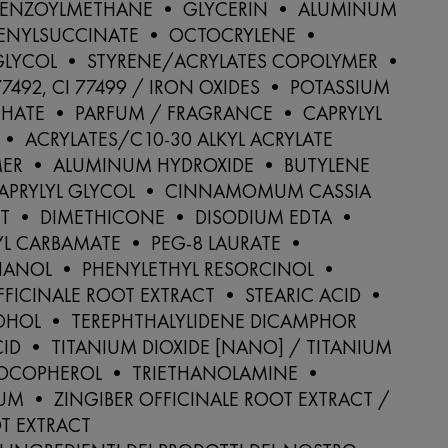
BENZOYLMETHANE • GLYCERIN • ALUMINUM
ENYLSUCCINATE • OCTOCRYLENE •
GLYCOL • STYRENE/ACRYLATES COPOLYMER •
 77492, CI 77499 / IRON OXIDES • POTASSIUM
PHATE • PARFUM / FRAGRANCE • CAPRYLYL
• ACRYLATES/C10-30 ALKYL ACRYLATE
ER • ALUMINUM HYDROXIDE • BUTYLENE
APRYLYL GLYCOL • CINNAMOMUM CASSIA
CT • DIMETHICONE • DISODIUM EDTA •
YL CARBAMATE • PEG-8 LAURATE •
ANOL • PHENYLETHYL RESORCINOL •
FICINALE ROOT EXTRACT • STEARIC ACID •
COHOL • TEREPHTHALYLIDENE DICAMPHOR
ID • TITANIUM DIOXIDE [NANO] / TITANIUM
TOCOPHEROL • TRIETHANOLAMINE •
M • ZINGIBER OFFICINALE ROOT EXTRACT /
T EXTRACT