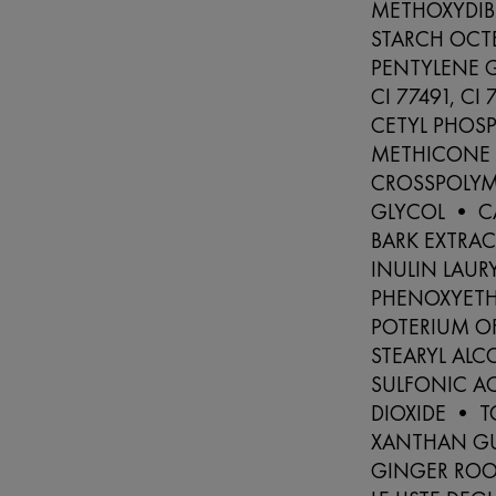
METHOXYDI
STARCH OCT
PENTYLENE 
CI 77491, CI
CETYL PHOS
METHICONE 
CROSSPOLYM
GLYCOL • C
BARK EXTRA
INULIN LAUR
PHENOXYETH
POTERIUM OF
STEARYL AL
SULFONIC AC
DIOXIDE • 
XANTHAN GU
GINGER ROO