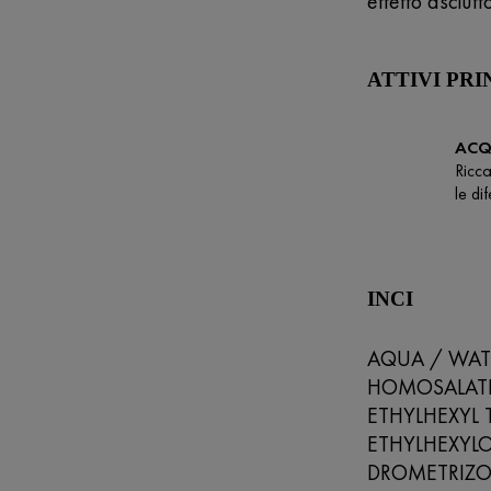
effetto asciutt
ATTIVI PRI
ACQ
Ricca
le di
INCI
AQUA / WATE
HOMOSALATE 
ETHYLHEXYL 
ETHYLHEXYL
DROMETRIZOL