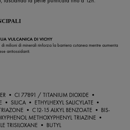
o, lasciando la pelle purificata fino a 12h.
NCIPALI
UA VULCANICA DI VICHY
 di milioni di minerali rinforza la barriera cutanea mentre aumenta
fese antiossidanti.
R • CI 77891 / TITANIUM DIOXIDE •
• SILICA • ETHYLHEXYL SALICYLATE •
TRIAZONE • C12-15 ALKYL BENZOATE • BIS-
OXYPHENOL METHOXYPHENYL TRIAZINE •
E TRISILOXANE • BUTYL