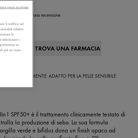
inua senza accettare
4.6
(146)
Scrivi una recensione
re il traffico sul
 50 ML
zionalità relative
ezionare le
a selezionare i
 preferenze in
A ONLINE
TROVA UNA FARMACIA
 di più su come
NICO
RMATOLOGICAMENTE. ADATTO PER LA PELLE SENSIBILE
in1 SPF50+ è il trattamento clinicamente testato di
trolla la produzione di sebo. La sua formula
 argilla verde e bifidus dona un finish opaco ad