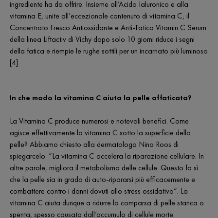
ingrediente ha da offrire. Insieme all’Acido Ialuronico e alla
vitamina E, unite all’eccezionale contenuto di vitamina C, il
Concentrato Fresco Antiossidante e Anti-Fatica Vitamin C Serum
della linea Liftactiv di Vichy dopo solo 10 giorni riduce i segni
della fatica e riempie le rughe sottili per un incarnato più luminoso
[4].
In che modo la vitamina C aiuta la pelle affaticata?
La Vitamina C produce numerosi e notevoli benefici. Come
agisce effettivamente la vitamina C sotto la superficie della
pelle? Abbiamo chiesto alla dermatologa Nina Roos di
spiegarcelo: “La vitamina C accelera la riparazione cellulare. In
altre parole, migliora il metabolismo delle cellule. Questo fa sì
che la pelle sia in grado di auto-ripararsi più efficacemente e
combattere contro i danni dovuti allo stress ossidativo”. La
vitamina C aiuta dunque a ridurre la comparsa di pelle stanca o
spenta, spesso causata dall’accumulo di cellule morte.