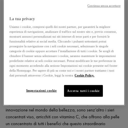
Agenti esterni come inquinamento e raggi UV possono far
Continua senza accettare
apparire la nostra pelle stanca, spenta e grigia, mentre lo stress
La tua privacy
ossidativo, collegato all’ambiente e allo stile di vita, può
accelerare la comparsa prematura dei segni di
Usiamo i cookie, compresi quelli dei nostri partner, per garantirti la migliore
esperienza di navigazione, analizzare il traffico sul nostro sito e, previo consenso,
invecchiamento.Fortunatamente la vitamina C, oltre ad essere
mostrarti annunci personalizzati sui siti internet di terze parti e per fornirti le
fondamentale per un’alimentazione completa e bilanciata, può
funzionalità relative ai social media. Cliccando i pulsanti sottostanti potrai
proseguire la navigazione con i soli cookie necessari, selezionare le singole
aiutare a migliorare significativamente l’aspetto della nostra
categorie di cookie oppure accettare l’installazione di tutti i cookie. Se scegli di
pelle, grazie alle sue potenti proprietà antiossidanti, essenziali
chiudere il banner senza selezionare i cookie, saranno mantenute le impostazioni
per contrastare i segni lasciati dai radicali liberi.
predefinite relative ai soli cookie necessari. Potrai modificare le tue preferenze in
ogni momento accedendo alla sezione Impostazioni sui cookie presente nel footer
I benefici della vitamina C non si fermano qui, infatti, oltre ad
della Homepage. Per sapere di più su come noi e i nostri partner trattiamo i tuoi
essere responsabile dell’aumento della produzione di collagene
dati personali attraverso i Cookie, leggi la nostra
Cookie Policy.
[1], la vitamina C è anche stata associata alla riduzione di segni
visibili dovuti al fotoinvecchiamento [2]. E’ stato dimostrato che
Impostazioni cookie
Accetta tutti i cookie
alcune formulazioni contenenti vitamina C hanno la capacità di
agire visibilmente contro la comparsa delle rughe [3].Importante
innovazione nel mondo della bellezza, sono senz’altro i sieri
concentrati viso, arricchiti con vitamina C, che offrono alla pelle
un concentrato di tutti i benefici che questo straordinario