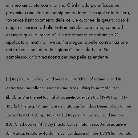
un siero arricchito con vitamina C è il modo più efficace per
prevenire condizioni di iperpigmentazione: “se applicato la sera,
favorisce il rinnovamento delle cellule cutanee. In questo caso è
meglio rinunciare ad altri trattamenti skincare notte, come ad
esempio quelli al retinolo”. Un trattamento con vitamina C
applicato al mattino, invece, “protegge la pelle contro l’azione
dei radicali liberi durante il giorno” conclude Nina. Nel
complesso, un’ottima ricetta per una pelle splendente!
[1] Boyera, N. Galey, I. and Bernard, B.A. ‘Effect of vitamin C and its
derivatives on collagen synthesis and cross-linking by normal human
fibroblasts’ in Internet Journal of Cosmetic Science 20.3 (1998) pp. 151-
158 [2] P. Telang, ‘Vitamin C in dermatology’ in Indian Dermatology Online
Journal (2013) 4.2, pp. 143-146 [3] Boyera, N. Galey, I. and Bernard,
B.A. (Cited above) [4] Vichy Lifactiv Concentrato Fresco Antiossidante e
Anti-Fatica, testato su 40 donne con condizioni cliniche. L’83% ha riportato