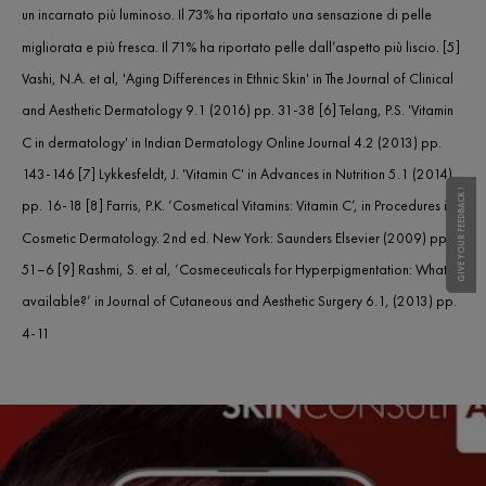
un incarnato più luminoso. Il 73% ha riportato una sensazione di pelle
migliorata e più fresca. Il 71% ha riportato pelle dall’aspetto più liscio. [5]
Vashi, N.A. et al, 'Aging Differences in Ethnic Skin' in The Journal of Clinical
and Aesthetic Dermatology 9.1 (2016) pp. 31-38 [6] Telang, P.S. 'Vitamin
C in dermatology' in Indian Dermatology Online Journal 4.2 (2013) pp.
143-146 [7] Lykkesfeldt, J. 'Vitamin C' in Advances in Nutrition 5.1 (2014)
GIVE YOUR FEEDBACK !
GIVE YOUR FEEDBACK !
pp. 16-18 [8] Farris, P.K. ‘Cosmetical Vitamins: Vitamin C’, in Procedures in
Cosmetic Dermatology. 2nd ed. New York: Saunders Elsevier (2009) pp.
51–6 [9] Rashmi, S. et al, ‘Cosmeceuticals for Hyperpigmentation: What is
available?’ in Journal of Cutaneous and Aesthetic Surgery 6.1, (2013) pp.
4-11