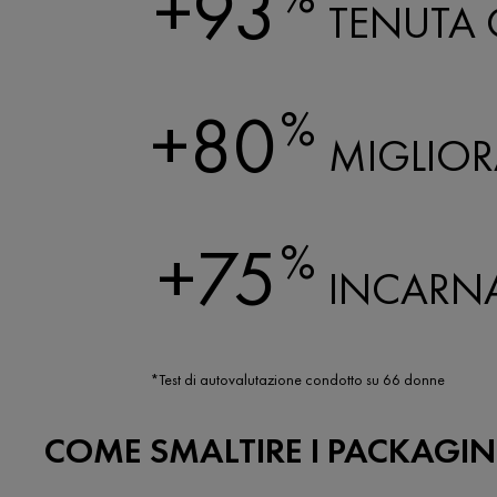
+93
TENUTA
+80
%
MIGLIORA
+75
%
INCARN
*Test di autovalutazione condotto su 66 donne
COME SMALTIRE I PACKAGIN