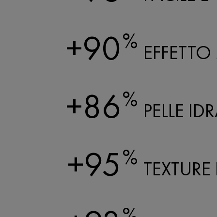
+90
%
EFFETTO
+86
%
PELLE I
+95
%
TEXTURE 
%