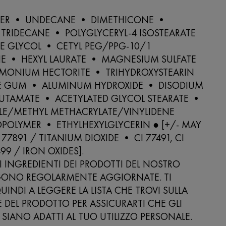
TER • UNDECANE • DIMETHICONE •
TRIDECANE • POLYGLYCERYL-4 ISOSTEARATE
E GLYCOL • CETYL PEG/PPG-10/1
E • HEXYL LAURATE • MAGNESIUM SULFATE
IMONIUM HECTORITE • TRIHYDROXYSTEARIN
E GUM • ALUMINUM HYDROXIDE • DISODIUM
LUTAMATE • ACETYLATED GLYCOL STEARATE •
ILE/METHYL METHACRYLATE/VINYLIDENE
POLYMER • ETHYLHEXYLGLYCERIN ● [+/- MAY
77891 / TITANIUM DIOXIDE • CI 77491, CI
499 / IRON OXIDES].
LI INGREDIENTI DEI PRODOTTI DEL NOSTRO
ONO REGOLARMENTE AGGIORNATE. TI
UINDI A LEGGERE LA LISTA CHE TROVI SULLA
DEL PRODOTTO PER ASSICURARTI CHE GLI
 SIANO ADATTI AL TUO UTILIZZO PERSONALE.