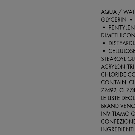
AQUA / WA
GLYCERIN • 
• PENTYLEN
DIMETHICON
• DISTEARD
• CELLULOS
STEAROYL G
ACRYLONITR
CHLORIDE CO
CONTAIN: CI 
77492, CI 77
LE LISTE DEG
BRAND VENG
INVITIAMO Q
CONFEZIONE 
INGREDIENTI