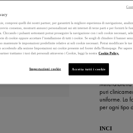
4.8
Cont
stelle
su
vacy
5
ACQUIST
,
e, compresi quelli dei nostri partner, per garantirti la migliore esperienza di navigazione, analizza
valore
 previo consenso, mostrarti annunci personalizzati sui siti internet di terze parti e per fornirti le fun
di
a. Cliccando i pulsanti sottostanti potrai proseguire la navigazione con i soli cookie necessari, sel
IPOALLERGE
valutazione
rie di cookie oppure accettare l’installazione di tutti i cookie. Se scegli di chiudere il banner senz
medio.
o mantenute le impostazioni predefinite relative ai soli cookie necessari. Potrai modificare le tue
Read
NON COME
accedendo alla sezione Impostazioni sui cookie presente nel footer della Homepage. Per sapere
129
 partner trattiamo i tuoi dati personali attraverso i Cookie, leggi la nostra
Cookie Policy.
Reviews.
Stesso
link
Descrizione
Impostazioni cookie
Accetta tutti i cookie
alla
pagina.
Minéralblend C
puri clinicame
uniforme. La f
per ogni tipo 
INCI