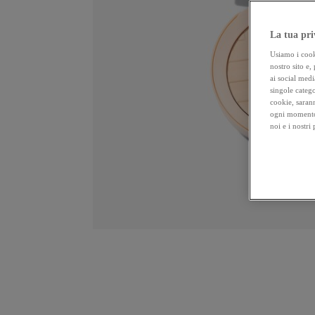
La tua pri
Usiamo i cooki
nostro sito e,
ai social medi
singole catego
cookie, sarann
ogni momento 
noi e i nostri