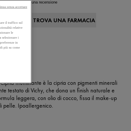
4.8
(129)
Scrivi una recensione
inua senza accettare
A ONLINE
TROVA UNA FARMACIA
re il traffico sul
zionalità relative
ezionare le
NICO
a selezionare i
 preferenze in
DOGENICO
 di più su come
ipria Illuminante è la cipria con pigmenti minerali
nte testato di Vichy, che dona un finish naturale e
ormula leggera, con olio di cocco, fissa il make-up
di pelle. Ipoallergenico.