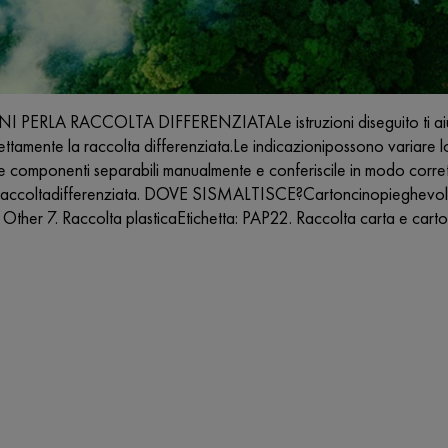
PERLA RACCOLTA DIFFERENZIATALe istruzioni diseguito ti aiutano 
ttamente la raccolta differenziata.Le indicazionipossono variare l
e componenti separabili manualmente e conferiscile in modo corret
n raccoltadifferenziata. DOVE SISMALTISCE?Cartoncinopieghevole
 Other 7. Raccolta plasticaEtichetta: PAP22. Raccolta carta e car