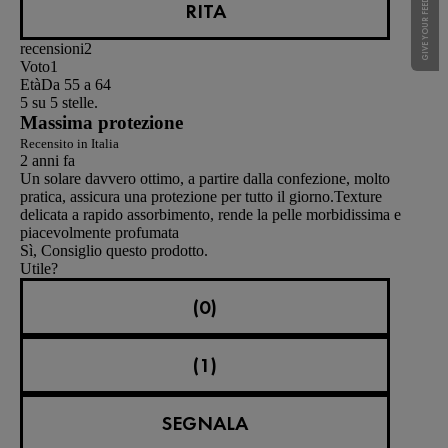
GIVE YOUR FEEDBACK !
RITA
recensioni
2
Voto
1
Età
Da 55 a 64
5 su 5 stelle.
Massima protezione
Recensito in Italia
2 anni fa
Un solare davvero ottimo, a partire dalla confezione, molto
pratica, assicura una protezione per tutto il giorno.Texture
delicata a rapido assorbimento, rende la pelle morbidissima e
piacevolmente profumata
Sì, Consiglio questo prodotto.
Utile?
(0)
(1)
SEGNALA