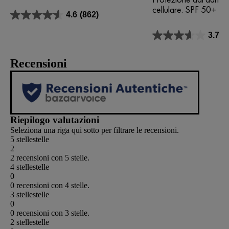
cellulare. SPF 50+
4.6
(862)
4.6
su
3.7
(3
5
3.7
stelle.
su
862
5
Recensioni
recensioni
stelle.
3
recensioni
Riepilogo valutazioni
Seleziona una riga qui sotto per filtrare le recensioni.
5 stelle
stelle
2
2 recensioni con 5 stelle.
4 stelle
stelle
0
0 recensioni con 4 stelle.
3 stelle
stelle
0
0 recensioni con 3 stelle.
2 stelle
stelle