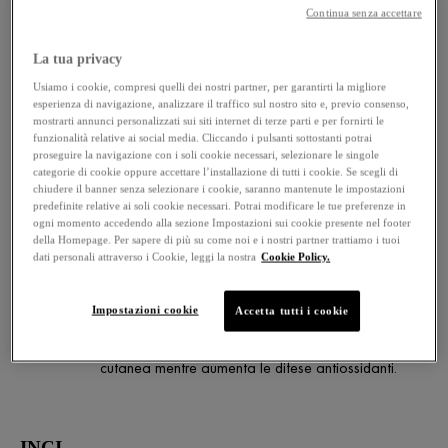
Sviluppata per la pelle delicata dei bambini e
Continua senza accettare
testata sotto controllo pediatrico.
La tua privacy
ATTIVI PRINCIPALI
Usiamo i cookie, compresi quelli dei nostri partner, per garantirti la migliore
esperienza di navigazione, analizzare il traffico sul nostro sito e, previo consenso,
mostrarti annunci personalizzati sui siti internet di terze parti e per fornirti le
FRAZIONI DI PROBIOTICI
funzionalità relative ai social media. Cliccando i pulsanti sottostanti potrai
Rigenera e lenisce la pelle.
proseguire la navigazione con i soli cookie necessari, selezionare le singole
categorie di cookie oppure accettare l’installazione di tutti i cookie. Se scegli di
chiudere il banner senza selezionare i cookie, saranno mantenute le impostazioni
predefinite relative ai soli cookie necessari. Potrai modificare le tue preferenze in
ACIDO IALURONICO
ogni momento accedendo alla sezione Impostazioni sui cookie presente nel footer
della Homepage. Per sapere di più su come noi e i nostri partner trattiamo i tuoi
Per idratare a fondo la fibra del capello
dati personali attraverso i Cookie, leggi la nostra
Cookie Policy.
Impostazioni cookie
Accetta tutti i cookie
ACQUA VULCANICA DI VICHY
Ricca di milioni di minerali rinforza la barriera
cutanea mentre aumenta le difese antiossidanti.
INCI