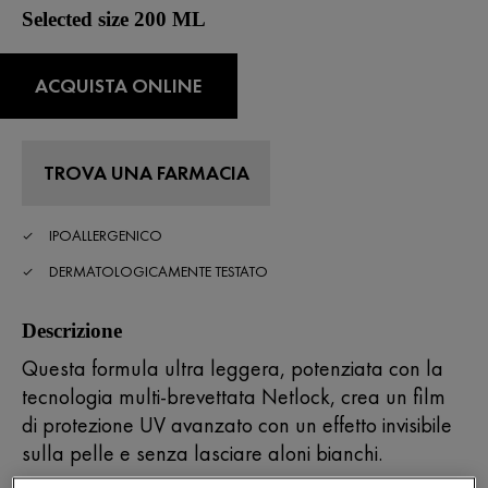
su
Selected size 200 ML
5
,
valore
di
ACQUISTA ONLINE
valutazione
medio.
Read
3
Reviews.
TROVA UNA FARMACIA
Stesso
link
alla
IPOALLERGENICO
pagina.
DERMATOLOGICAMENTE TESTATO
Descrizione
Questa formula ultra leggera, potenziata con la
tecnologia multi-brevettata Netlock, crea un film
di protezione UV avanzato con un effetto invisibile
sulla pelle e senza lasciare aloni bianchi.