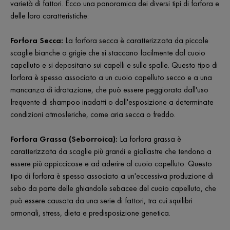
varietà di fattori. Ecco una panoramica dei diversi tipi di forfora e
delle loro caratteristiche:
Forfora Secca:
La forfora secca è caratterizzata da piccole
scaglie bianche o grigie che si staccano facilmente dal cuoio
capelluto e si depositano sui capelli e sulle spalle. Questo tipo di
forfora è spesso associato a un cuoio capelluto secco e a una
mancanza di idratazione, che può essere peggiorata dall'uso
frequente di shampoo inadatti o dall'esposizione a determinate
condizioni atmosferiche, come aria secca o freddo.
Forfora Grassa (Seborroica):
La forfora grassa è
caratterizzata da scaglie più grandi e giallastre che tendono a
essere più appiccicose e ad aderire al cuoio capelluto. Questo
tipo di forfora è spesso associato a un'eccessiva produzione di
sebo da parte delle ghiandole sebacee del cuoio capelluto, che
può essere causata da una serie di fattori, tra cui squilibri
ormonali, stress, dieta e predisposizione genetica.