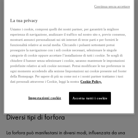
Continua senza accettare
La forfora è un disturbo comune del cuoio capelluto che colpisce
La tua privacy
moltissime persone, indipendentemente dal genere e dall'etnia.
Usiamo i cookie, compresi quelli dei nostri partner, per garantirti la migliore
Questa condizione, caratterizzata dalla desquamazione
esperienza di navigazione, analizzare il traffico sul nostro sito e, previo consenso,
mostrarti annunci personalizzati sui siti internet di terze parti e per fornirti le
eccessiva del cuoio capelluto, può causare disagio e imbarazzo
funzionalità relative ai social media. Cliccando i pulsanti sottostanti potrai
a chi ne soffre.
proseguire la navigazione con i soli cookie necessari, selezionare le singole
categorie di cookie oppure accettare l’installazione di tutti i cookie. Se scegli di
chiudere il banner senza selezionare i cookie, saranno mantenute le impostazioni
Nel tentativo di gestire questo fastidio, lo
shampoo
predefinite relative ai soli cookie necessari. Potrai modificare le tue preferenze in
antiforfora
svolge un ruolo cruciale. Tuttavia, le opzioni sono
ogni momento accedendo alla sezione Impostazioni sui cookie presente nel footer
della Homepage. Per sapere di più su come noi e i nostri partner trattiamo i tuoi
molte e scegliere lo shampoo adatto alla propria esigenza può
dati personali attraverso i Cookie, leggi la nostra
Cookie Policy.
essere una sfida. Inoltre, la
corretta tecnica di lavaggio
dei
capelli e l'uso di prodotti complementari possono influenzare
Impostazioni cookie
Accetta tutti i cookie
significativamente l'efficacia del trattamento.
Diversi tipi di forfora
La forfora può manifestarsi in diversi modi, influenzata da una