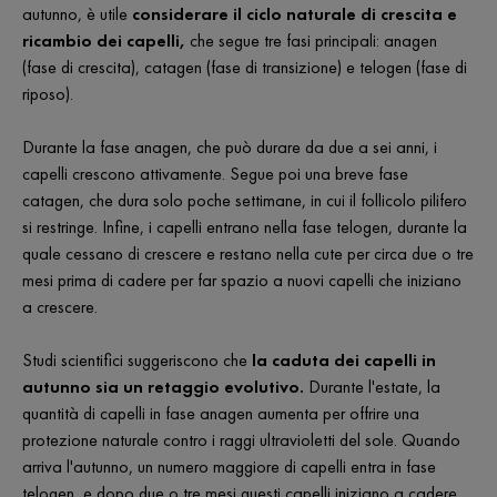
autunno, è utile
considerare il ciclo naturale di crescita e
ricambio dei capelli,
che segue tre fasi principali: anagen
(fase di crescita), catagen (fase di transizione) e telogen (fase di
riposo).
Durante la fase anagen, che può durare da due a sei anni, i
capelli crescono attivamente. Segue poi una breve fase
catagen, che dura solo poche settimane, in cui il follicolo pilifero
si restringe. Infine, i capelli entrano nella fase telogen, durante la
quale cessano di crescere e restano nella cute per circa due o tre
mesi prima di cadere per far spazio a nuovi capelli che iniziano
a crescere.
Studi scientifici suggeriscono che
la caduta dei capelli in
autunno sia un retaggio evolutivo.
Durante l'estate, la
quantità di capelli in fase anagen aumenta per offrire una
protezione naturale contro i raggi ultravioletti del sole. Quando
arriva l'autunno, un numero maggiore di capelli entra in fase
telogen, e dopo due o tre mesi questi capelli iniziano a cadere,