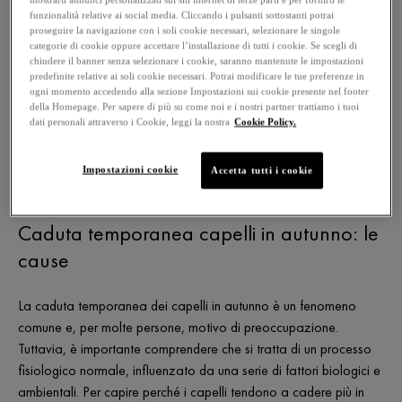
funzionalità relative ai social media. Cliccando i pulsanti sottostanti potrai
proseguire la navigazione con i soli cookie necessari, selezionare le singole
L'autunno è una stagione di cambiamento, non solo per il
categorie di cookie oppure accettare l’installazione di tutti i cookie. Se scegli di
paesaggio che si tinge di colori caldi e le temperature che si
chiudere il banner senza selezionare i cookie, saranno mantenute le impostazioni
abbassano, ma anche per i nostri capelli. Molte persone notano
predefinite relative ai soli cookie necessari. Potrai modificare le tue preferenze in
ogni momento accedendo alla sezione Impostazioni sui cookie presente nel footer
un aumento della
caduta dei capelli in autunno
, un
della Homepage. Per sapere di più su come noi e i nostri partner trattiamo i tuoi
fenomeno che può destare preoccupazione e domande. Perché
dati personali attraverso i Cookie, leggi la nostra
Cookie Policy.
proprio in questa stagione si verifica questa
caduta
temporanea?
La risposta risiede in una combinazione di fattori
Impostazioni cookie
Accetta tutti i cookie
che influenzano il ciclo di vita dei nostri capelli.
Caduta temporanea capelli in autunno: le
cause
La caduta temporanea dei capelli in autunno è un fenomeno
comune e, per molte persone, motivo di preoccupazione.
Tuttavia, è importante comprendere che si tratta di un processo
fisiologico normale, influenzato da una serie di fattori biologici e
ambientali. Per capire perché i capelli tendono a cadere più in