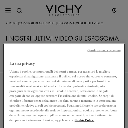
SITE MENU
HOME
CONSIGLI DEGLI ESPERTI
ESPOSOMA
VEDI TUTTI I VIDEO
|
|
|
I NOSTRI ULTIMI VIDEO SU ESPOSOMA
TORNA A ESPOSOMA
Continua senza accettare
La tua privacy
Usiamo i cookie, compresi quelli dei nostri partner, per garantirti la migliore
esperienza di navigazione, analizzare il traffico sul nostro sito e, previo consenso,
mostrarti annunci personalizzati sui siti internet di terze parti e per fornirti le
funzionalità relative ai social media. Cliccando i pulsanti sottostanti potrai
LA NOSTRA INFORMATIVA
proseguire la navigazione con i soli cookie necessari, selezionare le singole
categorie di cookie oppure accettare l’installazione di tutti i cookie. Se scegli di
chiudere il banner senza selezionare i cookie, saranno mantenute le impostazioni
predefinite relative ai soli cookie necessari. Potrai modificare le tue preferenze in
PRIVACY POLICY
ogni momento accedendo alla sezione Impostazioni sui cookie presente nel footer
della Homepage. Per sapere di più su come noi e i nostri partner trattiamo i tuoi
dati personali attraverso i Cookie, leggi la nostra
Cookie Policy.
TERMINI DI UTILIZZO DEL SITO