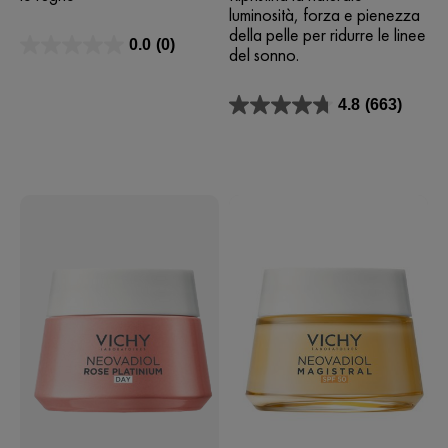
luminosità, forza e pienezza
della pelle per ridurre le linee
0.0
(0)
del sonno.
0.0
su
5
4.8
(663)
stelle.
4.8
su
5
stelle.
663
recensioni