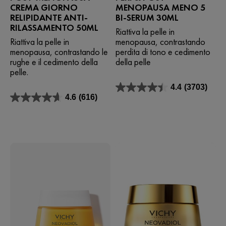
CREMA GIORNO
MENOPAUSA MENO 5
RELIPIDANTE ANTI-
BI-SERUM 30ML
RILASSAMENTO 50ML
Riattiva la pelle in
Riattiva la pelle in
menopausa, contrastando
menopausa, contrastando le
perdita di tono e cedimento
rughe e il cedimento della
della pelle
pelle.
4.4
(3703)
4.4
4.6
(616)
su
4.6
5
su
stelle.
5
3703
stelle.
recensioni
616
recensioni