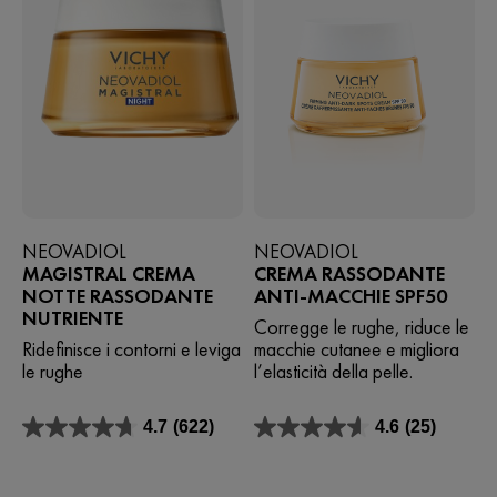
NEOVADIOL
NEOVADIOL
MAGISTRAL CREMA
CREMA RASSODANTE
NOTTE RASSODANTE
ANTI-MACCHIE SPF50
NUTRIENTE
Corregge le rughe, riduce le
Ridefinisce i contorni e leviga
macchie cutanee e migliora
le rughe
l’elasticità della pelle.
4.7
(622)
4.6
(25)
4.7
4.6
su
su
5
5
stelle.
stelle.