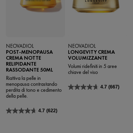
NEOVADIOL
NEOVADIOL
POST-MENOPAUSA
LONGEVITY CREMA
CREMA NOTTE
VOLUMIZZANTE
RELIPIDANTE
Volumi ridefiniti in 5 aree
RASSODANTE 50ML
chiave del viso
Riattiva la pelle in
menopausa contrastando
4.7
(667)
perdita di tono e cedimento
4.7
su
della pelle.
5
stelle.
4.7
(622)
667
4.7
recensioni
su
5
stelle.