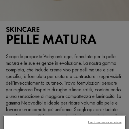
SKINCARE
PELLE MATURA
Scopri le proposte Vichy anti-age, formulate per la pelle
matura e le sue esigenze in evoluzione. La nostra gamma
completa, che include creme viso per pelli mature e sieri
specifici, è formulata per aiutare a contrastare i segni visibili
dell’invecchiamento cutaneo. Trova formulazioni pensate
per migliorare l’aspetto di rughe e linee sottili, contribuendo
a una sensazione di maggiore compattezza e luminosità. La
gamma Neovadiol è ideale per ridare volume alla pelle e
favorire un incarnato più uniforme. Scegli opzioni studiate
per aiutare a restituire un aspetto più giovane alla tua pelle
in continua trasformazione.
Continua senza accettare