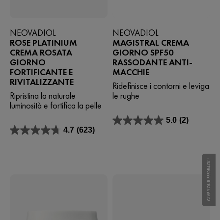
NEOVADIOL
NEOVADIOL
ROSE PLATINIUM
MAGISTRAL CREMA
CREMA ROSATA
GIORNO SPF50
GIORNO
RASSODANTE ANTI-
FORTIFICANTE E
MACCHIE
RIVITALIZZANTE
Ridefinisce i contorni e leviga
Ripristina la naturale
le rughe
luminosità e fortifica la pelle
5.0
(2)
5.0
4.7
(623)
su
4.7
5
su
stelle.
5
2
stelle.
GIVE YOUR FEEDBACK !
recensioni
623
recensioni