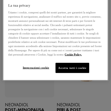
La tua privacy
13 PRODOTTI
FILTRI
Usiamo i cookie, compresi quelli dei nostri partner, per garantirti la migliore
esperienza di navigazione, analizzare il traffico sul nostro sito e, previo consenso,
mostrarti annunci personalizzati sui siti internet di terze parti e per fornirti le
funzionalità relative ai social media. Cliccando i pulsanti sottostanti potrai
proseguire la navigazione con i soli cookie necessari, selezionare le singole
categorie di cookie oppure accettare l’installazione di tutti i cookie. Se scegli di
chiudere il banner senza selezionare i cookie, saranno mantenute le impostazioni
predefinite relative ai soli cookie necessari. Potrai modificare le tue preferenze in
ogni momento accedendo alla sezione Impostazioni sui cookie presente nel footer
della Homepage. Per sapere di più su come noi e i nostri partner trattiamo i tuoi
dati personali attraverso i Cookie, leggi la nostra
Cookie Policy.
Impostazioni cookie
Accetta tutti i cookie
NEOVADIOL
NEOVADIOL
POST-MENOPAUSA
PERI & POST