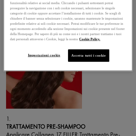
corpo. I peptidi pro-collagene aiutano a rinforzare
funzionalità relative ai social media. Cliccando i pulsanti sottostanti potrai
proseguire la navigazione con i soli cookie necessari, selezionare le singole
l'adesione dermo-epidermica del bulbo pilifero.
categorie di cookie oppure accettare l’installazione di tutti i cookie. Se scegli di
chiudere il banner senza selezionare i cookie, saranno mantenute le impostazioni
predefinite relative ai soli cookie necessari. Potrai modificare le tue preferenze in
MODO D’USO
ogni momento accedendo alla sezione Impostazioni sui cookie presente nel footer
della Homepage. Per sapere di più su come noi e i nostri partner trattiamo i tuoi
dati personali attraverso i Cookie, leggi la nostra
Cookie Policy.
Impostazioni cookie
Accetta tutti i cookie
TRATTAMENTO PRE-SHAMPOO
Applicare Collagen 17 FILLER Trattamento Pre-