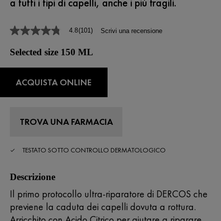
a tutti i tipi di capelli, anche i più fragili.
4.8
(101)
Scrivi una recensione
4.8
stelle
su
Selected size 150 ML
5
,
valore
di
ACQUISTA ONLINE
valutazione
medio.
Read
101
Reviews.
TROVA UNA FARMACIA
Stesso
link
alla
TESTATO SOTTO CONTROLLO DERMATOLOGICO
pagina.
Descrizione
Il primo protocollo ultra-riparatore di DERCOS che
previene la caduta dei capelli dovuta a rottura.
Arricchito con Acido Citrico per aiutare a riparare