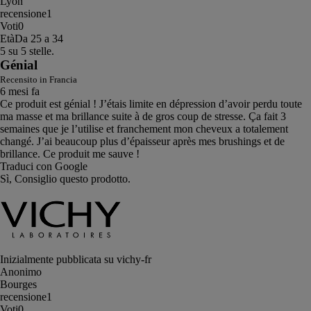
Lyon
recensione
1
Voti
0
Età
Da 25 a 34
5 su 5 stelle.
Génial
Recensito in Francia
6 mesi fa
Ce produit est génial ! J’étais limite en dépression d’avoir perdu toute
ma masse et ma brillance suite à de gros coup de stresse. Ça fait 3
semaines que je l’utilise et franchement mon cheveux a totalement
changé. J’ai beaucoup plus d’épaisseur après mes brushings et de
brillance. Ce produit me sauve !
Traduci con Google
Sì, Consiglio questo prodotto.
Inizialmente pubblicata su vichy-fr
Anonimo
Bourges
recensione
1
Voti
0