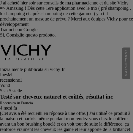
J ai acheté hier soir sur conseils de ma pharmacienne et du site Vichy
=> Amazing ! Dès cette 1ere application avec le trio ( pré shampoing ,
le shampoing et après shampoing de cette gamme ) y a t il
prochainement un masque de prévu ? Merci aux équipes Vichy pour ce
développement
Traduci con Google
Sì, Consiglio questo prodotto.
GIVE YOUR FEEDBACK !
Inizialmente pubblicata su vichy-fr
InesM
recensione
1
Voti
0
5 su 5 stelle.
Testé sur cheveux naturel et coiffés, résultat inc
Recensito in Francia
4 mesi fa
[Cet avis a été recueilli en réponse à une offre.] J'ai utilisé ce produit à
la maison et parfois même pendant mon rendez vous chez le coiffeur
avant un bon brushing bouclé et on voit tout de suite la différence, ça
renforce vraiment les cheveux les gaine et leur apporte de la brillance!