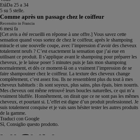
Età
Da 25 a 34
5 su 5 stelle.
Comme après un passage chez le coiffeur
Recensito in Francia
6 mesi fa
[Cet avis a été recueilli en réponse à une offre.] Vous savez cette
sensation quand vous sortez de chez le coiffeur, après le shampoing
miracle et une nouvelle coupe, avec l’impression d’avoir des cheveux
totalement neufs ? C’est exactement la sensation que j’ai eue en
utilisant ce produit. Il s’applique avant le shampoing pour préparer les
cheveux, je le laisse poser 5 minutes puis je fais mon shampoing
normalement, et dès ce moment-là on a vraiment l’impression de se
faire shampouiner chez le coiffeur. La texture des cheveux change
complètement, c’est assez fou. Ils ne ressemblent plus du tout à mes
cheveux habituels : ils sont soyeux, plus sains, plus épais, bien nourris.
Mes cheveux ont même retrouvé leurs boucles naturelles, ce qui m’a
vraiment bluffée. Honnêtement, on dirait que ce ne sont pas les mêmes
cheveux, et pourtant si. L’effet est digne d’un produit professionnel. Je
suis totalement conquise et je vais sans hésiter tester les autres produits
de la gamme.
Traduci con Google
Sì, Consiglio questo prodotto.