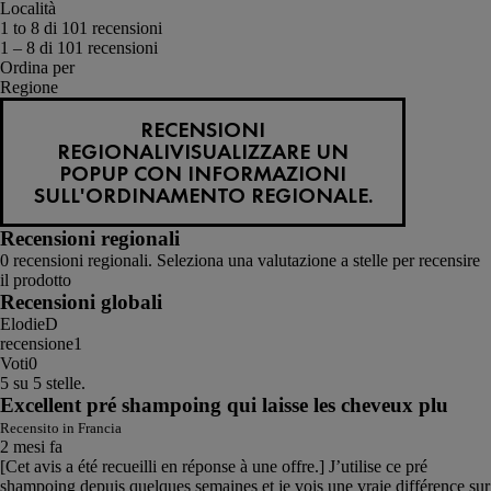
Località
1 to 8 di 101 recensioni
1 – 8 di 101 recensioni
Ordina per
Regione
RECENSIONI
REGIONALI
VISUALIZZARE UN
POPUP CON INFORMAZIONI
SULL'ORDINAMENTO REGIONALE.
Recensioni regionali
0 recensioni regionali. Seleziona una valutazione a stelle per recensire
il prodotto
Recensioni globali
ElodieD
recensione
1
Voti
0
5 su 5 stelle.
Excellent pré shampoing qui laisse les cheveux plu
Recensito in Francia
2 mesi fa
[Cet avis a été recueilli en réponse à une offre.] J’utilise ce pré
shampoing depuis quelques semaines et je vois une vraie différence sur