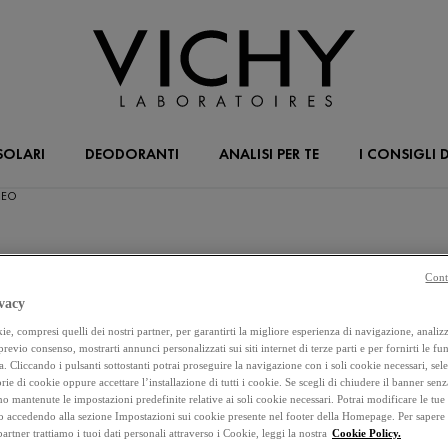
SOLARI
DEODORANTI
ANALISI PER TE
I CONSIGLI D
IDEO
NDENZA ACNEICA
Cont
vacy
e, compresi quelli dei nostri partner, per garantirti la migliore esperienza di navigazione, analizza
 previo consenso, mostrarti annunci personalizzati sui siti internet di terze parti e per fornirti le fun
a. Cliccando i pulsanti sottostanti potrai proseguire la navigazione con i soli cookie necessari, sel
rie di cookie oppure accettare l’installazione di tutti i cookie. Se scegli di chiudere il banner senz
o mantenute le impostazioni predefinite relative ai soli cookie necessari. Potrai modificare le tue
accedendo alla sezione Impostazioni sui cookie presente nel footer della Homepage. Per sapere
 partner trattiamo i tuoi dati personali attraverso i Cookie, leggi la nostra
Cookie Policy.