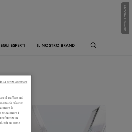
GIVE YOUR FEEDBACK !
EGLI ESPERTI
IL NOSTRO BRAND
inua senza accettare
re il traffico sul
zionalità relative
ezionare le
a selezionare i
 preferenze in
 di più su come