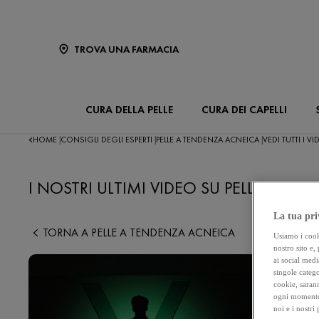
TROVA UNA FARMACIA
CURA DELLA PELLE
CURA DEI CAPELLI
HOME
CONSIGLI DEGLI ESPERTI
PELLE A TENDENZA ACNEICA
VEDI TUTTI I V
|
|
|
I NOSTRI ULTIMI VIDEO SU PELLE A TE
La tua pri
TORNA A PELLE A TENDENZA ACNEICA
Usiamo i cooki
nostro sito e,
ai social medi
singole catego
cookie, sarann
ogni momento 
noi e i nostri