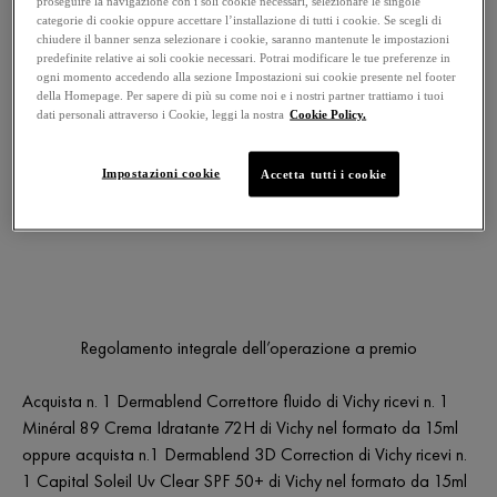
proseguire la navigazione con i soli cookie necessari, selezionare le singole
categorie di cookie oppure accettare l’installazione di tutti i cookie. Se scegli di
chiudere il banner senza selezionare i cookie, saranno mantenute le impostazioni
predefinite relative ai soli cookie necessari. Potrai modificare le tue preferenze in
ogni momento accedendo alla sezione Impostazioni sui cookie presente nel footer
della Homepage. Per sapere di più su come noi e i nostri partner trattiamo i tuoi
dati personali attraverso i Cookie, leggi la nostra
Cookie Policy.
Impostazioni cookie
Accetta tutti i cookie
Regolamento integrale dell’operazione a premio
Acquista n. 1 Dermablend Correttore fluido di Vichy ricevi n. 1
Minéral 89 Crema Idratante 72H di Vichy nel formato da 15ml
oppure acquista n.1 Dermablend 3D Correction di Vichy ricevi n.
1 Capital Soleil Uv Clear SPF 50+ di Vichy nel formato da 15ml