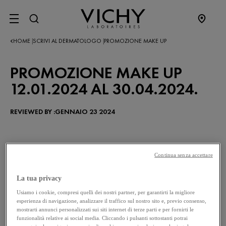
SITE MENU
HOME
SCRIVI AL DERMATOLOGO
PROMOZIONE MAKE UP
|
|
PROMOZIONE MAKE UP
12.01.2024 AL 30.04.2024.
REVIEWED BY :GENNAIO 23 2024
Continua senza accettare
La tua privacy
Usiamo i cookie, compresi quelli dei nostri partner, per garantirti la migliore
esperienza di navigazione, analizzare il traffico sul nostro sito e, previo consenso,
mostrarti annunci personalizzati sui siti internet di terze parti e per fornirti le
funzionalità relative ai social media. Cliccando i pulsanti sottostanti potrai