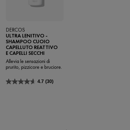
DERCOS
ULTRA LENITIVO -
SHAMPOO CUOIO
CAPELLUTO REATTIVO
E CAPELLI SECCHI
Allevia le sensazioni di
prurito, pizzicore e bruciore.
4.7
(30)
4.7
su
5
stelle.
30
recensioni