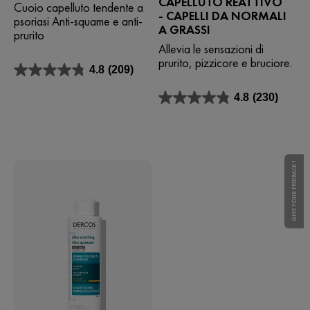
CAPELLUTO REATTIVO
Cuoio capelluto tendente a
- CAPELLI DA NORMALI
psoriasi Anti-squame e anti-
A GRASSI
prurito
Allevia le sensazioni di
prurito, pizzicore e bruciore.
4.8
(209)
4.8
su
4.8
(230)
5
4.8
stelle.
su
209
5
recensioni
stelle.
230
recensioni
GIVE YOUR FEEDBACK !