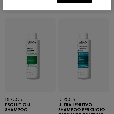
3 PRODOTTI
FILTRI
DERCOS
DERCOS
PSOLUTION
ULTRA LENITIVO -
SHAMPOO
SHAMPOO PER CUOIO