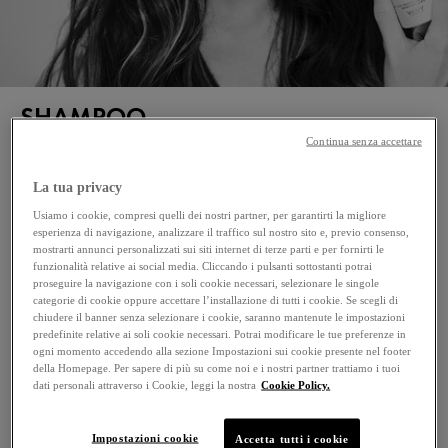
SHAMPOO
PRURITO DEL CUOIO
Continua senza accettare
CAPELLUTO
La tua privacy
Usiamo i cookie, compresi quelli dei nostri partner, per garantirti la migliore
La secchezza del cuoio capelluto può causare prurito e
esperienza di navigazione, analizzare il traffico sul nostro sito e, previo consenso,
mostrarti annunci personalizzati sui siti internet di terze parti e per fornirti le
desquamazione, provocando forfora e sensazione di
funzionalità relative ai social media. Cliccando i pulsanti sottostanti potrai
disagio. Dercos shampoo per cuoio capelluto secco e
proseguire la navigazione con i soli cookie necessari, selezionare le singole
arrossato è ideale per lenire e purificare, grazie alla sua
categorie di cookie oppure accettare l’installazione di tutti i cookie. Se scegli di
chiudere il banner senza selezionare i cookie, saranno mantenute le impostazioni
formula arricchita con olio ricco di omega, proteine e
predefinite relative ai soli cookie necessari. Potrai modificare le tue preferenze in
disolfuro di selenio. I capelli risultano da subito più morbidi e
ogni momento accedendo alla sezione Impostazioni sui cookie presente nel footer
idratati, dall'aspetto più sano, con una ridotta sensazione di
della Homepage. Per sapere di più su come noi e i nostri partner trattiamo i tuoi
dati personali attraverso i Cookie, leggi la nostra
Cookie Policy.
disagio.
Impostazioni cookie
Accetta tutti i cookie