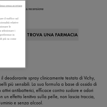
inua senza accettare
4.5
(4)
Scrivi una recensione
re il traffico sul
 125 ML
zionalità relative
ezionare le
a selezionare i
A ONLINE
TROVA UNA FARMACIA
 preferenze in
 di più su come
NICO
il deodorante spray clinicamente testato di Vichy,
elli più sensibili. La sua formula a base di ossido di
attivi antibatterici, efficace contro sudore e odori
 un effetto lenitivo sulla pelle, non lascia traccia,
luminio e senza alcool.