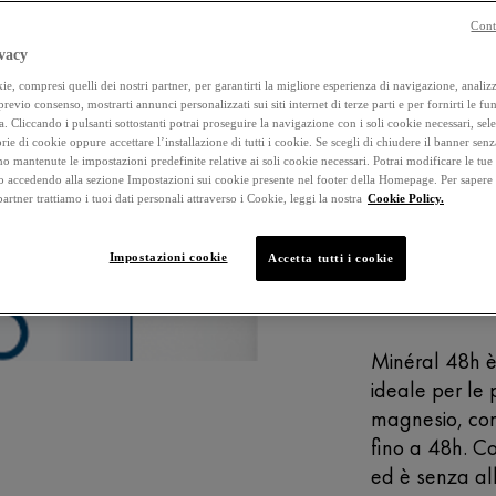
Cont
4.5
vacy
stelle
su
e, compresi quelli dei nostri partner, per garantirti la migliore esperienza di navigazione, analizza
Selected size
5
 previo consenso, mostrarti annunci personalizzati sui siti internet di terze parti e per fornirti le fun
,
a. Cliccando i pulsanti sottostanti potrai proseguire la navigazione con i soli cookie necessari, sel
valore
rie di cookie oppure accettare l’installazione di tutti i cookie. Se scegli di chiudere il banner senz
di
ACQUIST
o mantenute le impostazioni predefinite relative ai soli cookie necessari. Potrai modificare le tue
valutazione
accedendo alla sezione Impostazioni sui cookie presente nel footer della Homepage. Per sapere
medio.
 partner trattiamo i tuoi dati personali attraverso i Cookie, leggi la nostra
Cookie Policy.
Read
IPOALLERGE
4
Reviews.
Stesso
Impostazioni cookie
Accetta tutti i cookie
link
alla
Descrizione
pagina.
Minéral 48h è 
ideale per le p
magnesio, con 
fino a 48h. Con
ed è senza al