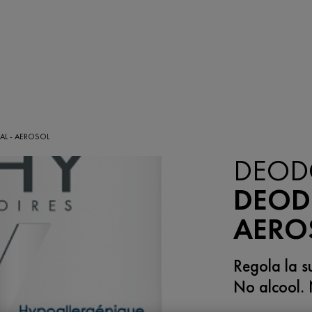
L - AEROSOL
DEOD
DEOD
AERO
Regola la su
No alcool. N