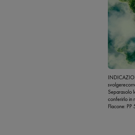
INDICAZIONI 
svolgerecorre
Separasolo l
conferirlo in
Flacone: PP 5