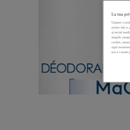
La tua pri
Usiamo i cooki
nostro sito e,
ai social medi
singole catego
cookie, sarann
ogni momento 
noi e i nostri