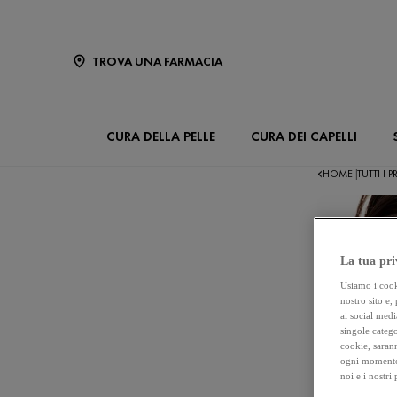
TROVA UNA FARMACIA
CURA DELLA PELLE
CURA DEI CAPELLI
HOME
TUTTI I
|
La tua pri
Usiamo i cooki
nostro sito e,
ai social medi
singole catego
cookie, sarann
ogni momento 
noi e i nostri