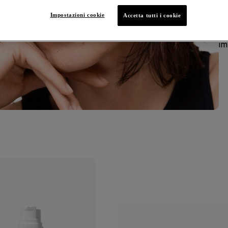
cu
Impostazioni cookie
te
Accetta tutti i cookie
di
im