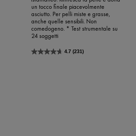
un tocco finale piacevolmente
asciutto. Per pelli miste e grasse,
anche quelle sensibili. Non
comedogeno. * Test strumentale su
24 soggetti
4.7
(231)
4.7
su
5
stelle.
231
recensioni