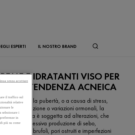
EGLI ESPERTI
IL NOSTRO BRAND
REME E IDRATANTI VISO PER
inua senza accettare
ELLE A TENDENZA ACNEICA
re il traffico sul
l periodo della pubertà, o a causa di stress,
zionalità relative
ttiva alimentazione o variazioni ormonali, la
ezionare le
a selezionare i
rriera cutanea è soggetta ad alterazioni, che
 preferenze in
usano un'eccessiva produzione di sebo,
 di più su come
sponsabile di brufoli, pori ostruiti e imperfezioni