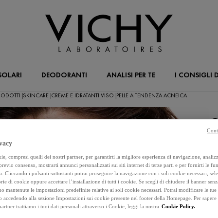
SOLARI
DEODORANTI
ANALISI PER TE
I CONSIGLI D
 PRODOTTI
SKINCARE
CREME E IDRATANTI VISO
PELLE A TENDENZA ACNEICA
|
|
|
C
Cont
P
vacy
e, compresi quelli dei nostri partner, per garantirti la migliore esperienza di navigazione, analizza
Ne
 previo consenso, mostrarti annunci personalizzati sui siti internet di terze parti e per fornirti le fun
ca
a. Cliccando i pulsanti sottostanti potrai proseguire la navigazione con i soli cookie necessari, sel
rie di cookie oppure accettare l’installazione di tutti i cookie. Se scegli di chiudere il banner senz
ba
o mantenute le impostazioni predefinite relative ai soli cookie necessari. Potrai modificare le tue
ca
accedendo alla sezione Impostazioni sui cookie presente nel footer della Homepage. Per sapere
 partner trattiamo i tuoi dati personali attraverso i Cookie, leggi la nostra
Cookie Policy.
re