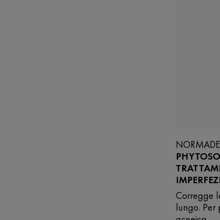
NORMAD
PHYTOSO
TRATTAM
IMPERFEZ
Corregge le
lungo. Per 
acneica.