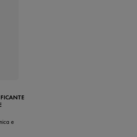
FICANTE
E
onica e