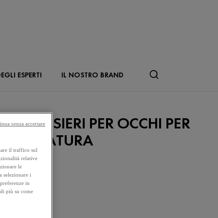
EGLI ESPERTI
IL NOSTRO BRAND
REME E SIERI PER OCCHI PER
inua senza accettare
ELLE MATURA
re il traffico sul
zionalità relative
ezionare le
a selezionare i
 preferenze in
 di più su come