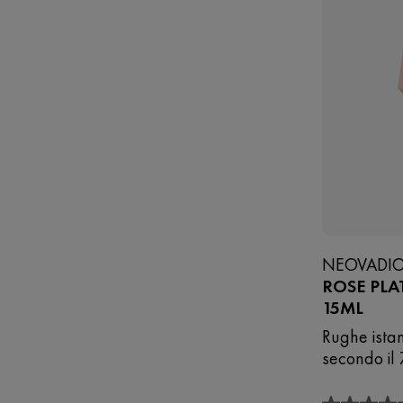
NEOVADIO
ROSE PLA
15ML
Rughe ista
secondo il