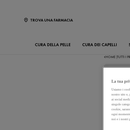
TROVA UNA FARMACIA
CURA DELLA PELLE
CURA DEI CAPELLI
HOME
TUTTI I
|
La tua pri
Usiamo i cooki
nostro sito e,
ai social medi
singole catego
cookie, sarann
ogni momento 
noi e i nostri