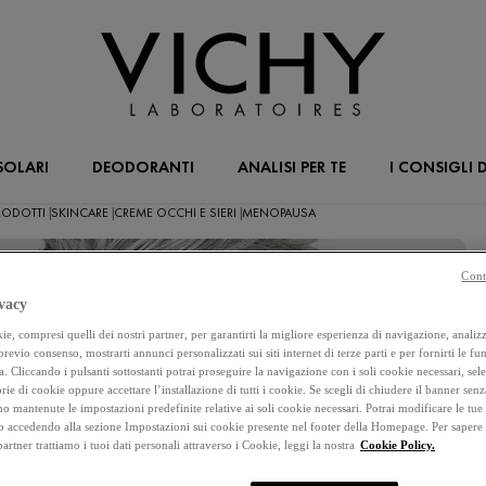
SOLARI
DEODORANTI
ANALISI PER TE
I CONSIGLI D
 PRODOTTI
SKINCARE
CREME OCCHI E SIERI
MENOPAUSA
|
|
|
C
Cont
P
vacy
e, compresi quelli dei nostri partner, per garantirti la migliore esperienza di navigazione, analizza
 previo consenso, mostrarti annunci personalizzati sui siti internet di terze parti e per fornirti le fun
a. Cliccando i pulsanti sottostanti potrai proseguire la navigazione con i soli cookie necessari, sel
rie di cookie oppure accettare l’installazione di tutti i cookie. Se scegli di chiudere il banner senz
o mantenute le impostazioni predefinite relative ai soli cookie necessari. Potrai modificare le tue
accedendo alla sezione Impostazioni sui cookie presente nel footer della Homepage. Per sapere
 partner trattiamo i tuoi dati personali attraverso i Cookie, leggi la nostra
Cookie Policy.