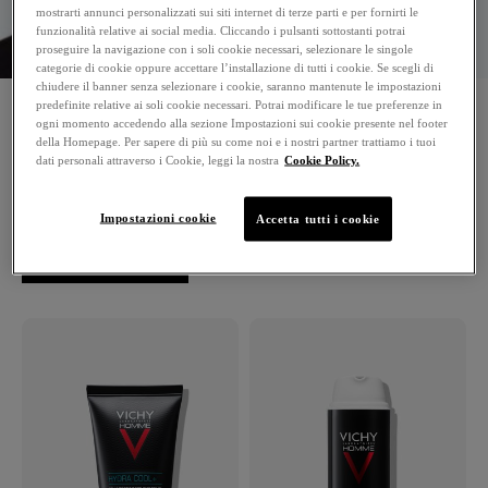
mostrarti annunci personalizzati sui siti internet di terze parti e per fornirti le
funzionalità relative ai social media. Cliccando i pulsanti sottostanti potrai
proseguire la navigazione con i soli cookie necessari, selezionare le singole
categorie di cookie oppure accettare l’installazione di tutti i cookie. Se scegli di
chiudere il banner senza selezionare i cookie, saranno mantenute le impostazioni
CREME VISO PER PELLE SECCA
predefinite relative ai soli cookie necessari. Potrai modificare le tue preferenze in
ogni momento accedendo alla sezione Impostazioni sui cookie presente nel footer
della Homepage. Per sapere di più su come noi e i nostri partner trattiamo i tuoi
Vichy propone una gamma di prodotti appositamente
dati personali attraverso i Cookie, leggi la nostra
Cookie Policy.
formulati per la pelle maschile, anche quella sensibile.
Impostazioni cookie
Accetta tutti i cookie
2 PRODOTTI
FILTRI