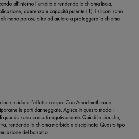
ccando all’interno l’umidità e rendendo la chioma liscia,
applicazione, aderenza e capacità pulente (1). I siliconi sono
apelli meno porosi, oltre ad aiutare a proteggere la chioma
re la luce e riduce l’effetto crespo. Con Amodimethicone,
a ripararne le parti danneggiate. Agisce in questo modo: i
i quando sono caricati negativamente. Quindi le ciocche,
’altra, rendendo la chioma morbida e disciplinata. Questo tipo
formulazione del balsamo.