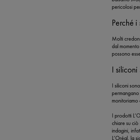
pericolosi pe
Perché i
Molti credono
dal momento c
possono esser
I silico
I siliconi son
permangano ne
monitoriamo co
I prodotti L’
chiare su ciò
indagini, inf
L’Oréal, la s