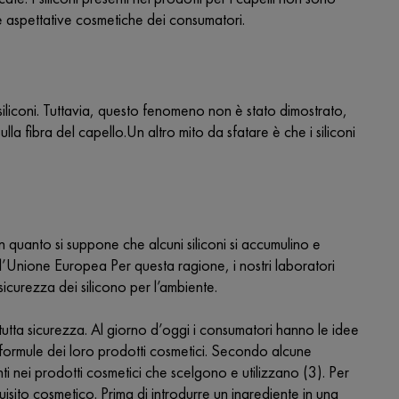
lle aspettative cosmetiche dei consumatori.
iliconi. Tuttavia, questo fenomeno non è stato dimostrato,
lla fibra del capello.Un altro mito da sfatare è che i siliconi
 in quanto si suppone che alcuni siliconi si accumulino e
ell’Unione Europea Per questa ragione, i nostri laboratori
a sicurezza dei silicono per l’ambiente.
n tutta sicurezza. Al giorno d’oggi i consumatori hanno le idee
e formule dei loro prodotti cosmetici. Secondo alcune
nti nei prodotti cosmetici che scelgono e utilizzano (3). Per
isito cosmetico. Prima di introdurre un ingrediente in una