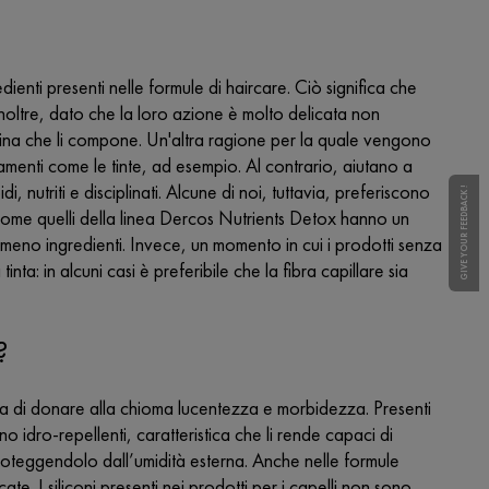
dienti presenti nelle formule di haircare. Ciò significa che
 Inoltre, dato che la loro azione è molto delicata non
teina che li compone. Un'altra ragione per la quale vengono
attamenti come le tinte, ad esempio. Al contrario, aiutano a
nutriti e disciplinati. Alcune di noi, tuttavia, preferiscono
GIVE YOUR FEEDBACK !
elli come quelli della linea Dercos Nutrients Detox hanno un
con meno ingredienti. Invece, un momento in cui i prodotti senza
inta: in alcuni casi è preferibile che la fibra capillare sia
?
unica di donare alla chioma lucentezza e morbidezza. Presenti
o idro-repellenti, caratteristica che li rende capaci di
proteggendolo dall’umidità esterna. Anche nelle formule
. I siliconi presenti nei prodotti per i capelli non sono