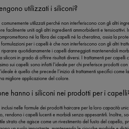
ngono utilizzati i siliconi?
o comunemente utilizzati perché non interferiscono con gli altri ingre
e facilmente uniti agli altri ingredienti ammorbidenti e tensioattivi.
mpromettono né la fibra dei capelli né la cheratina, ossia la pro
le formulazioni per i capelli è che non interferiscono con gli altri tr
riparare quotidianamente i capelli danneggiati mantenendoli morbidi, 
 siliconi in grado di offrire risultati diversi. I trattamenti per cap
issimo sui capelli: sono infatti l’ideale per chi preferisce prodotti 
l’ideale è quello che precede l’inizio di trattamenti specifici come la t
na migliore applicazione del colore.
e hanno i siliconi nei prodotti per i capelli
no inclusi nelle formule dei prodotti haircare per la loro capacità 
, rendono i capelli lucenti e morbidi senza appesantirli. Inoltre, son
tile strato che agisce come un rivestimento del fusto del capello, 
ono un ruolo importante, mantenendo le ciocche morbide e districate