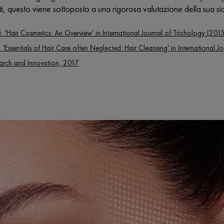
tti, questo viene sottoposto a una rigorosa valutazione della sua si
G. 'Hair Cosmetics: An Overview' in International Journal of Trichology (201
. 'Essentials of Hair Care often Neglected: Hair Cleansing' in Internationa
earch and Innovation, 2017