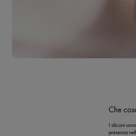
Che cosa
I siliconi so
presenza nell