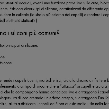
(resistenti all’acqua), aventi una funzione protettiva sulla cute, blo
ente. Esistono diversi tipi di silicone, caratterizzati da differente 
hiudere le cuticole (lo strato più esterno dei capelli) e rendere i c
all'elettricità statica(2)
no i siliconi più comuni?
ipi principali di silicone:
one
thicone
e rende i capelli lucenti, morbidi e lisci; aiuta la chioma a riflette
riferimento a un tipo di silicone che si “attacca” ai capelli e aiuta 
ici che lo compongono hanno carica positiva e attraggono i capell
pingersi tra di loro creando un effetto crespo, si attraggono l’un l
noltre, aiuta a districare i capelli ed è per questo molto utile nella 