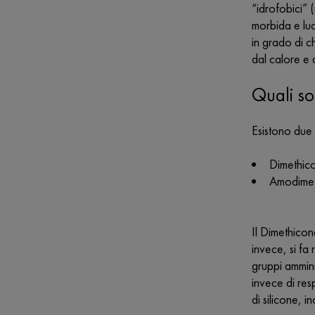
“idrofobici” 
morbida e luc
in grado di c
dal calore e d
Quali so
Esistono due t
Dimethic
Amodime
Il Dimethicon
invece, si fa 
gruppi ammin
invece di res
di silicone, i