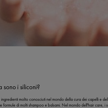
 sono i siliconi?
no ingredienti molto conosciuti nel mondo della cura dei capelli e d
e formule di molti shampoo e balsami. Nel mondo dell'hair care, i si