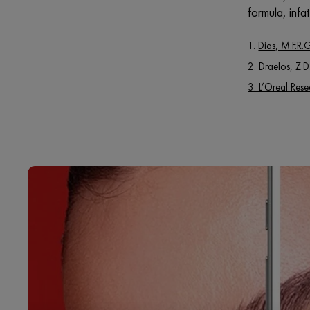
formula, infa
1.
Dias, M.F.R.
2.
Draelos, Z.D
3. L’Oreal Res