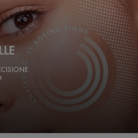
LLE
ECISIONE
a