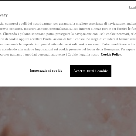
Cont
vacy
e, compresi quelli dei nostri partner, per garantirti la migliore esperienza di navigazione, analizza
 previo consenso, mostrarti annunci personalizzati sui siti internet di terze parti e per fornirti le fun
a. Cliccando i pulsanti sottostanti potrai proseguire la navigazione con i soli cookie necessari, sel
rie di cookie oppure accettare l’installazione di tutti i cookie. Se scegli di chiudere il banner senz
o mantenute le impostazioni predefinite relative ai soli cookie necessari. Potrai modificare le tue
accedendo alla sezione Impostazioni sui cookie presente nel footer della Homepage. Per sapere
 partner trattiamo i tuoi dati personali attraverso i Cookie, leggi la nostra
Cookie Policy.
Impostazioni cookie
Accetta tutti i cookie