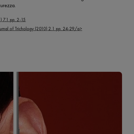
curezza.
5) 7.1 pp. 2-15
l Journal of Trichology (2010) 2.1 pp. 24-29/a>