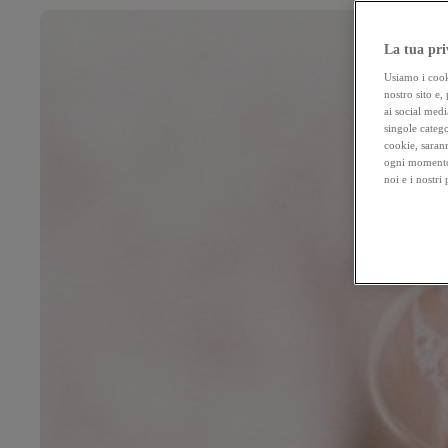
La tua pri
Usiamo i cooki
nostro sito e,
ai social medi
singole catego
cookie, sarann
ogni momento 
noi e i nostri