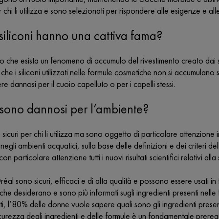
r chi li utilizza e sono selezionati per rispondere alle esigenze e a
 siliconi hanno una cattiva fama?
 che esista un fenomeno di accumulo del rivestimento creato dai s
he i siliconi utilizzati nelle formule cosmetiche non si accumulano su
e dannosi per il cuoio capelluto o per i capelli stessi.
ni sono dannosi per l’ambiente?
o sicuri per chi li utilizza ma sono oggetto di particolare attenzione
gli ambienti acquatici, sulla base delle definizioni e dei criteri d
n particolare attenzione tutti i nuovi risultati scientifici relativi all
Oréal sono sicuri, efficaci e di alta qualità e possono essere usati i
 che desiderano e sono più informati sugli ingredienti presenti nell
atti, l’80% delle donne vuole sapere quali sono gli ingredienti prese
icurezza degli ingredienti e delle formule è un fondamentale prerequ