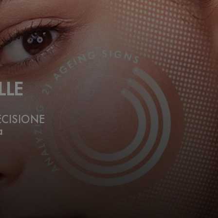
LLE
ECISIONE
a