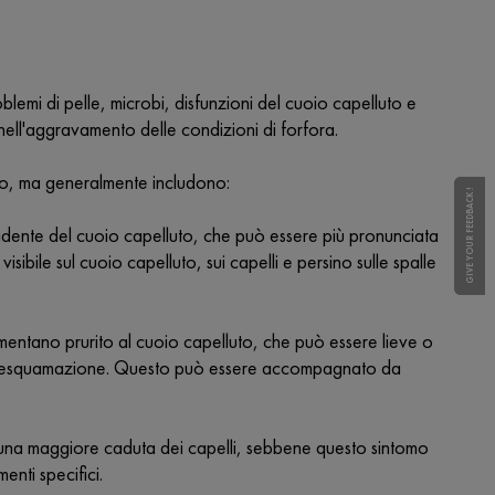
lemi di pelle, microbi, disfunzioni del cuoio capelluto e
o nell'aggravamento delle condizioni di forfora.
iduo, ma generalmente includono:
GIVE YOUR FEEDBACK !
GIVE YOUR FEEDBACK !
idente del cuoio capelluto, che può essere più pronunciata
ibile sul cuoio capelluto, sui capelli e persino sulle spalle
mentano prurito al cuoio capelluto, che può essere lieve o
 di desquamazione. Questo può essere accompagnato da
 a una maggiore caduta dei capelli, sebbene questo sintomo
enti specifici.