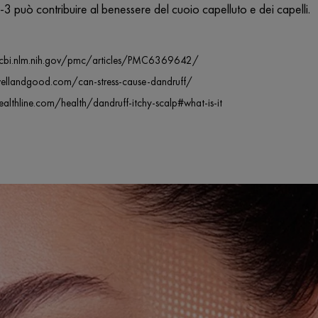
3 può contribuire al benessere del cuoio capelluto e dei capelli.
ncbi.nlm.nih.gov/pmc/articles/PMC6369642/
ellandgood.com/can-stress-cause-dandruff/
althline.com/health/dandruff-itchy-scalp#what-is-it