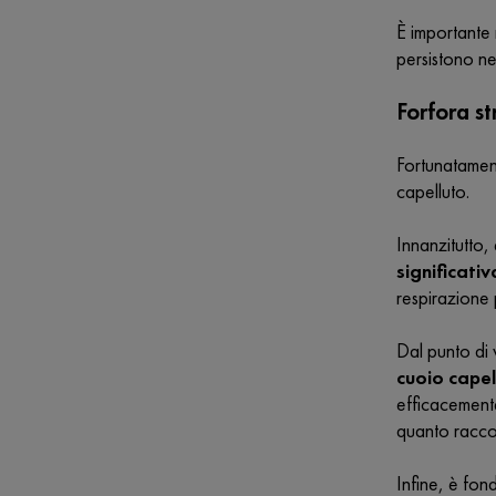
È importante
persistono nel
Forfora st
Fortunatamen
capelluto.
Innanzitutto,
significati
respirazione 
Dal punto di v
cuoio capel
efficacemente
quanto racc
Infine, è fon