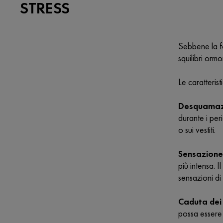
STRESS
Sebbene la fo
squilibri orm
Le caratteris
Desquamaz
durante i per
o sui vestiti.
Sensazione 
più intensa.
sensazioni di
Caduta dei 
possa essere 