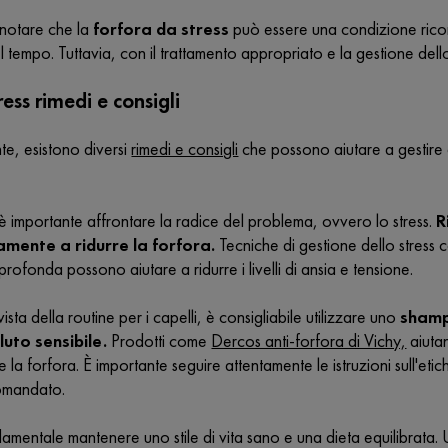
 notare che la
forfora da stress
può essere una condizione ricorre
 tempo. Tuttavia, con il trattamento appropriato e la gestione dello st
ress rimedi e consigli
te, esistono diversi
rimedi e consigli
che possono aiutare a gestire q
 è importante affrontare la radice del problema, ovvero lo stress.
Ri
vamente a ridurre la forfora.
Tecniche di gestione dello stress c
profonda possono aiutare a ridurre i livelli di ansia e tensione.
ista della routine per i capelli, è consigliabile utilizzare uno
shamp
luto sensibile.
Prodotti come
Dercos anti-forfora di Vichy,
aiutan
 la forfora. È importante seguire attentamente le istruzioni sull'et
omandato.
damentale mantenere uno stile di vita sano e una dieta equilibrata. 