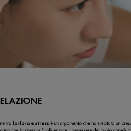
RELAZIONE
one tra
forfora e stress
è un argomento che ha suscitato un cresce
cano che lo stress può influenzare il benessere del cuoio capelluto