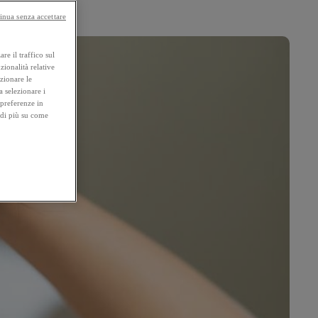
inua senza accettare
re il traffico sul
zionalità relative
ezionare le
a selezionare i
 preferenze in
 di più su come