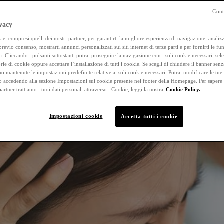
Cont
vacy
e, compresi quelli dei nostri partner, per garantirti la migliore esperienza di navigazione, analizza
 previo consenso, mostrarti annunci personalizzati sui siti internet di terze parti e per fornirti le fun
a. Cliccando i pulsanti sottostanti potrai proseguire la navigazione con i soli cookie necessari, sel
rie di cookie oppure accettare l’installazione di tutti i cookie. Se scegli di chiudere il banner senz
o mantenute le impostazioni predefinite relative ai soli cookie necessari. Potrai modificare le tue
accedendo alla sezione Impostazioni sui cookie presente nel footer della Homepage. Per sapere
 partner trattiamo i tuoi dati personali attraverso i Cookie, leggi la nostra
Cookie Policy.
Impostazioni cookie
Accetta tutti i cookie