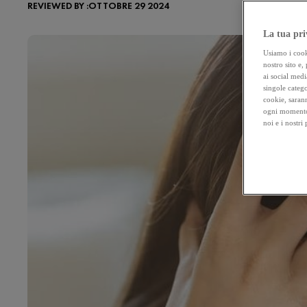
REVIEWED BY :OTTOBRE 29 2024
La tua pri
Usiamo i cooki
nostro sito e,
ai social medi
singole catego
cookie, sarann
ogni momento 
noi e i nostri