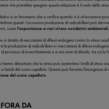
iave che potrebbe spiegare questa relazione è il ruolo dello stres
idativo è un fenomeno che si verifica quando vi è un'eccessiva prod
elettroni spaiati. L'eccessiva produzione di radicali liberi può deriv
terni, come
l'esposizione a vari stress ossidativi ambientali.
o è dotato di meccanismi di difesa endogeni contro lo stress ossidati
 tra la produzione di radicali liberi e i meccanismi di difesa endoge
al processo di invecchiamento e a una serie di disturbi, tra cui la f
fici hanno dimostrato che lo stress può aumentare i livelli di stress 
a fastidi del cuoio capelluto. Questo può favorire l'insorgenza di
one del cuoio capelluto
RFORA DA