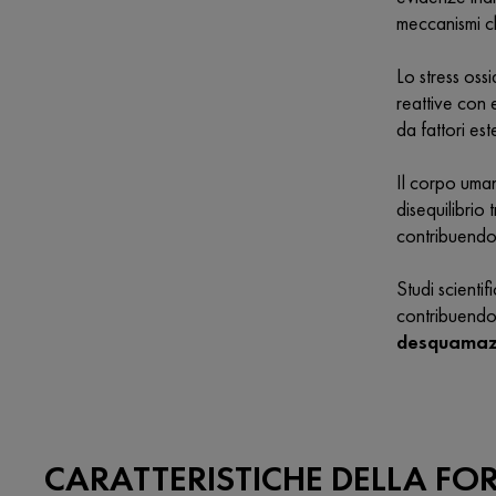
meccanismi ch
Lo stress oss
reattive con 
da fattori es
Il corpo uman
disequilibrio
contribuendo 
Studi scienti
contribuendo 
desquamazi
CARATTERISTICHE DELLA FO