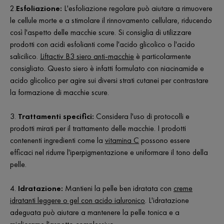
2.
Esfoliazione:
L'esfoliazione regolare può aiutare a rimuovere
le cellule morte e a stimolare il rinnovamento cellulare, riducendo
così l'aspetto delle macchie scure. Si consiglia di utilizzare
prodotti con acidi esfolianti come l'acido glicolico o l'acido
salicilico.
Liftactiv B3 siero anti-macchie
è particolarmente
consigliato. Questo siero è infatti formulato con niacinamide e
acido glicolico per agire sui diversi strati cutanei per contrastare
la formazione di macchie scure.
3.
Trattamenti specifici:
Considera l'uso di protocolli e
prodotti mirati per il trattamento delle macchie. I prodotti
contenenti ingredienti come la
vitamina C
possono essere
efficaci nel ridurre l'iperpigmentazione e uniformare il tono della
pelle.
4.
Idratazione:
Mantieni la pelle ben idratata con
creme
idratanti leggere o gel con acido ialuronico
. L'idratazione
adeguata può aiutare a mantenere la pelle tonica e a