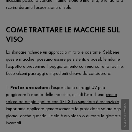
macchie possono variare in dimensione e intensità, e tendono a
scurirsi durante l'esposizione al sole.
COME TRATTARE LE MACCHIE SUL
VISO
La skincare richiede un approccio mirato e costante. Sebbene
queste macchie possano essere persistenti, è possibile ridurne
l'aspetto e prevenirne il peggioramento con una corretta routine.
Ecco alcuni passaggi e ingredienti chiave da considerare:
1.
Protezione solare:
l'esposizione ai raggi UV può
peggiorare l’aspetto delle macchie, quindi l'uso di una
crema
solare ad ampio spettro con SPF 30 o superiore è essenziale
. È
GIVE YOUR FEEDBACK !
importante applicare generosamente la protezione solare ogni
giorno, anche quando il cielo è nuvoloso o durante le giornate
invernali.