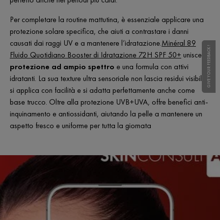
Per completare la routine mattutina, è essenziale applicare una
protezione solare specifica, che aiuti a contrastare i danni
causati dai raggi UV e a mantenere l’idratazione.
Minéral 89
GIVE YOUR FEEDBACK !
GIVE YOUR FEEDBACK !
Fluido Quotidiano Booster di Idratazione 72H SPF 50+
unisce
protezione ad ampio spettro
e una formula con attivi
idratanti. La sua texture ultra sensoriale non lascia residui visibili,
si applica con facilità e si adatta perfettamente anche come
base trucco. Oltre alla protezione UVB+UVA, offre benefici anti-
inquinamento e antiossidanti, aiutando la pelle a mantenere un
aspetto fresco e uniforme per tutta la giornata