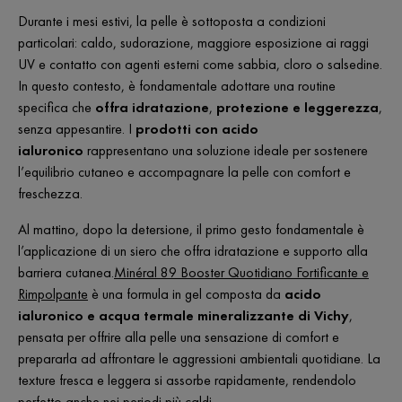
Durante i mesi estivi, la pelle è sottoposta a condizioni
particolari: caldo, sudorazione, maggiore esposizione ai raggi
UV e contatto con agenti esterni come sabbia, cloro o salsedine.
In questo contesto, è fondamentale adottare una routine
specifica che
offra idratazione
,
protezione e leggerezza
,
senza appesantire. I
prodotti con acido
ialuronico
rappresentano una soluzione ideale per sostenere
l’equilibrio cutaneo e accompagnare la pelle con comfort e
freschezza.
Al mattino, dopo la detersione, il primo gesto fondamentale è
l’applicazione di un siero che offra idratazione e supporto alla
barriera cutanea.
Minéral 89 Booster Quotidiano Fortificante e
Rimpolpante
è una formula in gel composta da
acido
ialuronico e acqua termale mineralizzante di Vichy
,
pensata per offrire alla pelle una sensazione di comfort e
prepararla ad affrontare le aggressioni ambientali quotidiane. La
texture fresca e leggera si assorbe rapidamente, rendendolo
perfetto anche nei periodi più caldi.