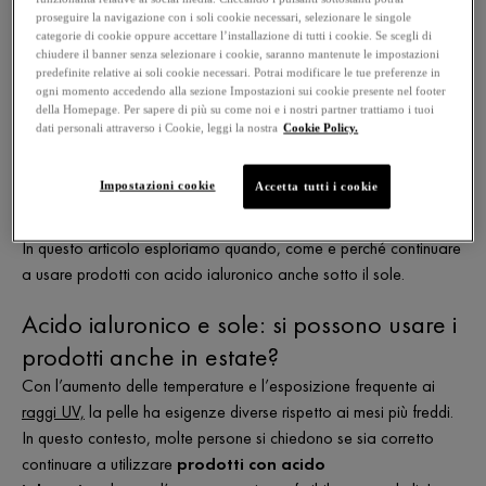
proseguire la navigazione con i soli cookie necessari, selezionare le singole
all’aria aperta, si intensifica l’esposizione al sole e il caldo può
categorie di cookie oppure accettare l’installazione di tutti i cookie. Se scegli di
alterare l’equilibrio cutaneo. In questo scenario, molti si
chiudere il banner senza selezionare i cookie, saranno mantenute le impostazioni
chiedono:
si possono usare i prodotti con acido
predefinite relative ai soli cookie necessari. Potrai modificare le tue preferenze in
ogni momento accedendo alla sezione Impostazioni sui cookie presente nel footer
ialuronico anche in estate
?
della Homepage. Per sapere di più su come noi e i nostri partner trattiamo i tuoi
dati personali attraverso i Cookie, leggi la nostra
Cookie Policy.
La risposta è sì, ma con consapevolezza. L’acido ialuronico,
infatti, è un attivo estremamente versatile, che può offrire comfort
Impostazioni cookie
Accetta tutti i cookie
e idratazione anche nei mesi più caldi, a patto di scegliere le
formule adatte e inserirle correttamente nella routine quotidiana.
In questo articolo esploriamo quando, come e perché continuare
a usare prodotti con acido ialuronico anche sotto il sole.
Acido ialuronico e sole: si possono usare i
prodotti anche in estate?
Con l’aumento delle temperature e l’esposizione frequente ai
raggi UV,
la pelle ha esigenze diverse rispetto ai mesi più freddi.
In questo contesto, molte persone si chiedono se sia corretto
continuare a utilizzare
prodotti con acido