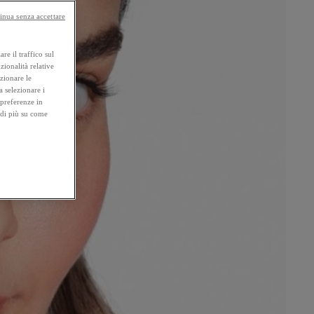
inua senza accettare
re il traffico sul
zionalità relative
ezionare le
a selezionare i
 preferenze in
 di più su come