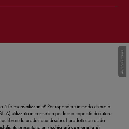
GIVE YOUR FEEDBACK !
ico è fotosensibilizzante
? Per rispondere in modo chiaro è
BHA) utilizzato in cosmetica per la sua capacità di aiutare
riequilibrare la produzione di sebo. I prodotti con acido
i esfolianti, presentano un
rischio più contenuto di