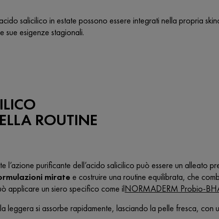
cido salicilico in estate
possono essere integrati nella propria skinca
le sue esigenze stagionali.
ILICO
NELLA ROUTINE
e l’azione purificante dell’acido salicilico può essere un alleato pr
ormulazioni mirate
e costruire una routine equilibrata, che comb
può applicare un siero specifico come il
NORMADERM Probio-BHA Si
a leggera si assorbe rapidamente, lasciando la pelle fresca, con un