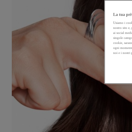
La tua pri
Usiamo i cooki
nostro sito e,
ai social medi
singole catego
cookie, sarann
ogni momento 
noi e i nostri