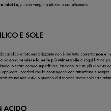
otoindotte
, purché vengano utilizzato correttamente.
LICO E SOLE
ido salicilico è fotosensibilizzante
non è del tutto corretto:
non è i
no possono
rendere la pelle più vulnerabile
ai raggi UV nel pe
iando lo strato corneo superficiale, lasciano la cute
più esposta
ag
 applicare i prodotti che lo contengono con attenzione e sempre
prattutto nei mesi estivi o quando ci si espone anche solo saltuariam
N ACIDO