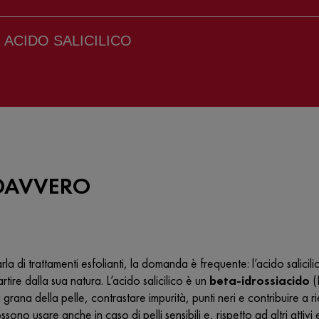
ACIDO SALICILICO
È DAVVERO
la di trattamenti esfolianti, la domanda è frequente:
l’acido salicil
rtire dalla sua natura. L’acido salicilico è un
beta-idrossiacido
(
a grana della pelle, contrastare impurità, punti neri e contribuire a 
possono usare anche in caso di pelli sensibili e, rispetto ad altri attiv