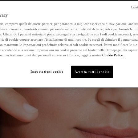
Cont
vacy
e, compresi quelli dei nostri partner, per garantirti la migliore esperienza di navigazione, analizza
 previo consenso, mostrarti annunci personalizzati sui siti internet di terze parti e per fornirti le fun
a. Cliccando i pulsanti sottostanti potrai proseguire la navigazione con i soli cookie necessari, sel
rie di cookie oppure accettare l’installazione di tutti i cookie. Se scegli di chiudere il banner senz
o mantenute le impostazioni predefinite relative ai soli cookie necessari. Potrai modificare le tue
accedendo alla sezione Impostazioni sui cookie presente nel footer della Homepage. Per sapere
 partner trattiamo i tuoi dati personali attraverso i Cookie, leggi la nostra
Cookie Policy.
Impostazioni cookie
Accetta tutti i cookie