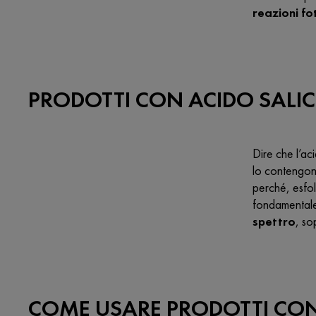
reazioni f
PRODOTTI CON ACIDO SALICI
Dire che
l’ac
lo contengo
perché, esfol
fondamentale
spettro
, so
COME USARE PRODOTTI CO