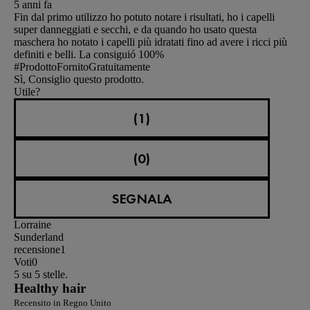
5 anni fa
Fin dal primo utilizzo ho potuto notare i risultati, ho i capelli
super danneggiati e secchi, e da quando ho usato questa
maschera ho notato i capelli più idratati fino ad avere i ricci più
definiti e belli. La consiguió 100%
#ProdottoFornitoGratuitamente
Sì, Consiglio questo prodotto.
Utile?
(1)
(0)
SEGNALA
Lorraine
Sunderland
recensione
1
Voti
0
5 su 5 stelle.
Healthy hair
Recensito in Regno Unito