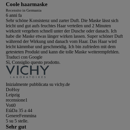
Coole haarmaske
Recensito in Germania
6 anni fa
Sehr schöne Konsistenz und zarter Duft. Die Maske lässt sich
leicht und gut aufs feuchtes Haar verteilen und 2 Minuten
wirkzeit vergehen schnell unter der Dusche oder danach. Ich
habe die Maske etwas länger wirken lassen. Super schöner Duft
während der Wirkung und danach vom Haar. Das Haar wird
leicht kämmbar und geschmeidig. Ich bin zufrieden mit dem
getesteten Produkt und kann die tolle Maske weiterempfehlen.
Traduci con Google
Sì, Consiglio questo prodotto.
Inizialmente pubblicata su vichy.de
DoHoy
Leipzig
recensione
1
Voti
0
Età
Da 35 a 44
Genere
Femmina
5 su 5 stelle.
Sehr gut