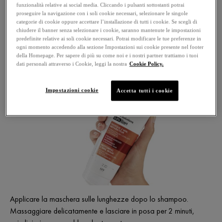
APPLICAZIONE*
funzionalità relative ai social media. Cliccando i pulsanti sottostanti potrai
proseguire la navigazione con i soli cookie necessari, selezionare le singole
categorie di cookie oppure accettare l’installazione di tutti i cookie. Se scegli di
*Test strumentali sui danni superficiali dopo l'applicazione di shampoo +
chiudere il banner senza selezionare i cookie, saranno mantenute le impostazioni
maschera
predefinite relative ai soli cookie necessari. Potrai modificare le tue preferenze in
ogni momento accedendo alla sezione Impostazioni sui cookie presente nel footer
della Homepage. Per sapere di più su come noi e i nostri partner trattiamo i tuoi
dati personali attraverso i Cookie, leggi la nostra
Cookie Policy.
COME UTILIZZARE ?
Impostazioni cookie
Accetta tutti i cookie
Applicare la maschera sulle lunghezze dopo lo shampoo.
Massaggiare delicatamente e lasciare in posa per 2 minuti,