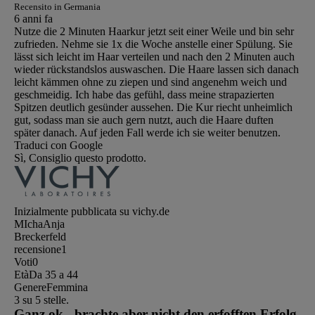
Recensito in Germania
6 anni fa
Nutze die 2 Minuten Haarkur jetzt seit einer Weile und bin sehr
zufrieden. Nehme sie 1x die Woche anstelle einer Spülung. Sie
lässt sich leicht im Haar verteilen und nach den 2 Minuten auch
wieder rückstandslos auswaschen. Die Haare lassen sich danach
leicht kämmen ohne zu ziepen und sind angenehm weich und
geschmeidig. Ich habe das gefühl, dass meine strapazierten
Spitzen deutlich gesünder aussehen. Die Kur riecht unheimlich
gut, sodass man sie auch gern nutzt, auch die Haare duften
später danach. Auf jeden Fall werde ich sie weiter benutzen.
Traduci con Google
Sì, Consiglio questo prodotto.
Inizialmente pubblicata su vichy.de
MIchaAnja
Breckerfeld
recensione
1
Voti
0
Età
Da 35 a 44
Genere
Femmina
3 su 5 stelle.
Ganz ok - brachte aber nicht den erfofften Erfolg