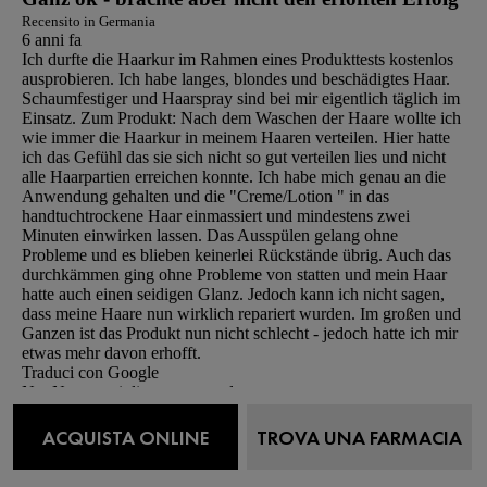
Recensito in Germania
6 anni fa
Ich durfte die Haarkur im Rahmen eines Produkttests kostenlos
ausprobieren. Ich habe langes, blondes und beschädigtes Haar.
Schaumfestiger und Haarspray sind bei mir eigentlich täglich im
Einsatz. Zum Produkt: Nach dem Waschen der Haare wollte ich
wie immer die Haarkur in meinem Haaren verteilen. Hier hatte
ich das Gefühl das sie sich nicht so gut verteilen lies und nicht
alle Haarpartien erreichen konnte. Ich habe mich genau an die
Anwendung gehalten und die "Creme/Lotion " in das
handtuchtrockene Haar einmassiert und mindestens zwei
Minuten einwirken lassen. Das Ausspülen gelang ohne
Probleme und es blieben keinerlei Rückstände übrig. Auch das
durchkämmen ging ohne Probleme von statten und mein Haar
hatte auch einen seidigen Glanz. Jedoch kann ich nicht sagen,
dass meine Haare nun wirklich repariert wurden. Im großen und
Ganzen ist das Produkt nun nicht schlecht - jedoch hatte ich mir
etwas mehr davon erhofft.
Traduci con Google
No, Non consiglio questo prodotto.
ACQUISTA ONLINE
TROVA UNA FARMACIA
Inizialmente pubblicata su vichy.de