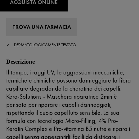
ACQUISTA ONLINE
,
valore
di
valutazione
medio.
TROVA UNA FARMACIA
Read
49
Reviews.
Stesso
DERMATOLOGICAMENTE TESTATO
link
alla
pagina.
Descrizione
Il tempo, i raggi UV, le aggressioni meccaniche,
termiche e chimiche possono danneggiare la fibra
capillare degradando la cheratina dei capelli.
Kera-Solutions - Maschera riparatrice 2min è
pensata per riparare i capelli danneggiati,
rispettando il cuoio capelluto sensibile. La sua
formula con tecnologia Micro-Filling, 4% Pro-
Keratin Complex e Pro-vitamina B5 nutre e ripara i
capelli senza appesantirli: facili da districare, i