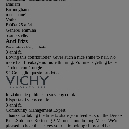
Mariam
Birmingham
recensione
1
Voti
0
Età
Da 25 a 34
Genere
Femmina
5 su 5 stelle.
Anti frizz
Recensito in Regno Unito
3 anni fa
Loving this conflditioner. Gives such a nice shine to hair. No
more hair breakage no more thinning. Volume is getting better
Traduci con Google
Sì, Consiglio questo prodotto.
Inizialmente pubblicata su vichy.co.uk
Risposta di vichy.co.uk:
3 anni fa
Community Management Expert
Thanks for taking the time to share your feedback on the Dercos
Kera-Solutions Restoring 2 Minute Conditioning Mask. We're
pleased to hear this leaves your hair looking shiny and has