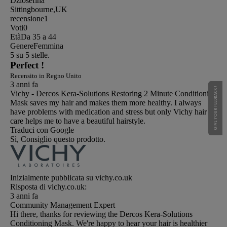
Dziosefina
Sittingbourne,UK
recensione
1
Voti
0
Età
Da 35 a 44
Genere
Femmina
5 su 5 stelle.
Perfect !
Recensito in Regno Unito
3 anni fa
GIVE YOUR FEEDBACK !
GIVE YOUR FEEDBACK !
Vichy - Dercos Kera-Solutions Restoring 2 Minute Conditioning
Mask saves my hair and makes them more healthy. I always
have problems with medication and stress but only Vichy hair
care helps me to have a beautiful hairstyle.
Traduci con Google
Sì, Consiglio questo prodotto.
Inizialmente pubblicata su vichy.co.uk
Risposta di vichy.co.uk:
3 anni fa
Community Management Expert
Hi there, thanks for reviewing the Dercos Kera-Solutions
Conditioning Mask. We're happy to hear your hair is healthier