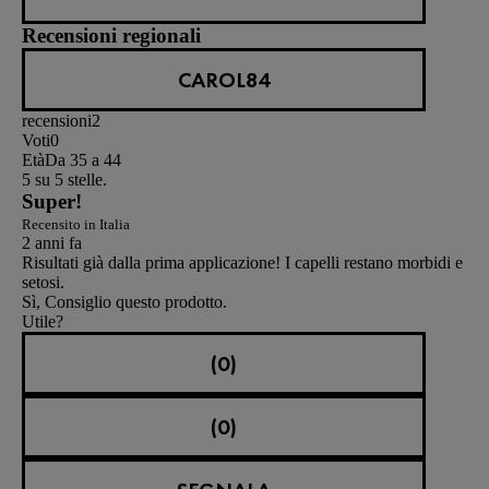
Recensioni regionali
CAROL84
recensioni
2
Voti
0
Età
Da 35 a 44
5 su 5 stelle.
Super!
Recensito in Italia
2 anni fa
Risultati già dalla prima applicazione! I capelli restano morbidi e
setosi.
Sì, Consiglio questo prodotto.
Utile?
(0)
(0)