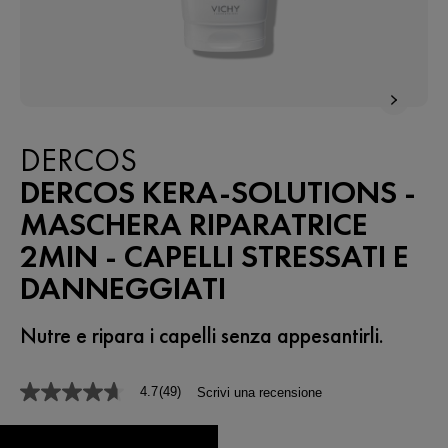
DERCOS
DERCOS KERA-SOLUTIONS -
MASCHERA RIPARATRICE
2MIN - CAPELLI STRESSATI E
DANNEGGIATI
Nutre e ripara i capelli senza appesantirli.
4.7
(49)
Scrivi una recensione
4.7
stelle
su
5