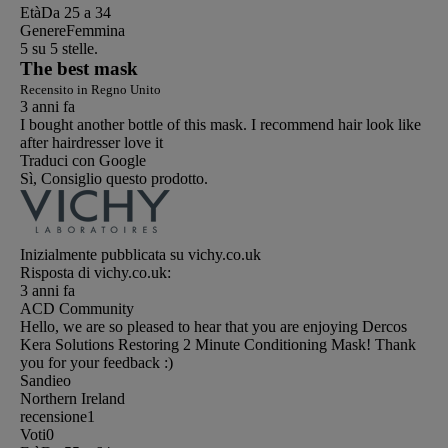
Età
Da 25 a 34
Genere
Femmina
5 su 5 stelle.
The best mask
Recensito in Regno Unito
3 anni fa
I bought another bottle of this mask. I recommend hair look like
after hairdresser love it
Traduci con Google
Sì, Consiglio questo prodotto.
Inizialmente pubblicata su vichy.co.uk
Risposta di vichy.co.uk:
3 anni fa
ACD Community
Hello, we are so pleased to hear that you are enjoying Dercos
Kera Solutions Restoring 2 Minute Conditioning Mask! Thank
you for your feedback :)
Sandieo
Northern Ireland
recensione
1
Voti
0