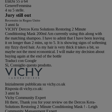
Età
Da 55 a 64
Genere
Femmina
4 su 5 stelle.
Jury still out
Recensito in Regno Unito
3 anni fa
VICHY Dercos Kera Solutions Restoring 2 Minute
Conditioning Mask 200ml Am currently using this along with
the matching shampoo. I have to admit that I have been leaving
it on longer than 2 mins, up to 5. It is showing signs of softening
my fizzy dyed hair. As my hair is very thick it takes a bit, so
maybe not the most economical. I will make my decision about
buying again at the end of the bottle
Traduci con Google
Sì, Consiglio questo prodotto.
Inizialmente pubblicata su vichy.co.uk
Risposta di vichy.co.uk:
3 anni fa
Vichy Community Expert
Hi there, Thank you for your review on the Dercos Kera-
Solutions Restoring 2 Minute Conditioning Mask ! - Leigh
Community Management Expert