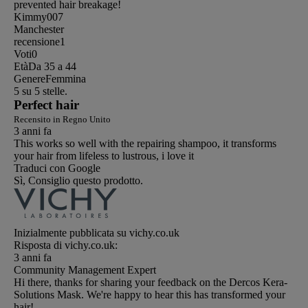
prevented hair breakage!
Kimmy007
Manchester
recensione
1
Voti
0
Età
Da 35 a 44
Genere
Femmina
5 su 5 stelle.
Perfect hair
Recensito in Regno Unito
3 anni fa
This works so well with the repairing shampoo, it transforms
your hair from lifeless to lustrous, i love it
Traduci con Google
Sì, Consiglio questo prodotto.
Inizialmente pubblicata su vichy.co.uk
Risposta di vichy.co.uk:
3 anni fa
Community Management Expert
Hi there, thanks for sharing your feedback on the Dercos Kera-
Solutions Mask. We're happy to hear this has transformed your
hair!