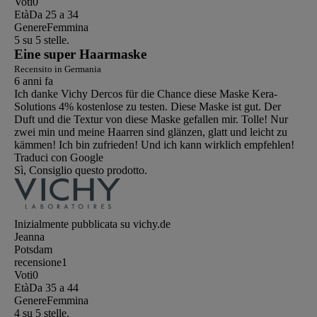
Voti
0
Età
Da 25 a 34
Genere
Femmina
5 su 5 stelle.
Eine super Haarmaske
Recensito in Germania
6 anni fa
Ich danke Vichy Dercos für die Chance diese Maske Kera-
Solutions 4% kostenlose zu testen. Diese Maske ist gut. Der
Duft und die Textur von diese Maske gefallen mir. Tolle! Nur
zwei min und meine Haarren sind glänzen, glatt und leicht zu
kämmen! Ich bin zufrieden! Und ich kann wirklich empfehlen!
Traduci con Google
Sì, Consiglio questo prodotto.
Inizialmente pubblicata su vichy.de
Jeanna
Potsdam
recensione
1
Voti
0
Età
Da 35 a 44
Genere
Femmina
4 su 5 stelle.