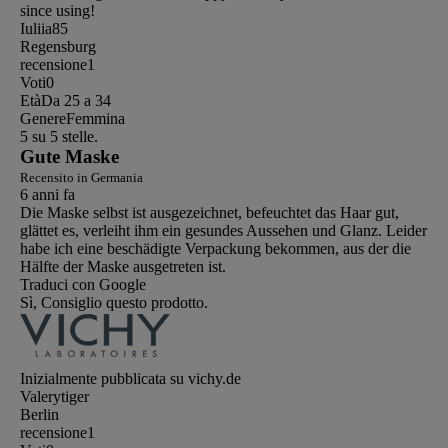
since using!
Iuliia85
Regensburg
recensione
1
Voti
0
Età
Da 25 a 34
Genere
Femmina
5 su 5 stelle.
Gute Maske
Recensito in Germania
6 anni fa
Die Maske selbst ist ausgezeichnet, befeuchtet das Haar gut,
glättet es, verleiht ihm ein gesundes Aussehen und Glanz. Leider
habe ich eine beschädigte Verpackung bekommen, aus der die
Hälfte der Maske ausgetreten ist.
Traduci con Google
Sì, Consiglio questo prodotto.
Inizialmente pubblicata su vichy.de
Valerytiger
Berlin
recensione
1