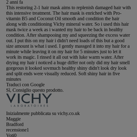
2 anni fa
This restoring 2-1 hair mask aims to replenish damaged hair with
this intensive treatment. The hair mask is enriched with Pro-
vitamin B5 and Coconut Oil smooth and condition the hair
along with conditioning Vichy mineral water. So i used this hair
mask twice a week as i wanted my hair to be back in healthy
condition. After shampooing my and squeezing the excess water
out. I put this on my hair i didn't need loads of this but a good
size amount is what i used. I gently massged it into my hair for a
minute while leaving it on my hair for 5 minutes just to let it
work its magic. I rinsed it all out with luke warm water. After
drying my hair i noticed a huge differ not only did my hair smell
gorgeous it looked sovmuch healthy shiny didn't look dry look
and split ends were visually reduced. Soft shiny hair in five
minutes
Traduci con Google
Sì, Consiglio questo prodotto.
Inizialmente pubblicata su vichy.co.uk
Maggie
Bradford
recensione
1
Voti
0