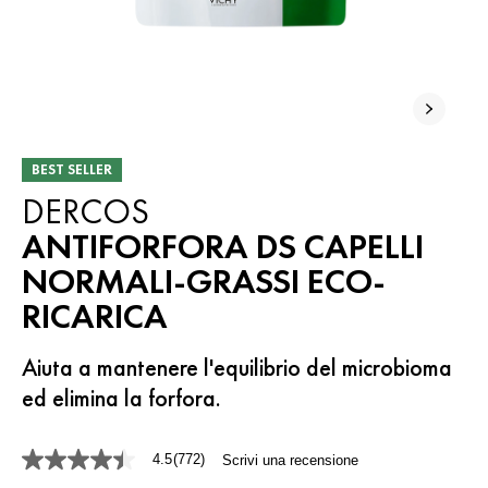
BEST SELLER
DERCOS
ANTIFORFORA DS CAPELLI
NORMALI-GRASSI ECO-
RICARICA
Aiuta a mantenere l'equilibrio del microbioma
ed elimina la forfora.
4.5
(772)
Scrivi una recensione
4.5
stelle