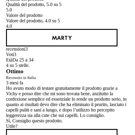
Qualità del prodotto, 5.0 su 5
5.0
Valore del prodotto
Valore del prodotto, 4.0 su 5
4.0
MARTY
recensioni
3
Voti
3
Età
Da 25 a 34
4 su 5 stelle.
Ottimo
Recensito in Italia
3 mesi fa
Ho avuto modo di testare gratuitamente il prodotto grazie a
Vichy e posso dire che mi sono trovata bene, anzitutto la
confezione semplice ed essenziale lo rende un prodotto serio, in
quanto ai risultati devo dire che ha eliminato il prurito, lasciato i
capelli puliti e sani a lungo, e dopo l’utilizzo ho percepito
leggerezza sia alla cute che sui capelli. Lo consiglio.
Sì, Consiglio questo prodotto.
Utile?