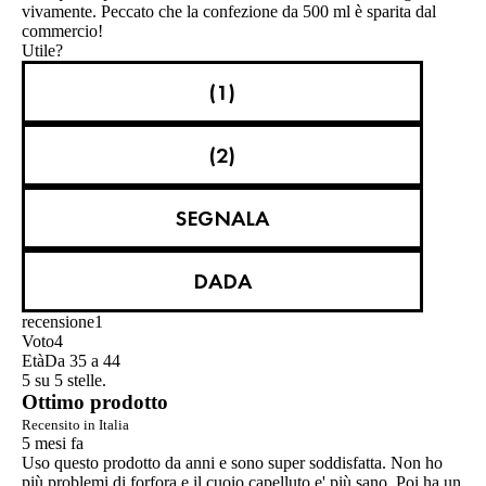
vivamente. Peccato che la confezione da 500 ml è sparita dal
commercio!
Utile?
(1)
(2)
SEGNALA
DADA
recensione
1
Voto
4
Età
Da 35 a 44
5 su 5 stelle.
Ottimo prodotto
Recensito in Italia
5 mesi fa
Uso questo prodotto da anni e sono super soddisfatta. Non ho
più problemi di forfora e il cuoio capelluto e' più sano. Poi ha un