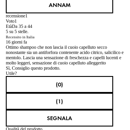
ANNAM
recensione
1
Voto
1
Età
Da 35 a 44
5 su 5 stelle.
Recensito in Italia
16 giorni fa
Ottimo shampoo che non lascia il cuoio capelluto secco
nonostante sia un antiforfora contenente acido citrico, salicilico e
mentolo. Lascia una sensazione di freschezza e capelli lucenti e
molto leggeri, sensazione di cuoio capelluto alleggerito
Sì, Consiglio questo prodotto.
Utile?
(0)
(1)
SEGNALA
Qualità del prodotto