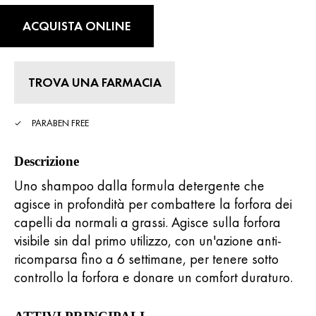
su
5
ACQUISTA ONLINE
,
valore
di
valutazione
medio.
TROVA UNA FARMACIA
Read
772
Reviews.
Stesso
PARABEN FREE
link
alla
pagina.
Descrizione
Uno shampoo dalla formula detergente che
agisce in profondità per combattere la forfora dei
capelli da normali a grassi. Agisce sulla forfora
visibile sin dal primo utilizzo, con un'azione anti-
ricomparsa fino a 6 settimane, per tenere sotto
controllo la forfora e donare un comfort duraturo.