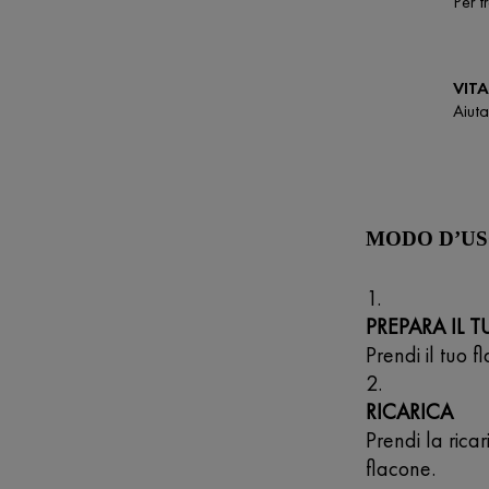
Per t
VIT
Aiuta
MODO D’U
PREPARA IL 
Prendi il tuo 
RICARICA
Prendi la rica
flacone.