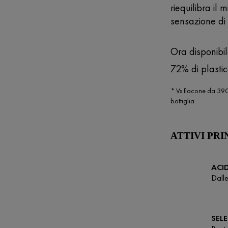
riequilibra il
sensazione di 
Ora disponibil
72% di plasti
* Vs flacone da 390m
bottiglia.
ATTIVI PRI
ACI
Dalle
SEL