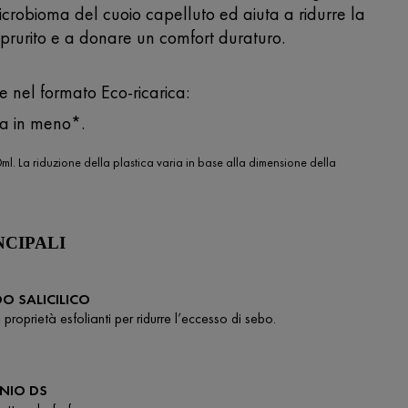
 microbioma del cuoio capelluto ed aiuta a ridurre la
prurito e a donare un comfort duraturo.
e nel formato Eco-ricarica:
ca in meno*.
l. La riduzione della plastica varia in base alla dimensione della
NCIPALI
DO SALICILICO
 proprietà esfolianti per ridurre l’eccesso di sebo.
ENIO DS