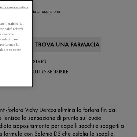
inua senza accettare
4.5
(616)
Scrivi una recensione
re il traffico sul
500 ml
zionalità relative
ezionare le
a selezionare i
A ONLINE
TROVA UNA FARMACIA
 preferenze in
 di più su come
GICAMENTE TESTATO
IL CUOIO CAPELLUTO SENSIBILE
i-forfora Vichy Dercos elimina la forfora fin dal
e lenisce la sensazione di prurito sul cuoio
diato appositamente per capelli secchi e soggetti a
a formula con Selenio DS che esfolia le scaglie,