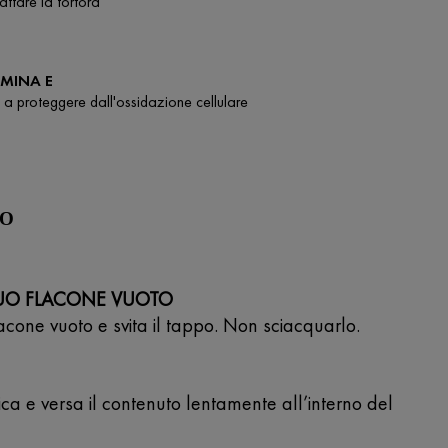
rattare la forfora
AMINA E
 a proteggere dall'ossidazione cellulare
SO
TUO FLACONE VUOTO
flacone vuoto e svita il tappo. Non sciacquarlo.
rica e versa il contenuto lentamente all’interno del