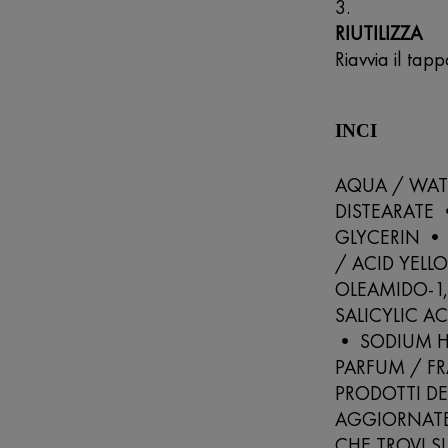
RIUTILIZZA
Riavvia il tap
INCI
AQUA / WAT
DISTEARATE
GLYCERIN •
/ ACID YELL
OLEAMIDO-1
SALICYLIC 
• SODIUM H
PARFUM / FR
PRODOTTI D
AGGIORNATE.
CHE TROVI S