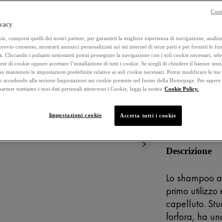
Cont
4.5
vacy
stelle
su
e, compresi quelli dei nostri partner, per garantirti la migliore esperienza di navigazione, analizza
Selected size 
5
 previo consenso, mostrarti annunci personalizzati sui siti internet di terze parti e per fornirti le fun
,
a. Cliccando i pulsanti sottostanti potrai proseguire la navigazione con i soli cookie necessari, sel
valore
rie di cookie oppure accettare l’installazione di tutti i cookie. Se scegli di chiudere il banner senz
di
ACQUIST
o mantenute le impostazioni predefinite relative ai soli cookie necessari. Potrai modificare le tue
valutazione
accedendo alla sezione Impostazioni sui cookie presente nel footer della Homepage. Per sapere
medio.
 partner trattiamo i tuoi dati personali attraverso i Cookie, leggi la nostra
Cookie Policy.
Read
DERMATOLO
616
Reviews.
ADATTO PER 
Stesso
Impostazioni cookie
Accetta tutti i cookie
link
alla
pagina.
Descrizione
Lo shampoo ant
primo utilizzo 
capelluto. Stu
forfora, ha un