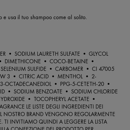
po e usa il tuo shampoo come al solito.
ER • SODIUM LAURETH SULFATE • GLYCOL
 • DIMETHICONE • COCO-BETAINE •
 SELENIUM SULFIDE • CARBOMER • CI 47005
OW 3 • CITRIC ACID • MENTHOL • 2-
,3-OCTADECANEDIOL • PPG-5-CETETH-20 •
ACID • SODIUM BENZOATE • SODIUM CHLORIDE
YDROXIDE • TOCOPHERYL ACETATE •
AGRANCE LE LISTE DEGLI INGREDIENTI DEI
EL NOSTRO BRAND VENGONO REGOLARMENTE
 TI INVITIAMO QUINDI A LEGGERE LA LISTA
ULLA CONFEZIONE DEL PRODOTTO PER