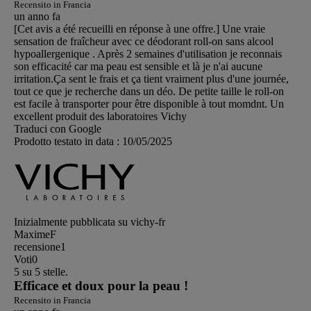
Recensito in Francia
un anno fa
[Cet avis a été recueilli en réponse à une offre.] Une vraie
sensation de fraîcheur avec ce déodorant roll-on sans alcool
hypoallergenique . Après 2 semaines d'utilisation je reconnais
son efficacité car ma peau est sensible et là je n'ai aucune
irritation.Ça sent le frais et ça tient vraiment plus d'une journée,
tout ce que je recherche dans un déo. De petite taille le roll-on
est facile à transporter pour être disponible à tout momdnt. Un
excellent produit des laboratoires Vichy
Traduci con Google
Prodotto testato in data :
10/05/2025
Inizialmente pubblicata su vichy-fr
MaximeF
recensione
1
Voti
0
5 su 5 stelle.
Efficace et doux pour la peau !
Recensito in Francia