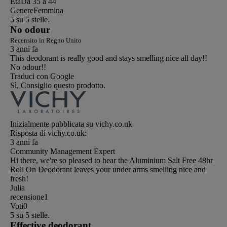
Età
Da 35 a 44
Genere
Femmina
5 su 5 stelle.
No odour
Recensito in Regno Unito
3 anni fa
This deodorant is really good and stays smelling nice all day!!
No odour!!
Traduci con Google
Sì, Consiglio questo prodotto.
Inizialmente pubblicata su vichy.co.uk
Risposta di vichy.co.uk:
3 anni fa
Community Management Expert
Hi there, we're so pleased to hear the Aluminium Salt Free 48hr
Roll On Deodorant leaves your under arms smelling nice and
fresh!
Julia
recensione
1
Voti
0
5 su 5 stelle.
Effective deodorant