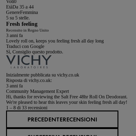
Voti
0
Età
Da 35 a 44
Genere
Femmina
5 su 5 stelle.
Fresh feeling
Recensito in Regno Unito
3 anni fa
Lovely roll on, keeps you feeling fresh all day long
Traduci con Google
Sì, Consiglio questo prodotto.
Inizialmente pubblicata su vichy.co.uk
Risposta di vichy.co.uk:
3 anni fa
Community Management Expert
Hi, thanks for reviewing the Salt Free 48hr Roll On Deodorant.
We're pleased to hear this leaves your skin feeling fresh all day!
1 – 8 di 33 recensioni
PRECEDENTERECENSIONI