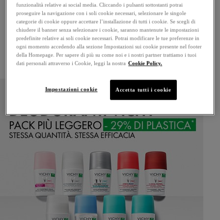
NON SONO NECESSARIE PRECAUZIONI
funzionalità relative ai social media. Cliccando i pulsanti sottostanti potrai
proseguire la navigazione con i soli cookie necessari, selezionare le singole
SPECIFICHE PER L'USO DI QUESTO PRODOTTO
categorie di cookie oppure accettare l’installazione di tutti i cookie. Se scegli di
IN CONDIZIONI NORMALI O
chiudere il banner senza selezionare i cookie, saranno mantenute le impostazioni
predefinite relative ai soli cookie necessari. Potrai modificare le tue preferenze in
RAGIONEVOLMENTE PREVEDIBILI DI UTILIZZO.
ogni momento accedendo alla sezione Impostazioni sui cookie presente nel footer
della Homepage. Per sapere di più su come noi e i nostri partner trattiamo i tuoi
dati personali attraverso i Cookie, leggi la nostra
Cookie Policy.
Impostazioni cookie
Accetta tutti i cookie