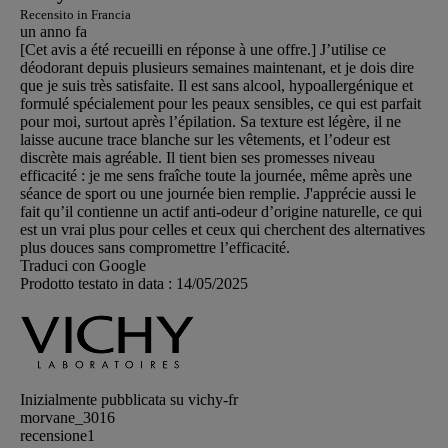
Recensito in Francia
un anno fa
[Cet avis a été recueilli en réponse à une offre.] J’utilise ce
déodorant depuis plusieurs semaines maintenant, et je dois dire
que je suis très satisfaite. Il est sans alcool, hypoallergénique et
formulé spécialement pour les peaux sensibles, ce qui est parfait
pour moi, surtout après l’épilation. Sa texture est légère, il ne
laisse aucune trace blanche sur les vêtements, et l’odeur est
discrète mais agréable. Il tient bien ses promesses niveau
efficacité : je me sens fraîche toute la journée, même après une
séance de sport ou une journée bien remplie. J'apprécie aussi le
fait qu’il contienne un actif anti-odeur d’origine naturelle, ce qui
est un vrai plus pour celles et ceux qui cherchent des alternatives
plus douces sans compromettre l’efficacité.
Traduci con Google
Prodotto testato in data :
14/05/2025
Inizialmente pubblicata su vichy-fr
morvane_3016
recensione
1