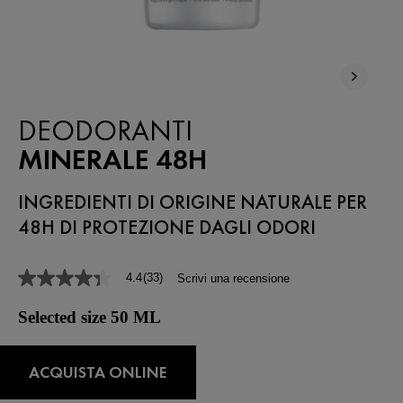
DEODORANTI
MINERALE 48H
INGREDIENTI DI ORIGINE NATURALE PER
48H DI PROTEZIONE DAGLI ODORI
4.4
(33)
Scrivi una recensione
4.4
stelle
su
Selected size 50 ML
5
,
valore
di
ACQUISTA ONLINE
valutazione
medio.