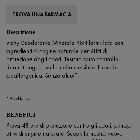
Read
33
Reviews.
TROVA UNA FARMACIA
Stesso
link
alla
Descrizione
pagina.
Vichy Deodorante Minerale 48H formulato con
ingredienti di origine naturale per 48H di
protezione dagli odori. Testato sotto controllo
dermatologico, sulla pelle sensibile. Formula
ipoallergenica. Senza alcol*.
* Alcol Etilico.
BENEFICI
Prova 48 ore di protezione contro gli odori; principi
attivi di origine naturale. Scopri la nostra nuova