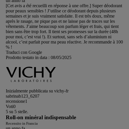
un anno fa
[Cet avis a été recueilli en réponse à une offre.] Super déodorant
pour peaux sensibles ! J’utilise ce déodorant depuis plusieurs
semaines et je suis vraiment satisfaite. Il est très doux, même
après le rasage, ne pique pas et ne laisse pas de traces sur les
vêtements. J’aime beaucoup son parfum léger et frais, qui tient
bien sans être trop fort. Il tient ses promesses sur la durée (48h
pour moi, c’est vrai !). Et surtout, sans sels d’aluminium ni
alcool, c’est parfait pour ma peau réactive. Je recommande à 100
% !
Traduci con Google
Prodotto testato in data :
08/05/2025
Inizialmente pubblicata su vichy-fr
sabrinab123_6207
recensione
1
Voti
0
5 su 5 stelle.
Roll-on minéral indispensable
Recensito in Francia
un anno fa