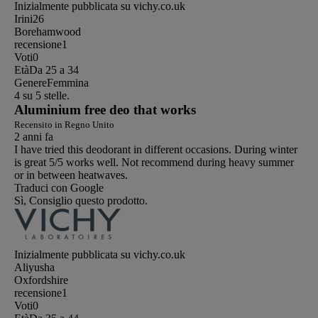
Inizialmente pubblicata su vichy.co.uk
Irini26
Borehamwood
recensione
1
Voti
0
Età
Da 25 a 34
Genere
Femmina
4 su 5 stelle.
Aluminium free deo that works
Recensito in Regno Unito
2 anni fa
I have tried this deodorant in different occasions. During winter
is great 5/5 works well. Not recommend during heavy summer
or in between heatwaves.
Traduci con Google
Sì, Consiglio questo prodotto.
Inizialmente pubblicata su vichy.co.uk
Aliyusha
Oxfordshire
recensione
1
Voti
0