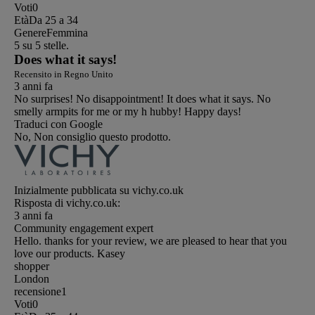
Voti
0
Età
Da 25 a 34
Genere
Femmina
5 su 5 stelle.
Does what it says!
Recensito in Regno Unito
3 anni fa
No surprises! No disappointment! It does what it says. No
smelly armpits for me or my h hubby! Happy days!
Traduci con Google
No, Non consiglio questo prodotto.
Inizialmente pubblicata su vichy.co.uk
Risposta di vichy.co.uk:
3 anni fa
Community engagement expert
Hello. thanks for your review, we are pleased to hear that you
love our products. Kasey
shopper
London
recensione
1
Voti
0