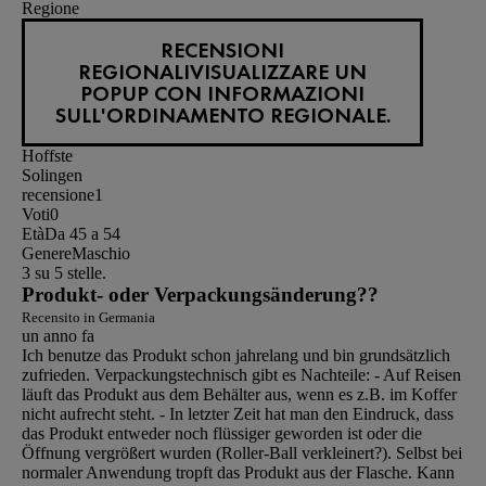
Regione
RECENSIONI
REGIONALI
VISUALIZZARE UN
POPUP CON INFORMAZIONI
SULL'ORDINAMENTO REGIONALE.
Hoffste
Solingen
recensione
1
Voti
0
Età
Da 45 a 54
Genere
Maschio
3 su 5 stelle.
Produkt- oder Verpackungsänderung??
Recensito in Germania
un anno fa
Ich benutze das Produkt schon jahrelang und bin grundsätzlich
zufrieden. Verpackungstechnisch gibt es Nachteile: - Auf Reisen
läuft das Produkt aus dem Behälter aus, wenn es z.B. im Koffer
nicht aufrecht steht. - In letzter Zeit hat man den Eindruck, dass
das Produkt entweder noch flüssiger geworden ist oder die
Öffnung vergrößert wurden (Roller-Ball verkleinert?). Selbst bei
normaler Anwendung tropft das Produkt aus der Flasche. Kann