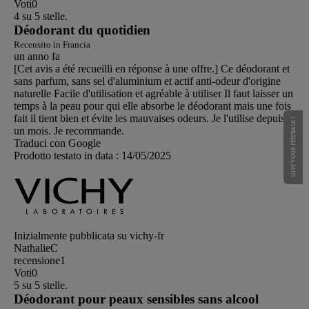
Voti
0
4 su 5 stelle.
Déodorant du quotidien
Recensito in Francia
un anno fa
[Cet avis a été recueilli en réponse à une offre.] Ce déodorant et
sans parfum, sans sel d'aluminium et actif anti-odeur d'origine
naturelle Facile d'utilisation et agréable à utiliser Il faut laisser un
temps à la peau pour qui elle absorbe le déodorant mais une fois
fait il tient bien et évite les mauvaises odeurs. Je l'utilise depuis
GIVE YOUR FEEDBACK !
un mois. Je recommande.
Traduci con Google
Prodotto testato in data :
14/05/2025
Inizialmente pubblicata su vichy-fr
NathalieC
recensione
1
Voti
0
5 su 5 stelle.
Déodorant pour peaux sensibles sans alcool