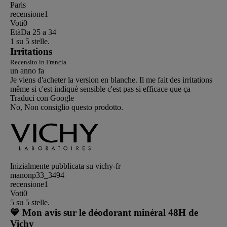
Paris
recensione
1
Voti
0
Età
Da 25 a 34
1 su 5 stelle.
Irritations
Recensito in Francia
un anno fa
Je viens d'acheter la version en blanche. Il me fait des irritations
même si c'est indiqué sensible c'est pas si efficace que ça
Traduci con Google
No, Non consiglio questo prodotto.
Inizialmente pubblicata su vichy-fr
manonp33_3494
recensione
1
Voti
0
5 su 5 stelle.
💙 Mon avis sur le déodorant minéral 48H de
Vichy