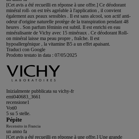
[Cet avis a été recueilli en réponse à une offre.] Ce déodorant
minéral roll- on est très agréable à l'application , il convient
également aux peaux sensibles . Il est sans alcool, son actif anti-
odeur d'origine naturelle protège de la transpiration pendant 48
heures . Son parfum féminin est subtil. Il est enrichi en eau
minéralisante de Vichy avec 15 minéraux . Ce déodorant Roll-
on minéral laisse ma peau propre , fraîche. Il est
hypoallergénique , la vitamine B5 a un effet apaisant.
Traduci con Google
Prodotto testato in data :
07/05/2025
Inizialmente pubblicata su vichy-fr
emi040683_3661
recensione
1
Voti
0
5 su 5 stelle.
Pépite
Recensito in Francia
un anno fa
[Cet avis a été recueilli en réponse à une offre.] Une grande