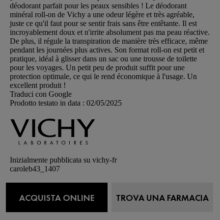
déodorant parfait pour les peaux sensibles ! Le déodorant
minéral roll-on de Vichy a une odeur légère et très agréable,
juste ce qu'il faut pour se sentir frais sans être entêtante. Il est
incroyablement doux et n'irrite absolument pas ma peau réactive.
De plus, il régule la transpiration de manière très efficace, même
pendant les journées plus actives. Son format roll-on est petit et
pratique, idéal à glisser dans un sac ou une trousse de toilette
pour les voyages. Un petit peu de produit suffit pour une
protection optimale, ce qui le rend économique à l'usage. Un
excellent produit !
Traduci con Google
Prodotto testato in data :
02/05/2025
Inizialmente pubblicata su vichy-fr
caroleb43_1407
recensione
1
Voti
0
5 su 5 stelle.
ACQUISTA ONLINE
TROVA UNA FARMACIA
Odeur de frais
Recensito in Francia