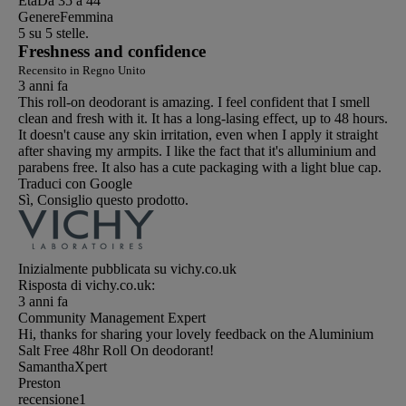
Età
Da 35 a 44
Genere
Femmina
5 su 5 stelle.
Freshness and confidence
Recensito in Regno Unito
3 anni fa
This roll-on deodorant is amazing. I feel confident that I smell
clean and fresh with it. It has a long-lasing effect, up to 48 hours.
It doesn't cause any skin irritation, even when I apply it straight
after shaving my armpits. I like the fact that it's alluminium and
parabens free. It also has a cute packaging with a light blue cap.
Traduci con Google
Sì, Consiglio questo prodotto.
Inizialmente pubblicata su vichy.co.uk
Risposta di vichy.co.uk:
3 anni fa
Community Management Expert
Hi, thanks for sharing your lovely feedback on the Aluminium
Salt Free 48hr Roll On deodorant!
SamanthaXpert
Preston
recensione
1