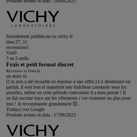
Prodotto testato in data :
18/06/2025
Inizialmente pubblicata su vichy-fr
danc37_11
recensione
1
Voti
0
5 su 5 stelle.
Frais et petit format discret
Recensito in Francia
un anno fa
[Cet avis a été recueilli en réponse à une offre.] Ce déodorant est
parfait, il sent bon et maintient une fraîcheur constante sous les
aisselles, même en cette période caniculaire il a tenu parole ! Il
ne fait aucune trace sur les vêtements c’est vraiment un plus pour
moi ! Je recommande grandement 😊.
Traduci con Google
Prodotto testato in data :
17/06/2025