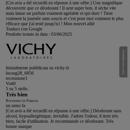
[Cet avis a été recueilli en réponse à une offre.] Une magnifique
découverte que ce déodorant ! Il sent super bon, il sèche vite
mais laisse un parfum vraiment agréable et qui dure ! Tient
vraiment la journée sans soucis et c'est pour moi vraiment le plus
efficace que j'ai testé jusqu'ici ! Mon nouvel allié
Traduci con Google
Prodotto testato in data :
03/06/2025
GIVE YOUR FEEDBACK !
Inizialmente pubblicata su vichy-fr
lucasg28_6856
recensione
1
Voti
0
5 su 5 stelle.
Très bien
Recensito in Francia
un anno fa
[Cet avis a été recueilli en réponse à une offre.] Déodorant sans
alcool, hypoallergénique, invisible. J'adore l'odeur, il tient très
bien, facile d'utilisation. Je recommande ce déodorant. Très
bonne marque