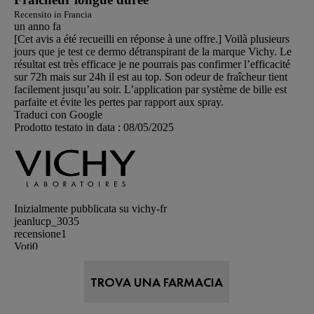
Recensito in Francia
un anno fa
[Cet avis a été recueilli en réponse à une offre.] Voilà plusieurs
jours que je test ce dermo détranspirant de la marque Vichy. Le
résultat est très efficace je ne pourrais pas confirmer l’efficacité
sur 72h mais sur 24h il est au top. Son odeur de fraîcheur tient
facilement jusqu’au soir. L’application par système de bille est
parfaite et évite les pertes par rapport aux spray.
Traduci con Google
Prodotto testato in data :
08/05/2025
Inizialmente pubblicata su vichy-fr
jeanlucp_3035
recensione
1
Voti
0
5 su 5 stelle.
Très bon déodorant
TROVA UNA FARMACIA
Recensito in Francia
un anno fa
[Cet avis a été recueilli en réponse à une offre.] Merci influenster