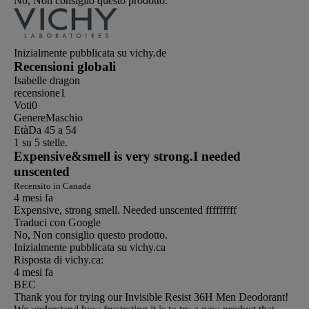
No, Non consiglio questo prodotto.
Inizialmente pubblicata su vichy.de
Recensioni globali
Isabelle dragon
recensione
1
Voti
0
Genere
Maschio
Età
Da 45 a 54
1 su 5 stelle.
Expensive&smell is very strong.I needed
unscented
Recensito in Canada
4 mesi fa
Expensive, strong smell. Needed unscented fffffffff
Traduci con Google
No, Non consiglio questo prodotto.
Inizialmente pubblicata su vichy.ca
Risposta di vichy.ca:
4 mesi fa
BEC
Thank you for trying our Invisible Resist 36H Men Deodorant!