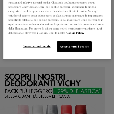
UTILIZZO PERSONALE.
funzionalità relative ai social media. Cliccando i pulsanti sottostanti potrai
proseguire la navigazione con i soli cookie necessari, selezionare le singole
categorie di cookie oppure accettare l’installazione di tutti i cookie. Se scegli di
PRECAUZIONI D'USO
chiudere il banner senza selezionare i cookie, saranno mantenute le impostazioni
predefinite relative ai soli cookie necessari. Potrai modificare le tue preferenze in
ogni momento accedendo alla sezione Impostazioni sui cookie presente nel footer
NON SONO NECESSARIE PRECAUZIONI
della Homepage. Per sapere di più su come noi e i nostri partner trattiamo i tuoi
dati personali attraverso i Cookie, leggi la nostra
Cookie Policy.
SPECIFICHE PER L'USO DI QUESTO PRODOTTO
IN CONDIZIONI NORMALI O
Impostazioni cookie
Accetta tutti i cookie
RAGIONEVOLMENTE PREVEDIBILI DI UTILIZZO.