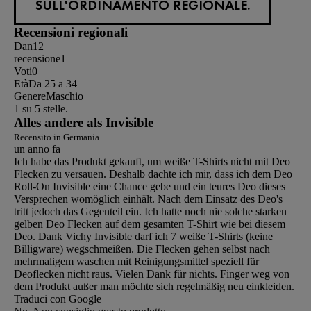
SULL'ORDINAMENTO REGIONALE.
Recensioni regionali
Dan12
recensione
1
Voti
0
Età
Da 25 a 34
Genere
Maschio
1 su 5 stelle.
Alles andere als Invisible
Recensito in Germania
un anno fa
Ich habe das Produkt gekauft, um weiße T-Shirts nicht mit Deo
Flecken zu versauen. Deshalb dachte ich mir, dass ich dem Deo
Roll-On Invisible eine Chance gebe und ein teures Deo dieses
Versprechen womöglich einhält. Nach dem Einsatz des Deo's
tritt jedoch das Gegenteil ein. Ich hatte noch nie solche starken
gelben Deo Flecken auf dem gesamten T-Shirt wie bei diesem
Deo. Dank Vichy Invisible darf ich 7 weiße T-Shirts (keine
Billigware) wegschmeißen. Die Flecken gehen selbst nach
mehrmaligem waschen mit Reinigungsmittel speziell für
Deoflecken nicht raus. Vielen Dank für nichts. Finger weg von
dem Produkt außer man möchte sich regelmäßig neu einkleiden.
Traduci con Google