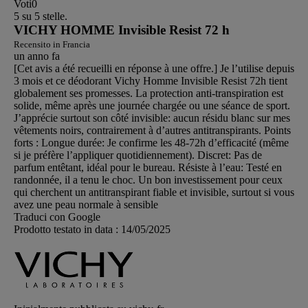
Voti
0
5 su 5 stelle.
VICHY HOMME Invisible Resist 72 h
Recensito in Francia
un anno fa
[Cet avis a été recueilli en réponse à une offre.] Je l’utilise depuis
3 mois et ce déodorant Vichy Homme Invisible Resist 72h tient
globalement ses promesses. La protection anti-transpiration est
solide, même après une journée chargée ou une séance de sport.
J’apprécie surtout son côté invisible: aucun résidu blanc sur mes
vêtements noirs, contrairement à d’autres antitranspirants. Points
forts : Longue durée: Je confirme les 48-72h d’efficacité (même
si je préfère l’appliquer quotidiennement). Discret: Pas de
parfum entêtant, idéal pour le bureau. Résiste à l’eau: Testé en
randonnée, il a tenu le choc. Un bon investissement pour ceux
qui cherchent un antitranspirant fiable et invisible, surtout si vous
avez une peau normale à sensible
Traduci con Google
Prodotto testato in data :
14/05/2025