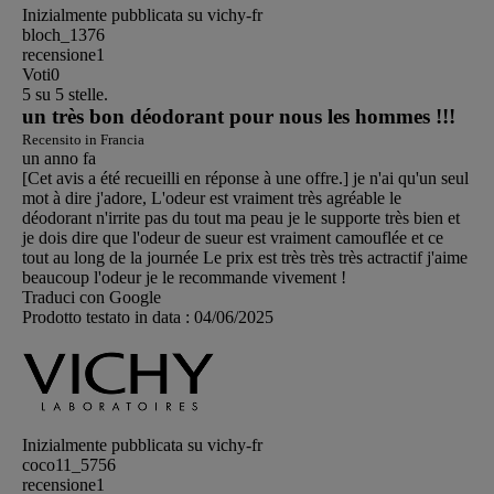
Inizialmente pubblicata su vichy-fr
bloch_1376
recensione
1
Voti
0
5 su 5 stelle.
un très bon déodorant pour nous les hommes !!!
Recensito in Francia
un anno fa
[Cet avis a été recueilli en réponse à une offre.] je n'ai qu'un seul
mot à dire j'adore, L'odeur est vraiment très agréable le
déodorant n'irrite pas du tout ma peau je le supporte très bien et
je dois dire que l'odeur de sueur est vraiment camouflée et ce
tout au long de la journée Le prix est très très très actractif j'aime
beaucoup l'odeur je le recommande vivement !
Traduci con Google
Prodotto testato in data :
04/06/2025
Inizialmente pubblicata su vichy-fr
coco11_5756
recensione
1