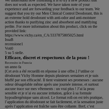
We understand how frustrating it is to try a new product that
does not work as expected. We have taken note of your
experience and are forwarding your feedback to our team. We
suggest that you try our Men Clinical Control Deodorant, this is
an extreme hold deodorant with anti-odor and anti-moisture
action thanks to purifying zinc and absorbent and mattifying
perlite. For more information about this product, click on the
provided link:
https://www.vichy.ca/en_CA/3337875805025.html
IssaB
recensione
1
Voti
0
5 su 5 stelle.
Efficace, discret et respectueux de la peau !
Recensito in Francia
un anno fa
[Cet avis a été recueilli en réponse à une offre.] J’utilise ce
déodorant Vichy Homme depuis plusieurs semaines et je suis
bluffé par son efficacité. Il tient vraiment ses promesses : aucune
odeur désagréable même après une journée intense, et surtout
aucune trace sur mes vêtements : un vrai plus ! J’ai la peau
sensible et je n’ai eu aucune irritation, grâce à sa formule
hypoallergénique sans alcool. Le format roll-on est très pratique,
l’application du déodorant se fait facilement, et la sensation juste
après l’application est fraîche sans être collante. Bref, c’est