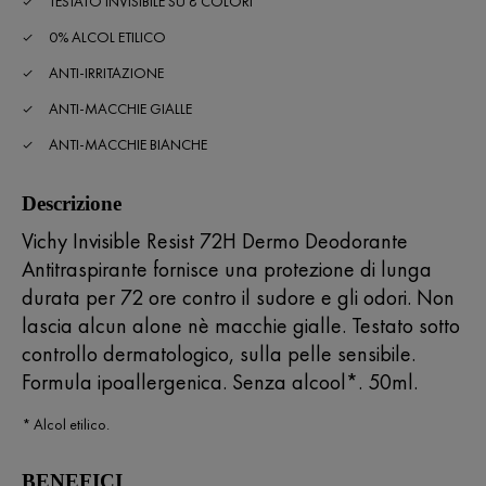
TESTATO INVISIBILE SU 8 COLORI
medio.
Read
0% ALCOL ETILICO
26
Reviews.
ANTI-IRRITAZIONE
Stesso
link
ANTI-MACCHIE GIALLE
alla
pagina.
ANTI-MACCHIE BIANCHE
Descrizione
Vichy Invisible Resist 72H Dermo Deodorante
Antitraspirante fornisce una protezione di lunga
durata per 72 ore contro il sudore e gli odori. Non
lascia alcun alone nè macchie gialle. Testato sotto
controllo dermatologico, sulla pelle sensibile.
Formula ipoallergenica. Senza alcool*. 50ml.
* Alcol etilico.
BENEFICI