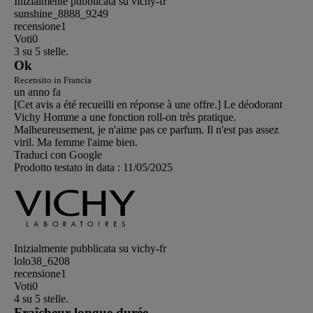
Inizialmente pubblicata su vichy-fr
sunshine_8888_9249
recensione
1
Voti
0
3 su 5 stelle.
Ok
Recensito in Francia
un anno fa
[Cet avis a été recueilli en réponse à une offre.] Le déodorant
Vichy Homme a une fonction roll-on très pratique.
Malheureusement, je n'aime pas ce parfum. Il n'est pas assez
viril. Ma femme l'aime bien.
Traduci con Google
Prodotto testato in data :
11/05/2025
Inizialmente pubblicata su vichy-fr
lolo38_6208
recensione
1
Voti
0
4 su 5 stelle.
Fraîcheur longue durée