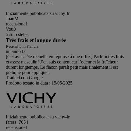
Inizialmente pubblicata su vichy-fr
JoanM
recensione
1
Voti
0
5 su 5 stelle.
Très frais et longue durée
Recensito in Francia
un anno fa
[Cet avis a été recueilli en réponse à une offre.] Parfum très frais
et assez masculin! J’en suis content car l’odeur et la fraîcheur
durent longtemps. Le flacon paraît petit mais finalement il est
pratique pour appliquer.
Traduci con Google
Prodotto testato in data :
15/05/2025
Inizialmente pubblicata su vichy-fr
faress_7054
recensione
1