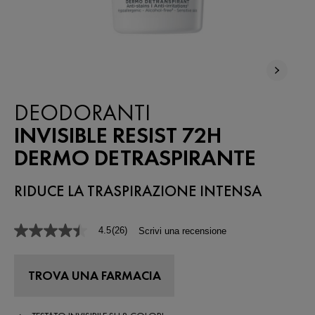
DEODORANTI
INVISIBLE RESIST 72H
DERMO DETRASPIRANTE
RIDUCE LA TRASPIRAZIONE INTENSA
4.5
(26)
Scrivi una recensione
4.5
stelle
su
5
TROVA UNA FARMACIA
,
valore
di
valutazione