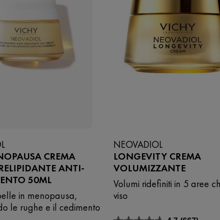
L
NEOVADIOL
NOPAUSA CREMA
LONGEVITY CREMA
ELIPIDANTE ANTI-
VOLUMIZZANTE
MENTO 50ML
Volumi ridefiniti in 5 aree c
 pelle in menopausa,
viso
do le rughe e il cedimento
.