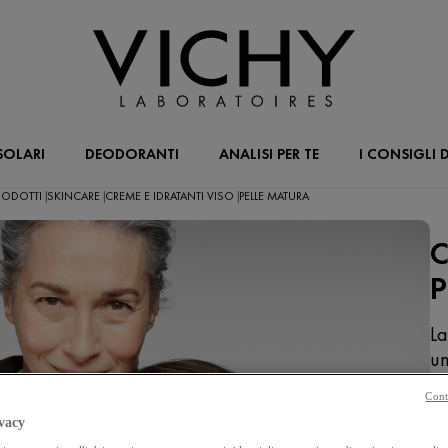
SOLARI
DEODORANTI
ANALISI PER TE
I CONSIGLI D
 PRODOTTI
SKINCARE
CREME E IDRATANTI VISO
PELLE MATURA
|
|
|
C
P
La
un
qu
Cont
co
vacy
um