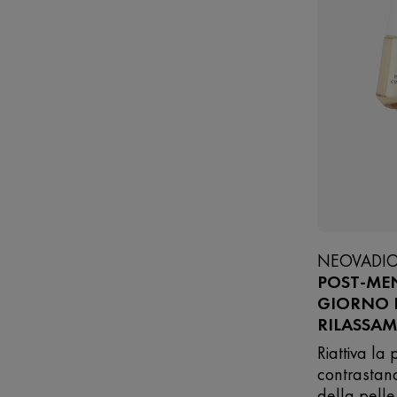
NEOVADIO
POST-ME
GIORNO R
RILASSA
Riattiva la
contrastan
della pelle