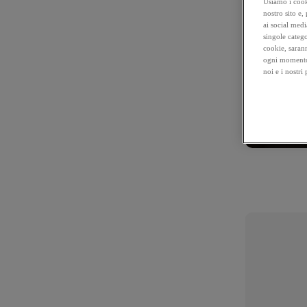
Usiamo i cooki
nostro sito e,
ai social medi
singole catego
cookie, sarann
ogni momento 
noi e i nostri