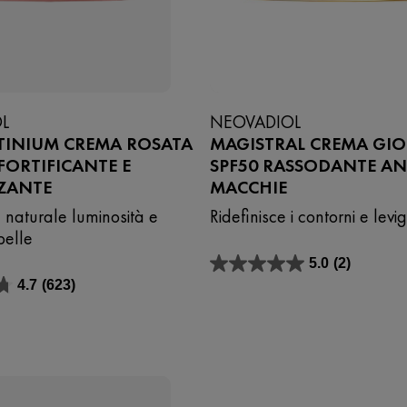
L
NEOVADIOL
TINIUM CREMA ROSATA
MAGISTRAL CREMA GI
ORTIFICANTE E
SPF50 RASSODANTE AN
ZZANTE
MACCHIE
la naturale luminosità e
Ridefinisce i contorni e lev
 pelle
5.0
(2)
5.0
4.7
(623)
su
5
stelle.
2
recensioni