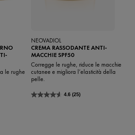
NEOVADIOL
ORNO
CREMA RASSODANTE ANTI-
TI-
MACCHIE SPF50
Corregge le rughe, riduce le macchie
iga le rughe
cutanee e migliora l’elasticità della
pelle.
4.6
(25)
4.6
su
5
stelle.
25
recensioni