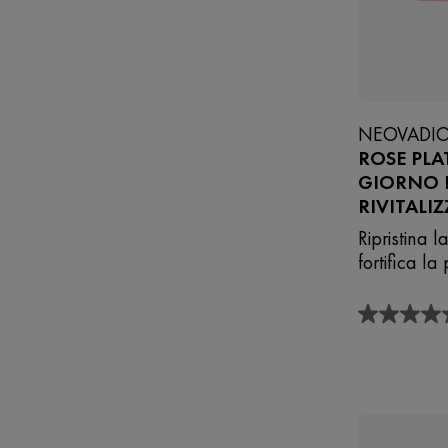
NEOVADIO
ROSE PLA
GIORNO F
RIVITALI
Ripristina 
fortifica la
4.7
su
5
stelle.
623
recensioni