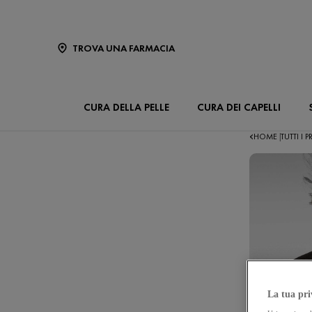
TROVA UNA FARMACIA
CURA DELLA PELLE
CURA DEI CAPELLI
HOME
TUTTI I
|
La tua pri