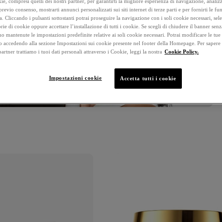
e, compresi quelli dei nostri partner, per garantirti la migliore esperienza di navigazione, analizza
cu
 previo consenso, mostrarti annunci personalizzati sui siti internet di terze parti e per fornirti le fun
Ne
a. Cliccando i pulsanti sottostanti potrai proseguire la navigazione con i soli cookie necessari, sel
rie di cookie oppure accettare l’installazione di tutti i cookie. Se scegli di chiudere il banner senz
pe
o mantenute le impostazioni predefinite relative ai soli cookie necessari. Potrai modificare le tue
va
accedendo alla sezione Impostazioni sui cookie presente nel footer della Homepage. Per sapere
 partner trattiamo i tuoi dati personali attraverso i Cookie, leggi la nostra
Cookie Policy.
Impostazioni cookie
Accetta tutti i cookie