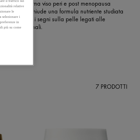
re il traffico sul
taneo. La crema viso peri e post menopausa
zionalità relative
ovadiol racchiude una formula nutriente studiata
ezionare le
a selezionare i
r combattere i segni sulla pelle legati alle
 preferenze in
riazioni ormonali.
 di più su come
7 PRODOTTI