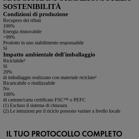
SOSTENIBILITÀ
Condizioni di produzione
Recupero dei rifiuti
100%
Energia rinnovabile
>99%
Prodotto in uno stabilimento responsabile
Sì
Impatto ambientale dell'imballaggio
Riciclabile¹
Sì
20%
di imballaggio realizzato con materiale riciclato²
Ricaricabile o riutilizzabile
No
100%
di cartone/carta certificato FSC™ o PEFC
Footnotes
(1) Escluso il sistema di chiusura
(2) Le istruzioni per il riciclo possono variare a livello locale
IL TUO PROTOCOLLO COMPLETO