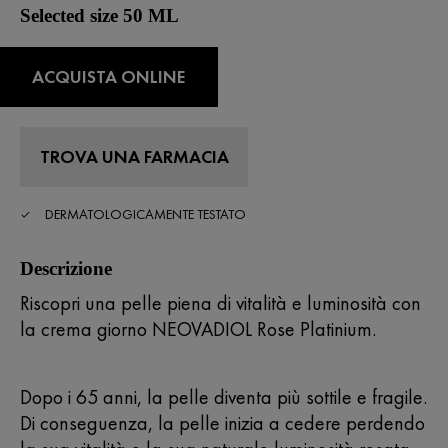
su
Selected size 50 ML
5
,
valore
di
ACQUISTA ONLINE
valutazione
medio.
Read
623
Reviews.
TROVA UNA FARMACIA
Stesso
link
alla
DERMATOLOGICAMENTE TESTATO
pagina.
Descrizione
Riscopri una pelle piena di vitalità e luminosità con
la crema giorno NEOVADIOL Rose Platinium.
Dopo i 65 anni, la pelle diventa più sottile e fragile.
Di conseguenza, la pelle inizia a cedere perdendo