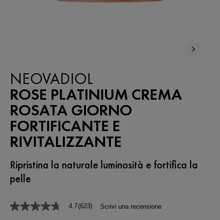
NEOVADIOL
ROSE PLATINIUM CREMA
ROSATA GIORNO
FORTIFICANTE E
RIVITALIZZANTE
Ripristina la naturale luminosità e fortifica la
pelle
4.7
(623)
Scrivi una recensione
4.7
stelle