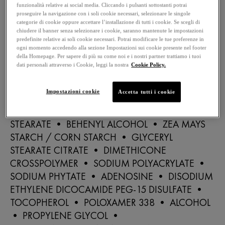
funzionalità relative ai social media. Cliccando i pulsanti sottostanti potrai
INCI
proseguire la navigazione con i soli cookie necessari, selezionare le singole
categorie di cookie oppure accettare l’installazione di tutti i cookie. Se scegli di
AQUA / WATER / EAU • GLYCERIN •
chiudere il banner senza selezionare i cookie, saranno mantenute le impostazioni
predefinite relative ai soli cookie necessari. Potrai modificare le tue preferenze in
DIMETHICONE • BUTYROSPERMUM PARKII
ogni momento accedendo alla sezione Impostazioni sui cookie presente nel footer
BUTTER / SHEA BUTTER • ORYZA SATIVA BRAN
della Homepage. Per sapere di più su come noi e i nostri partner trattiamo i tuoi
dati personali attraverso i Cookie, leggi la nostra
Cookie Policy.
OIL / RICE BRAN OIL • NIACINAMIDE •
CETEARYL ALCOHOL • CETEARYL
Impostazioni cookie
Accetta tutti i cookie
ISONONANOATE • CARTHAMUS TINCTORIUS
SEED OIL / SAFFLOWER SEED OIL • GLYCERYL
STEARATE • BEHENYL ALCOHOL • ZEA MAYS
STARCH / CORN STARCH • GLYCERYL
STEARATE CITRATE • DIMETHICONE
CROSSPOLYMER • SODIUM POLYACRYLATE •
SODIUM PHYTATE • ADENOSINE • DISODIUM
ETHYLENE DICOCAMIDE PEG-15 DISULFATE •
TOCOPHEROL • POLOXAMER 338 • ALCOHOL
• PROPYLENE GLYCOL •