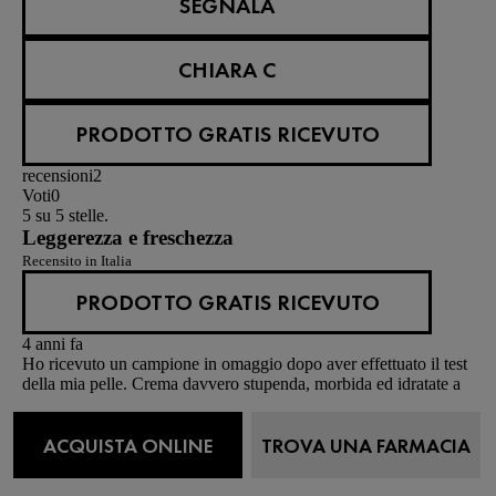
SEGNALA
CHIARA C
PRODOTTO GRATIS RICEVUTO
recensioni
2
Voti
0
5 su 5 stelle.
Leggerezza e freschezza
Recensito in Italia
PRODOTTO GRATIS RICEVUTO
4 anni fa
Ho ricevuto un campione in omaggio dopo aver effettuato il test
della mia pelle. Crema davvero stupenda, morbida ed idratate a
lungo, lascia la pelle fresca e con un piacevole e delicato
profumo. Abbinando questa crema al booster mineral 98 ho
ACQUISTA ONLINE
TROVA UNA FARMACIA
notato un cambio ed una riduzione delle imperfezioni sul mio
viso in 4 giorni. Un rapido rigenerarsi! Ovviamente consiglio
#PRODOTTORICEVUTOINOMAGGIO