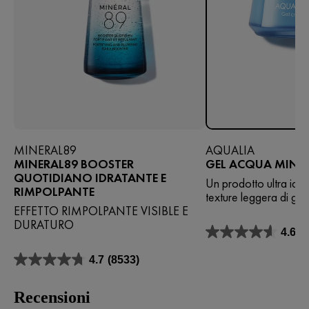
MINERAL89
AQUALIA
MINERAL89 BOOSTER
GEL ACQUA MINE
QUOTIDIANO IDRATANTE E
Un prodotto ultra idr
RIMPOLPANTE
texture leggera di gel
EFFETTO RIMPOLPANTE VISIBLE E
DURATURO
4.6
(
4.6
su
4.7
(8533)
5
4.7
stelle.
su
244
5
Recensioni
recensioni
stelle.