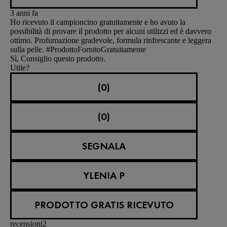
3 anni fa
Ho ricevuto il campioncino gratuitamente e ho avuto la
possibilità di provare il prodotto per alcuni utilizzi ed è davvero
ottimo. Profumazione gradevole, formula rinfrescante e leggera
sulla pelle. #ProdottoFornitoGratuitamente
Sì, Consiglio questo prodotto.
Utile?
(0)
(0)
SEGNALA
YLENIA P
PRODOTTO GRATIS RICEVUTO
recensioni
2