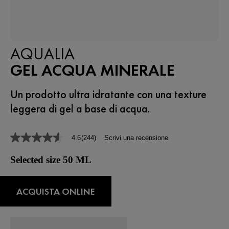
AQUALIA
GEL ACQUA MINERALE
Un prodotto ultra idratante con una texture
leggera di gel a base di acqua.
4.6
(244)
Scrivi una recensione
4.6
stelle
su
Selected size 50 ML
5
,
valore
di
ACQUISTA ONLINE
valutazione
medio.
Read
244