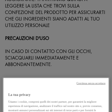
LEGGERE LA LISTA CHE TROVI SULLA
CONFEZIONE DEL PRODOTTO PER ASSICURARTI
CHE GLI INGREDIENTI SIANO ADATTI AL TUO
UTILIZZO PERSONALE
PRECAUZIONI D'USO
IN CASO DI CONTATTO CON GLI OCCHI,
SCIACQUARLI IMMEDIATAMENTE E
ABBONDANTEMENTE.
COME UTILIZZARE ?
Continua senza accettare
La tua privacy
Usiamo i cookie, compresi quelli dei nostri partner, per garantirti la migliore
esperienza di navigazione, analizzare il traffico sul nostro sito e, previo consenso,
mostrarti annunci personalizzati sui siti internet di terze parti e per fornirti le