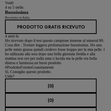
Voti
0
4 su 5 stelle.
Buonissima
Recensito in Italia
PRODOTTO GRATIS RICEVUTO
4 anni fa
Ho ricevuto dopo il test questo campione insieme al mineral 89.
Cosa dire . Texture leggera profumazione buonissima. Ho una
pelle misto grassa quindi credevo fosse troppo per la mia pelle. l
ho utilizzata alla sera dopo una bella giornata fredda e alla
mattina non ero per nulla unta o lucida ma la pelle era bella
distesa e luminosa.un buon prodotto
#ProdottoFornitoGratuitamente
Sì, Consiglio questo prodotto.
Utile?
(0)
(0)