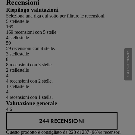
Recensioni
Riepilogo valutazioni
Seleziona una riga qui sotto per filtrare le recensioni.
5 stelle
stelle
169
169 recensioni con 5 stelle.
4 stelle
stelle
59
59 recensioni con 4 stelle.
GIVE YOUR FEEDBACK !
GIVE YOUR FEEDBACK !
3 stelle
stelle
8
8 recensioni con 3 stelle.
2 stelle
stelle
4
4 recensioni con 2 stelle.
1 stella
stelle
4
4 recensioni con 1 stella.
Valutazione generale
4.6
244 RECENSIONI
Questo prodotto è consigliato da 228 di 237 (96%) recensori