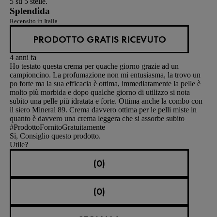
5 su 5 stelle.
Splendida
Recensito in Italia
PRODOTTO GRATIS RICEVUTO
4 anni fa
Ho testato questa crema per quache giorno grazie ad un
campioncino. La profumazione non mi entusiasma, la trovo un
po forte ma la sua efficacia è ottima, immediatamente la pelle è
molto più morbida e dopo qualche giorno di utilizzo si nota
subito una pelle più idratata e forte. Ottima anche la combo con
il siero Mineral 89. Crema davvero ottima per le pelli miste in
quanto è davvero una crema leggera che si assorbe subito
#ProdottoFornitoGratuitamente
Sì, Consiglio questo prodotto.
Utile?
(0)
(0)