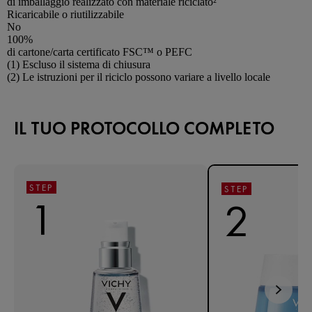
di imballaggio realizzato con materiale riciclato²
Ricaricabile o riutilizzabile
No
100%
di cartone/carta certificato FSC™ o PEFC
Footnotes
(1) Escluso il sistema di chiusura
(2) Le istruzioni per il riciclo possono variare a livello locale
IL TUO PROTOCOLLO COMPLETO
STEP
STEP
1
2