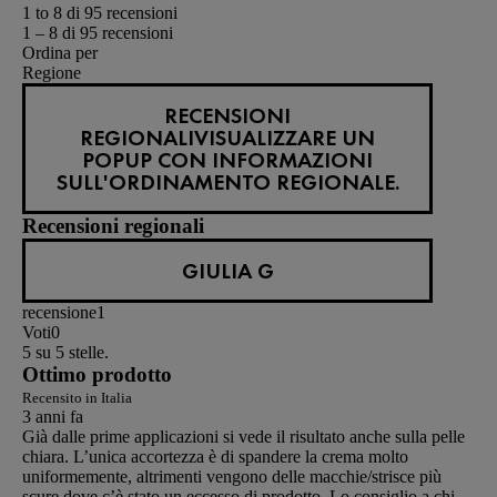
1 to 8 di 95 recensioni
1 – 8 di 95 recensioni
Ordina per
Regione
RECENSIONI
REGIONALI
VISUALIZZARE UN
POPUP CON INFORMAZIONI
SULL'ORDINAMENTO REGIONALE.
Recensioni regionali
GIULIA G
recensione
1
Voti
0
5 su 5 stelle.
Ottimo prodotto
Recensito in Italia
3 anni fa
Già dalle prime applicazioni si vede il risultato anche sulla pelle
chiara. L’unica accortezza è di spandere la crema molto
uniformemente, altrimenti vengono delle macchie/strisce più
scure dove c’è stato un eccesso di prodotto. Lo consiglio a chi