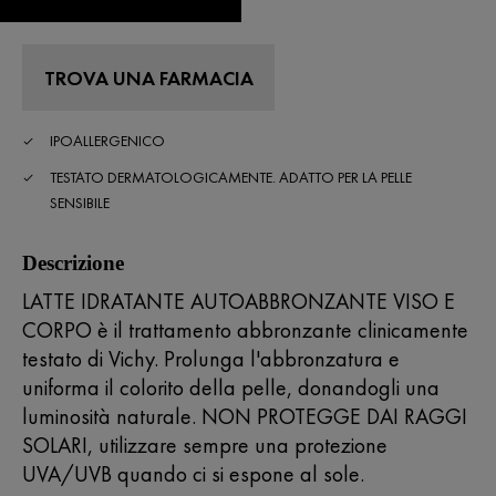
valutazione
medio.
Read
95
Reviews.
TROVA UNA FARMACIA
Stesso
link
alla
IPOALLERGENICO
pagina.
TESTATO DERMATOLOGICAMENTE. ADATTO PER LA PELLE
SENSIBILE
Descrizione
LATTE IDRATANTE AUTOABBRONZANTE VISO E
CORPO è il trattamento abbronzante clinicamente
testato di Vichy. Prolunga l'abbronzatura e
uniforma il colorito della pelle, donandogli una
luminosità naturale. NON PROTEGGE DAI RAGGI
SOLARI, utilizzare sempre una protezione
UVA/UVB quando ci si espone al sole.