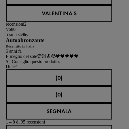
VALENTINA S
recensioni
2
Voti
0
5 su 5 stelle.
Autoabronzante
Recensito in Italia
5 anni fa
E meglio del sole👏🏻🔝😍🖤🖤🖤🖤🖤
Sì, Consiglio questo prodotto.
Utile?
(0)
(0)
SEGNALA
1 – 8 di 95 recensioni