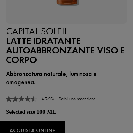
CAPITAL SOLEIL
LATTE IDRATANTE
AUTOABBRONZANTE VISO E
CORPO
Abbronzatura naturale, luminosa e
omogenea.
4.5
(95)
Scrivi una recensione
4.5
stelle
su
Selected size 100 ML
5
,
valore
di
ACQUISTA ONLINE