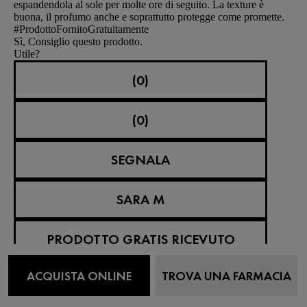
espandendola al sole per molte ore di seguito. La texture è
buona, il profumo anche e soprattutto protegge come promette.
#ProdottoFornitoGratuitamente
Sì, Consiglio questo prodotto.
Utile?
(0)
(0)
SEGNALA
SARA M
PRODOTTO GRATIS RICEVUTO
recensioni
2
ACQUISTA ONLINE
TROVA UNA FARMACIA
Voti
0
5 su 5 stelle.
Trattamento opacizzante 3 in 1 effetto MAT