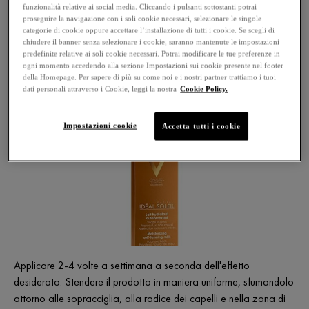
IMMEDIATAMENTE E ABBONDANTEMENTE.
funzionalità relative ai social media. Cliccando i pulsanti sottostanti potrai
proseguire la navigazione con i soli cookie necessari, selezionare le singole
EVITARE IL CONTATTO CON I TESSUTI.
categorie di cookie oppure accettare l’installazione di tutti i cookie. Se scegli di
chiudere il banner senza selezionare i cookie, saranno mantenute le impostazioni
predefinite relative ai soli cookie necessari. Potrai modificare le tue preferenze in
ogni momento accedendo alla sezione Impostazioni sui cookie presente nel footer
della Homepage. Per sapere di più su come noi e i nostri partner trattiamo i tuoi
COME UTILIZZARE ?
dati personali attraverso i Cookie, leggi la nostra
Cookie Policy.
Impostazioni cookie
Accetta tutti i cookie
Applicare 2-4 volte a settimana a seconda dell'effetto
desiderato. Stendere il prodotto in maniera uniforme, sfumandolo
attorno alle sopracciglia, alla radice dei capelli e nella zona di