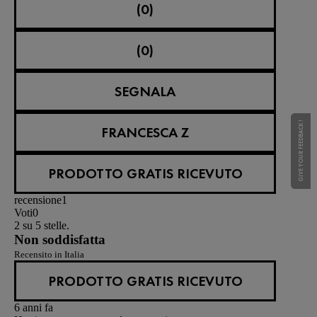
(0)
(0)
SEGNALA
GIVE YOUR FEEDBACK !
GIVE YOUR FEEDBACK !
FRANCESCA Z
PRODOTTO GRATIS RICEVUTO
recensione
1
Voti
0
2 su 5 stelle.
Non soddisfatta
Recensito in Italia
PRODOTTO GRATIS RICEVUTO
6 anni fa