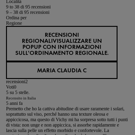
Località
9 to 38 di 95 recensioni
9 – 38 di 95 recensioni
Ordina per
Regione
RECENSIONI
REGIONALI
VISUALIZZARE UN
POPUP CON INFORMAZIONI
SULL'ORDINAMENTO REGIONALE.
MARIA CLAUDIA C
recensioni
2
Voti
0
5 su 5 stelle.
Recensito in Italia
5 anni fa
Premetto che ho la cattiva abitudine di usare raramente i solari,
soprattutto sul viso, perché hanno una texture oleosa e
appiccicosa, ma questo di Vichy mi ha sorpresa sotto tutti i punti
di vista: non unge e non appiccica, si assorbe rapidamente e
lascia sulla pelle un effetto morbido e confortevole. La