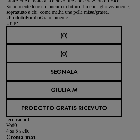
protezione è molto alta e devo dire che è davvero efficace.
Sicuramente lo userò ancora in futuro. Lo consiglio vivamente,
soprattutto a chi, come me,ha una pelle mista/grassa.
#ProdottoFornitoGratuitamente
Utile?
(0)
(0)
SEGNALA
GIULIA M
PRODOTTO GRATIS RICEVUTO
recensione
1
Voti
0
4 su 5 stelle.
Crema mat