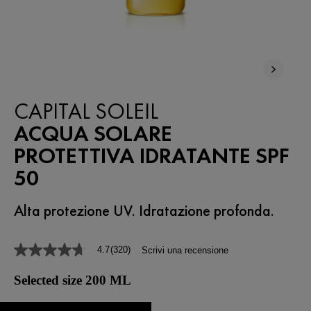
CAPITAL SOLEIL
ACQUA SOLARE
PROTETTIVA IDRATANTE SPF
50
Alta protezione UV. Idratazione profonda.
4.7
(320)
Scrivi una recensione
4.7
stelle
su
Selected size 200 ML
5
,
valore