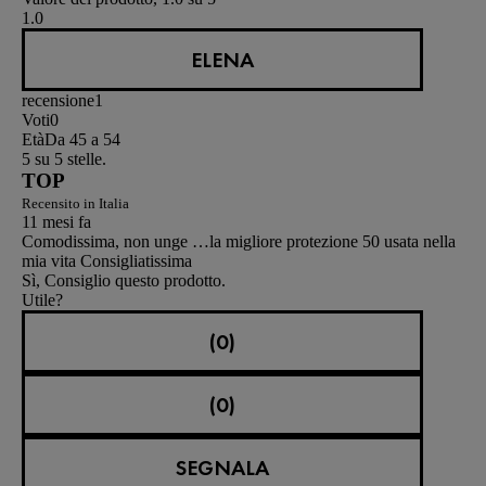
1.0
ELENA
recensione
1
Voti
0
Età
Da 45 a 54
5 su 5 stelle.
TOP
Recensito in Italia
11 mesi fa
Comodissima, non unge …la migliore protezione 50 usata nella
mia vita Consigliatissima
Sì, Consiglio questo prodotto.
Utile?
(0)
(0)
SEGNALA