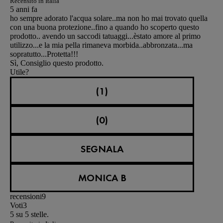
Recensito in Italia
5 anni fa
ho sempre adorato l'acqua solare..ma non ho mai trovato quella
con una buona protezione..fino a quando ho scoperto questo
prodotto.. avendo un saccodi tatuaggi...èstato amore al primo
utilizzo...e la mia pella rimaneva morbida..abbronzata...ma
sopratutto...Protetta!!!
Sì, Consiglio questo prodotto.
Utile?
(1)
(0)
SEGNALA
MONICA B
recensioni
9
Voti
3
5 su 5 stelle.