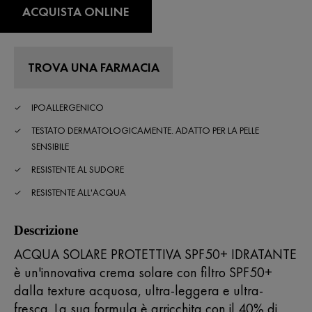
di
ACQUISTA ONLINE
valutazione
medio.
Read
320
Reviews.
TROVA UNA FARMACIA
Stesso
link
alla
IPOALLERGENICO
pagina.
TESTATO DERMATOLOGICAMENTE. ADATTO PER LA PELLE
SENSIBILE
RESISTENTE AL SUDORE
RESISTENTE ALL'ACQUA
Descrizione
ACQUA SOLARE PROTETTIVA SPF50+ IDRATANTE
è un'innovativa crema solare con filtro SPF50+
dalla texture acquosa, ultra-leggera e ultra-
fresca. La sua formula è arricchita con il 40% di