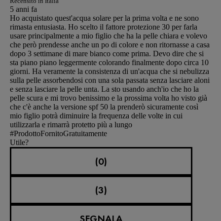
Recensito in Italia
5 anni fa
Ho acquistato quest'acqua solare per la prima volta e ne sono
rimasta entusiasta. Ho scelto il fattore protezione 30 per farla
usare principalmente a mio figlio che ha la pelle chiara e volevo
che però prendesse anche un po di colore e non ritornasse a casa
dopo 3 settimane di mare bianco come prima. Devo dire che si
sta piano piano leggermente colorando finalmente dopo circa 10
giorni. Ha veramente la consistenza di un'acqua che si nebulizza
sulla pelle assorbendosi con una sola passata senza lasciare aloni
e senza lasciare la pelle unta. La sto usando anch'io che ho la
pelle scura e mi trovo benissimo e la prossima volta ho visto già
che c'è anche la versione spf 50 la prenderò sicuramente così
mio figlio potrà diminuire la frequenza delle volte in cui
utilizzarla e rimarrà protetto più a lungo
#ProdottoFornitoGratuitamente
Utile?
(0)
(3)
SEGNALA