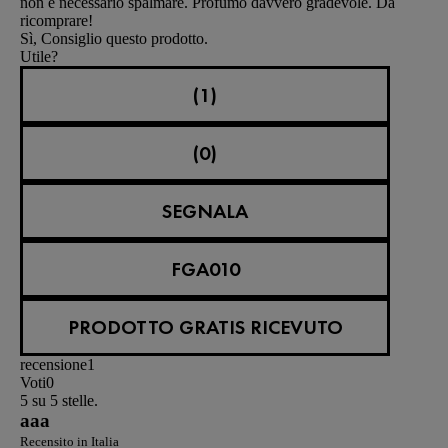
non è necessario spalmare. Profumo davvero gradevole. Da
ricomprare!
Sì, Consiglio questo prodotto.
Utile?
(1)
(0)
SEGNALA
FGA010
PRODOTTO GRATIS RICEVUTO
recensione
1
Voti
0
5 su 5 stelle.
aaa
Recensito in Italia