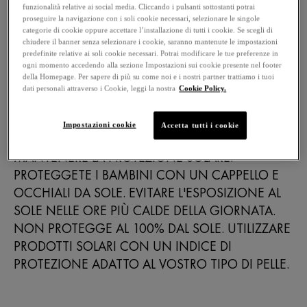
funzionalità relative ai social media. Cliccando i pulsanti sottostanti potrai
RIMANETE TROPPO A LUNGO AL SOLE ANCHE
proseguire la navigazione con i soli cookie necessari, selezionare le singole
SE UTILIZZATE UN PRODOTTO PER LA
categorie di cookie oppure accettare l’installazione di tutti i cookie. Se scegli di
chiudere il banner senza selezionare i cookie, saranno mantenute le impostazioni
PROTEZIONE SOLARE, PERCHÉ NON VI
predefinite relative ai soli cookie necessari. Potrai modificare le tue preferenze in
ASSICURA UNA PROTEZIONE DEL 100% DAI
ogni momento accedendo alla sezione Impostazioni sui cookie presente nel footer
della Homepage. Per sapere di più su come noi e i nostri partner trattiamo i tuoi
RAGGI UV. APPLICATE IL PRODOTTO
dati personali attraverso i Cookie, leggi la nostra
Cookie Policy.
IMMEDIATAMENTE PRIMA DELL'ESPOSIZIONE.
RINNOVATE FREQUENTEMENTE E
Impostazioni cookie
Accetta tutti i cookie
ABBONDANTEMENTE L'APPLICAZIONE PER
MANTENERE LA PROTEZIONE SOLARE.
PROTEGGETE I BAMBINI CON UN CAPPELLO E
OCCHIALI DA SOLE. EVITARE L'ESPOSIZIONE AL
SOLE NELLE ORE PIÙ CALDE DELLA GIORNATA.
NON PROTEGGE AL 100% DAL SOLE. UTILIZZARE
PRODOTTI SOLARI CON UN INDICE DI
PROTEZIONE ADATTO AL VOSTRO TIPO DI PELLE.