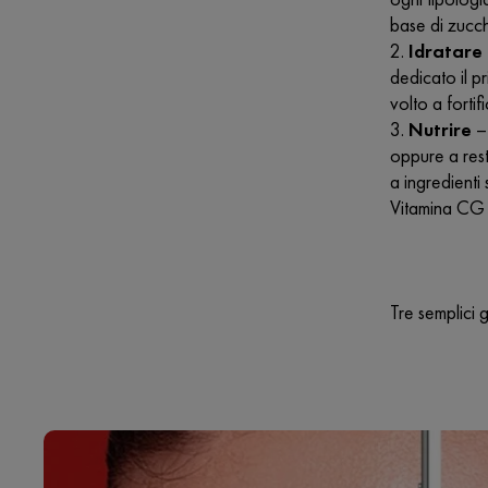
base di zucch
Idratare
dedicato il p
volto a forti
Nutrire
– 
oppure a rest
a ingredienti
Vitamina CG e
Tre semplici g