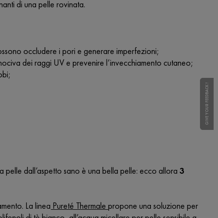
anti di una pelle rovinata.
 possono occludere i pori e generare imperfezioni;
 nociva dei raggi UV e prevenire l’invecchiamento cutaneo;
obi;
GIVE YOUR FEEDBACK !
GIVE YOUR FEEDBACK !
a pelle dall’aspetto sano è una bella pelle: ecco allora
3
amento. La linea
Pureté Thermale
propone una soluzione per
ifenoli di tè bianco, all’acqua micellare per pelle sensibile a