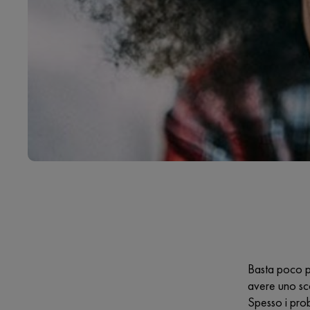
Basta poco pe
avere uno sco
Spesso i prob