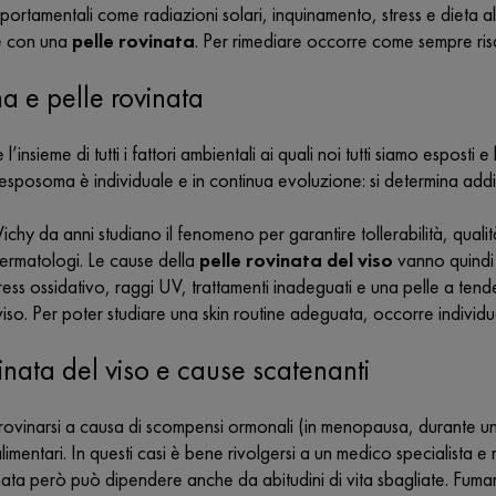
portamentali come radiazioni solari, inquinamento, stress e dieta 
re con una
pelle rovinata
. Per rimediare occorre come sempre risa
 e pelle rovinata
’insieme di tutti i fattori ambientali ai quali noi tutti siamo espost
L’esposoma è individuale e in continua evoluzione: si determina addi
Vichy da anni studiano il fenomeno per garantire tollerabilità, qualit
dermatologi. Le cause della
pelle rovinata del viso
vanno quindi 
Stress ossidativo, raggi UV, trattamenti inadeguati e una pelle a t
viso. Per poter studiare una skin routine adeguata, occorre individu
vinata del viso e cause scatenanti
 rovinarsi a causa di scompensi ormonali (in menopausa, durante 
limentari. In questi casi è bene rivolgersi a un medico specialista e 
nata però può dipendere anche da abitudini di vita sbagliate. Fuma