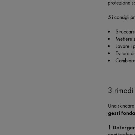
protezione so
5 i consigli p
Struccars
Mettere s
Lavare i 
Evitare d
Cambiare 
3 rimedi
Una skincare
gesti fond
Deterge
ogni tipologi