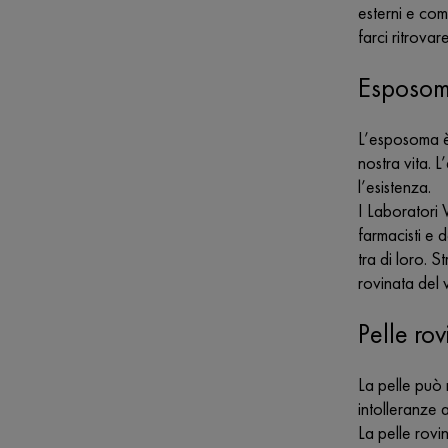
esterni e com
farci ritrova
Esposoma
L’esposoma è l
nostra vita. 
l’esistenza.
I Laboratori 
farmacisti e 
tra di loro. 
rovinata del 
Pelle ro
La pelle può
intolleranze a
La pelle rovi