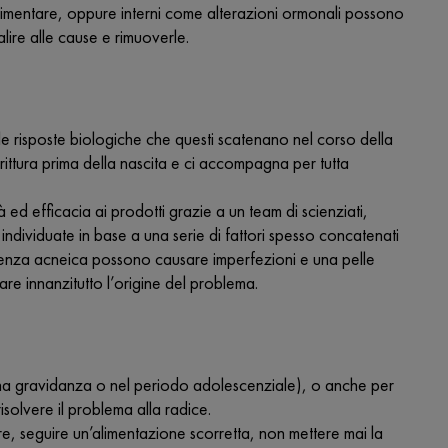
alimentare, oppure interni come alterazioni ormonali possono
lire alle cause e rimuoverle.
i e le risposte biologiche che questi scatenano nel corso della
rittura prima della nascita e ci accompagna per tutta
à ed efficacia ai prodotti grazie a un team di scienziati,
individuate in base a una serie di fattori spesso concatenati
endenza acneica possono causare imperfezioni e una pelle
are innanzitutto l’origine del problema.
una gravidanza o nel periodo adolescenziale), o anche per
risolvere il problema alla radice.
re, seguire un’alimentazione scorretta, non mettere mai la