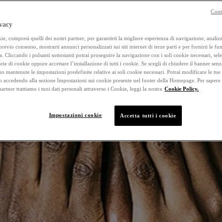
Cont
vacy
e, compresi quelli dei nostri partner, per garantirti la migliore esperienza di navigazione, analizza
 previo consenso, mostrarti annunci personalizzati sui siti internet di terze parti e per fornirti le fun
a. Cliccando i pulsanti sottostanti potrai proseguire la navigazione con i soli cookie necessari, sel
rie di cookie oppure accettare l’installazione di tutti i cookie. Se scegli di chiudere il banner senz
o mantenute le impostazioni predefinite relative ai soli cookie necessari. Potrai modificare le tue
accedendo alla sezione Impostazioni sui cookie presente nel footer della Homepage. Per sapere
 partner trattiamo i tuoi dati personali attraverso i Cookie, leggi la nostra
Cookie Policy.
Impostazioni cookie
Accetta tutti i cookie