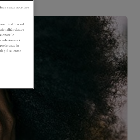
inua senza accettare
re il traffico sul
zionalità relative
ezionare le
a selezionare i
 preferenze in
 di più su come