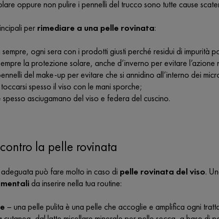
lare oppure non pulire i pennelli del trucco sono tutte cause scaten
rincipali per
rimediare a una pelle rovinata
:
i sempre, ogni sera con i prodotti giusti perché residui di impurità
empre la protezione solare, anche d’inverno per evitare l’azione
pennelli del make-up per evitare che si annidino all’interno dei micr
i toccarsi spesso il viso con le mani sporche;
spesso asciugamano del viso e federa del cuscino.
 contro la pelle rovinata
 adeguata può fare molto in caso di
pelle rovinata del viso
. Un
amentali
da inserire nella tua routine:
re
– una pelle pulita è una pelle che accoglie e amplifica ogni tratt
a cutanea, dal latte micellare minerale per pelle secca, a base di pol