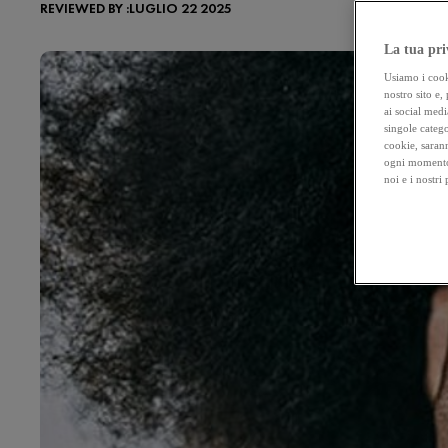
REVIEWED BY :LUGLIO 22 2025
La tua pri
Usiamo i cooki
nostro sito e,
ai social medi
singole catego
cookie, sarann
ogni momento 
noi e i nostri