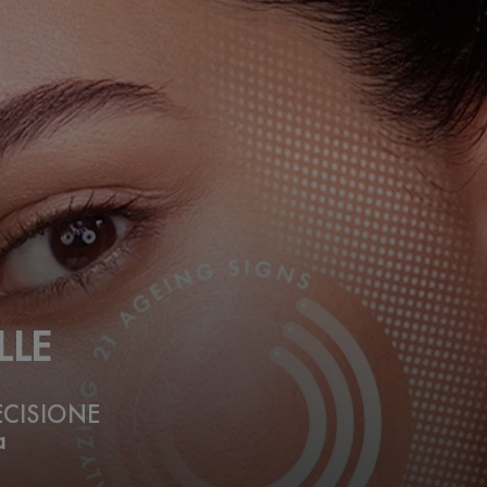
LLE
ECISIONE
a