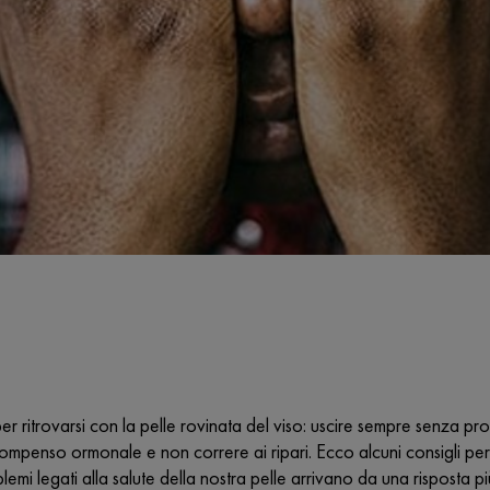
r ritrovarsi con la pelle rovinata del viso: uscire sempre senza pr
mpenso ormonale e non correre ai ripari. Ecco alcuni consigli per m
lemi legati alla salute della nostra pelle arrivano da una risposta pi