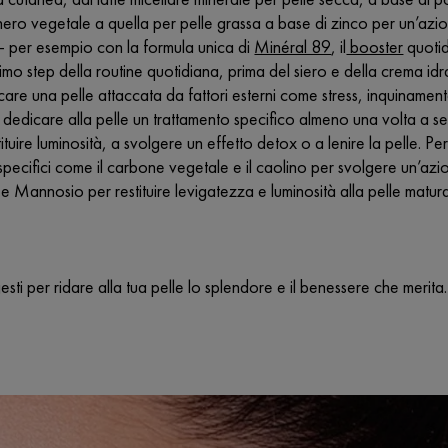
ero vegetale a quella per pelle grassa a base di zinco per un’azi
- per esempio con la formula unica di
Minéral 89
, il
booster
quotid
rimo step della routine quotidiana, prima del siero e della crema i
ficare una pelle attaccata da fattori esterni come stress, inquinamen
dedicare alla pelle un trattamento specifico almeno una volta a 
ituire luminosità, a svolgere un effetto detox o a lenire la pelle. P
 specifici come il carbone vegetale e il caolino per svolgere un’azion
 Mannosio per restituire levigatezza e luminosità alla pelle matur
esti per ridare alla tua pelle lo splendore e il benessere che merita.