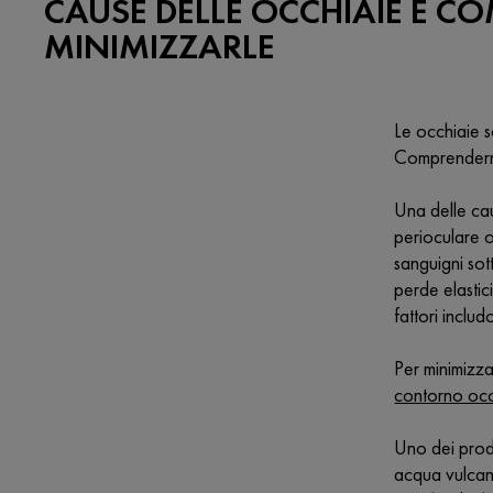
CAUSE DELLE OCCHIAIE E C
MINIMIZZARLE
Le occhiaie s
Comprenderne 
Una delle cau
perioculare 
sanguigni sot
perde elastic
fattori inclu
Per minimizzar
contorno occ
Uno dei prodo
acqua vulcani