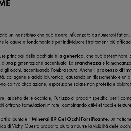
OME
ono un inestetismo che può essere influenzato da numerosi fattori,
le cause è fondamentale per individuare i trattamenti più efficaci
se principali delle occhiaie è la
genetica
, che può determinare la
o a una pigmentazione accentuata. La
stanchezza
e la mancanza 
to gli occhi, accentuando l’ombra scura. Anche il
processo di in
ità, collagene e acido ialuronico, causando un rilassamento e un aspe
dono cattiva circolazione, esposizione solare non protetta e disid
e l’aspetto delle occhiaie, l’utilizzo di prodotti specifici per il co
hi
offrono formulazioni mirate, combinando attivi efficaci e textur
tti di punta è il
Mineral 89 Gel Occhi Fortificante
, un tratta
ca di Vichy. Questo prodotto aiuta a ridurre la visibilità delle occhi