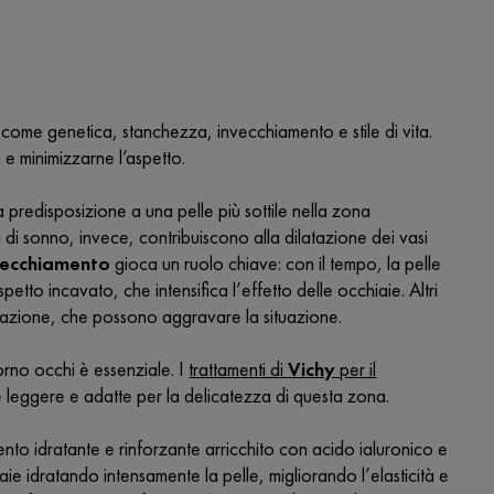
 come genetica, stanchezza, invecchiamento e stile di vita.
 e minimizzarne l’aspetto.
 predisposizione a una pelle più sottile nella zona
di sonno, invece, contribuiscono alla dilatazione dei vasi
vecchiamento
gioca un ruolo chiave: con il tempo, la pelle
tto incavato, che intensifica l’effetto delle occhiaie. Altri
ratazione, che possono aggravare la situazione.
ntorno occhi è essenziale. I
trattamenti di
Vichy
per il
e leggere e adatte per la delicatezza di questa zona.
mento idratante e rinforzante arricchito con acido ialuronico e
aie idratando intensamente la pelle, migliorando l’elasticità e