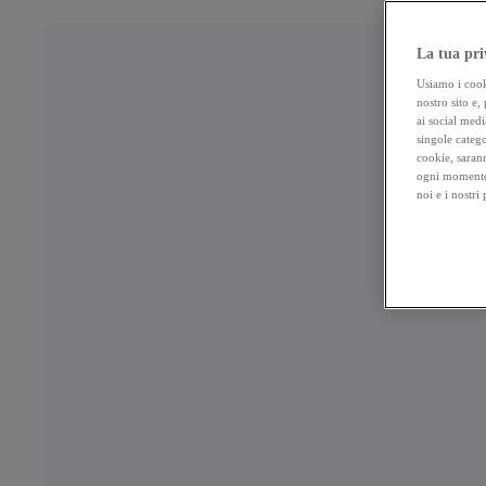
La tua pri
Usiamo i cooki
nostro sito e,
ai social medi
singole catego
cookie, sarann
ogni momento 
noi e i nostri