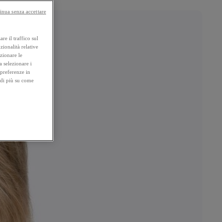
inua senza accettare
re il traffico sul
zionalità relative
ezionare le
a selezionare i
 preferenze in
 di più su come