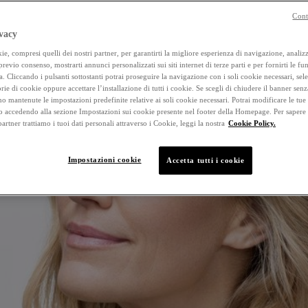
Cont
vacy
e, compresi quelli dei nostri partner, per garantirti la migliore esperienza di navigazione, analizza
 previo consenso, mostrarti annunci personalizzati sui siti internet di terze parti e per fornirti le fun
a. Cliccando i pulsanti sottostanti potrai proseguire la navigazione con i soli cookie necessari, sel
rie di cookie oppure accettare l’installazione di tutti i cookie. Se scegli di chiudere il banner senz
o mantenute le impostazioni predefinite relative ai soli cookie necessari. Potrai modificare le tue
accedendo alla sezione Impostazioni sui cookie presente nel footer della Homepage. Per sapere
 partner trattiamo i tuoi dati personali attraverso i Cookie, leggi la nostra
Cookie Policy.
Impostazioni cookie
Accetta tutti i cookie