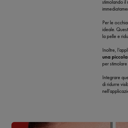
stimolando il
immediatamen
Per le occhia
ideale. Quest
la pelle e rid
Inoltre, l’ap
una piccola
per stimolare 
Integrare que
di ridurre vi
nell’applicaz