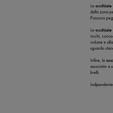
Le
occhiaie
della zona pe
Possono peggi
Le
occhiaie
occhi, conosc
volume e all
sguardo stan
Infine, le
occ
associato a 
livelli.
Indipendentem