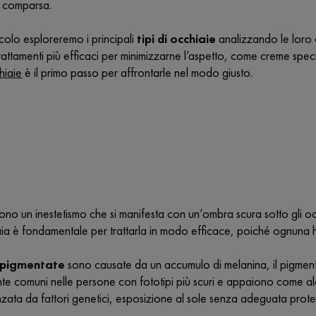
a comparsa.
icolo esploreremo i principali
tipi di occhiaie
analizzando le loro ca
 trattamenti più efficaci per minimizzarne l’aspetto, come creme sp
hiaie
è il primo passo per affrontarle nel modo giusto.
ono un inestetismo che si manifesta con un’ombra scura sotto gli occ
aia è fondamentale per trattarla in modo efficace, poiché ognuna ha 
 pigmentate
sono causate da un accumulo di melanina, il pigment
te comuni nelle persone con fototipi più scuri e appaiono come alo
nzata da fattori genetici, esposizione al sole senza adeguata prot