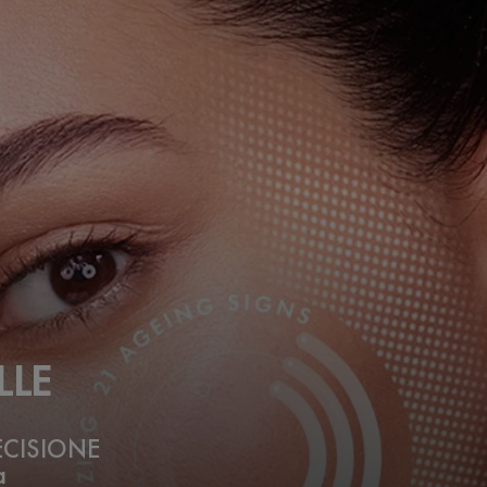
LLE
ECISIONE
a