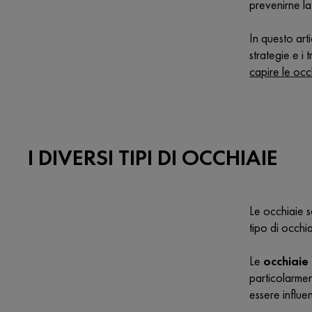
prevenirne l
In questo art
strategie e i
capire le occ
I DIVERSI TIPI DI OCCHIAIE
Le occhiaie s
tipo di occhi
Le
occhiaie
particolarmen
essere influe