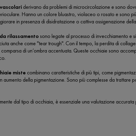
 vascolari
derivano da problemi di microcircolazione e sono dovute a
rioculare. Hanno un colore bluastro, violaceo o rosato e sono più 
orare in presenza di disidratazione o cattiva ossigenazione della
 da rilassamento
sono legate al processo di invecchiamento e s
iuta anche come "tear trough". Con il tempo, la perdita di collage
a comparsa di un’ombra accentuata. Queste occhiaie sono accomp
co.
hiaie miste
combinano caratteristiche di più tipi, come pigmenta
un aumento della pigmentazione. Sono più complesse da trattare p
ente dal tipo di occhiaia, è essenziale una valutazione accurata 