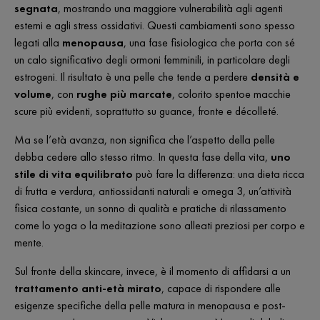
segnata
, mostrando una maggiore vulnerabilità agli agenti
esterni e agli stress ossidativi. Questi cambiamenti sono spesso
legati alla
menopausa
, una fase fisiologica che porta con sé
un calo significativo degli ormoni femminili, in particolare degli
estrogeni. Il risultato è una pelle che tende a perdere
densità e
volume
, con
rughe più marcate
,
colorito spento
e
macchie
scure più evidenti
, soprattutto su guance, fronte e décolleté.
Ma se l’età avanza, non significa che l’aspetto della pelle
debba cedere allo stesso ritmo. In questa fase della vita,
uno
stile di vita equilibrato
può fare la differenza: una dieta ricca
di frutta e verdura, antiossidanti naturali e omega 3, un’attività
fisica costante, un sonno di qualità e pratiche di rilassamento
come lo yoga o la meditazione sono alleati preziosi per corpo e
mente.
Sul fronte della skincare, invece, è il momento di affidarsi a un
trattamento anti-età mirato
, capace di rispondere alle
esigenze specifiche della pelle matura in menopausa e post-