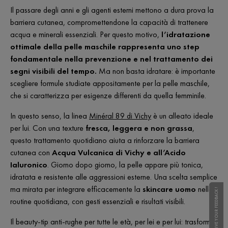
Il passare degli anni e gli agenti esterni mettono a dura prova la
barriera cutanea, compromettendone la capacità di trattenere
acqua e minerali essenziali. Per questo motivo,
l’idratazione
ottimale della pelle maschile rappresenta uno step
fondamentale nella prevenzione e nel trattamento dei
segni visibili del tempo
.
Ma non basta idratare: è importante
scegliere formule studiate appositamente per la pelle maschile,
che si caratterizza per esigenze differenti da quella femminile.
In questo senso, la linea
Minéral 89 di Vichy
è un alleato ideale
per lui. Con una texture
fresca, leggera e non grassa
,
questo trattamento quotidiano aiuta a rinforzare la barriera
cutanea con
Acqua Vulcanica di Vichy e
all’Acido
Ialuronico
. Giorno dopo giorno, la pelle appare più tonica,
idratata e resistente alle aggressioni esterne. Una scelta semplice
ma mirata per integrare efficacemente la
skincare uomo
nella
GIVE YOUR FEEDBACK !
GIVE YOUR FEEDBACK !
routine quotidiana, con gesti essenziali e risultati visibili.
Il beauty-tip anti-rughe per tutte le età, per lei e per lui: trasforma