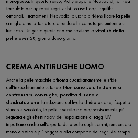
menopausa. In questo senso, Vichy propone
Neovadiol
, la linea
formulata per agire sui segni visibili causati dagli squilibri
ormonali. I trattamenti Neovadiol aiutano a ridensificare la pelle,
a migliorarne la tonicità e a rendere l’incarnato più uniforme e
luminoso. Un gesto quotidiano che sostiene la
vitalità della
pelle over 50
, giorno dopo giorno.
CREMA ANTIRUGHE UOMO
Anche la pelle maschile affronta quotidianamente le sfide
dell’invecchiamento cutaneo.
Non sono solo le donne a
confrontarsi con rughe, perdita di tono e
disidratazione
: la riduzione del livello di idratazione, l’aspetto
stanco e svuotato, la pelle ispessita ma progressivamente più
segnata e gli effetti nocivi dell’esposizione ai raggi UV
impattano anche sull’aspetto della pelle degli uomini, rendendola
meno elastica e più soggetta alla comparsa dei segni del tempo.