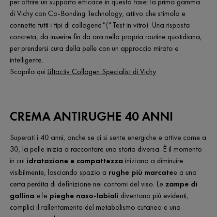
per offrire un supporto efficace in questa fase: la prima gamma
di Vichy con Co-Bonding Technology
, attivo che stimola e
connette tutti i tipi di collagene*(*Test in vitro). Una risposta
concreta, da inserire fin da ora nella propria routine quotidiana,
per prendersi cura della pelle con un approccio mirato e
intelligente.
Scoprila qui:
Liftactiv Collagen Specialist di Vichy
.
CREMA ANTIRUGHE 40 ANNI
Superati i 40 anni, anche se ci si sente energiche e attive come a
30, la pelle inizia a raccontare una storia diversa. È il momento
in cui
idratazione e compattezza
iniziano a diminuire
visibilmente, lasciando spazio a
rughe più marcate
e a una
certa perdita di definizione nei contorni del viso. Le
zampe di
gallina
e le
pieghe naso-labiali
diventano più evidenti,
complici il rallentamento del metabolismo cutaneo e una