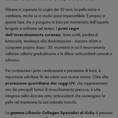
Ebbene sì: superata la soglia dei 30 anni, la pelle inizia a
cambiare, anche se in modo quasi impercettibile. È proprio in
questa fase che si pongono le basi per mantenerla dall’aspetto
levigato e uniforme nel tempo. I
primi segni
dell’invecchiamento cutaneo
- linee sottili, perdita di
luminosità, tendenza alla disidratazione - iniziano infatti a
comparire proprio dopo i 30, momento in cui il rinnovamento
cellulare rallenta gradualmente e le difese antiossidanti naturali si
riducono.
Per contrastare i primi cambiamenti e prevenirne di futuri, è
importante adottare fin da subito una routine mirata. Oltre alla
protezione quotidiana dai raggi UV
, che rappresentano
uno dei principali fattori di invecchiamento precoce, è utile
integrare nella skincare attivi antiossidanti che sostengano la
pelle nel mantenere la sua naturale tonicità.
La
gamma Liftactiv Collagen Specialist di Vichy
è pensata