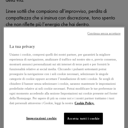
Linee sottili che compaiono all’improvviso, perdita di
compattezza che si insinua con discrezione, tono spento
che non riflette più l’energia che hai dentro.
Continua senza accettare
I segni del tempo non arrivano tutti insieme, né allo stesso
modo: ogni età ha le sue esigenze e rispondere con i
La tua privacy
prodotti più adatti è il primo passo per valorizzare la propria
Usiamo i cookie, compresi quelli dei nostri partner, per garantirti la migliore
pelle. Scegliere una
crema antirughe
non significa inseguire
esperienza di navigazione, analizzare il traffico sul nostro sito e, previo consenso,
mostrarti annunci personalizzati sui siti internet di terze parti e per fornirti le
la giovinezza, ma accompagnare la pelle nei suoi
funzionalità relative ai social media. Cliccando i pulsanti sottostanti potrai
cambiamenti, offrendo sostegno mirato e trattamenti
proseguire la navigazione con i soli cookie necessari, selezionare le singole
efficaci.
categorie di cookie oppure accettare l’installazione di tutti i cookie. Se scegli di
chiudere il banner senza selezionare i cookie, saranno mantenute le impostazioni
predefinite relative ai soli cookie necessari. Potrai modificare le tue preferenze in
ogni momento accedendo alla sezione Impostazioni sui cookie presente nel footer
Vediamo insieme come individuare la
crema antirughe più
della Homepage. Per sapere di più su come noi e i nostri partner trattiamo i tuoi
adatta in base all’età
, imparando a leggere i bisogni cutanei
dati personali attraverso i Cookie, leggi la nostra
Cookie Policy.
che evolvono nel tempo e a integrare attivi selezionati nella
routine quotidiana. Perché ogni pelle merita di esprimere al
Impostazioni cookie
Accetta tutti i cookie
meglio la propria età.