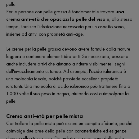
pelle.
Per le persone con pelle grassa è fondamentale trovare
una
crema anti-età che opacizzi la pelle del viso
e, allo stesso
tempo, fornisca l'idratazione necessaria per un aspetto sano,
insieme ad attivi con proprietà anti-age.
Le creme per la pelle grassa devono avere formule dalla texture
leggera e contenere elementi idratanti. Se necessario, possono
anche includere attivi che aiutano a ridurre visibilmente i segni
dell'invecchiamento cutaneo. Ad esempio, l'acido ialuronico è
una molecola ideale, poiché possiede eccellenti proprietà
idratanti. Una molecola di acido ialuronico può trattenere fino a
1.000 volte il suo peso in acqua, aiutando così a rimpolpare la
pelle.
Crema anti-età per pelle mista
Controllare la pelle mista può essere un compito sfidante, poiché
coinvolge due aree della pelle con caratteristiche ed esigenze
diverse sullo stesso viso. Da un lato, ci sono zone della pelle,