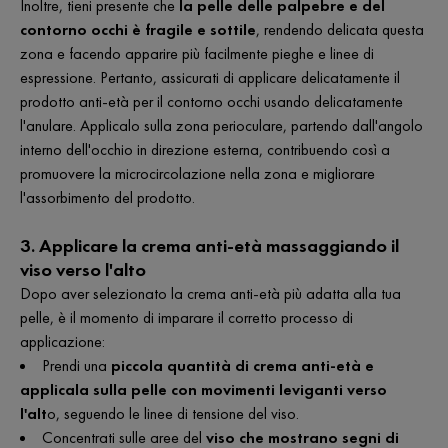
Inoltre, tieni presente che
la pelle delle palpebre e del
contorno occhi è fragile e sottile
, rendendo delicata questa
zona e facendo apparire più facilmente pieghe e linee di
espressione. Pertanto, assicurati di applicare delicatamente il
prodotto anti-età per il contorno occhi usando delicatamente
l'anulare. Applicalo sulla zona perioculare, partendo dall'angolo
interno dell'occhio in direzione esterna, contribuendo così a
promuovere la microcircolazione nella zona e migliorare
l'assorbimento del prodotto.
3. Applicare la crema anti-età massaggiando il
viso verso l'alto
Dopo aver selezionato la crema anti-età più adatta alla tua
pelle, è il momento di imparare il corretto processo di
applicazione:
Prendi una
piccola quantità di crema anti-età e
applicala sulla pelle con movimenti leviganti verso
l'alt
o, seguendo le linee di tensione del viso.
Concentrati sulle aree del
viso che mostrano segni di