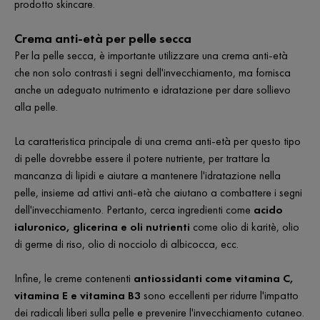
prodotto skincare.
Crema anti-età per pelle secca
Per la pelle secca, è importante utilizzare una crema anti-età
che non solo contrasti i segni dell'invecchiamento, ma fornisca
anche un adeguato nutrimento e idratazione per dare sollievo
alla pelle.
La caratteristica principale di una crema anti-età per questo tipo
di pelle dovrebbe essere il potere nutriente, per trattare la
mancanza di lipidi e aiutare a mantenere l'idratazione nella
pelle, insieme ad attivi anti-età che aiutano a combattere i segni
dell'invecchiamento. Pertanto, cerca ingredienti come
acido
ialuronico, glicerina e oli nutrienti
come olio di karitè, olio
di germe di riso, olio di nocciolo di albicocca, ecc.
Infine, le creme contenenti
antiossidanti come vitamina C,
vitamina E e vitamina B3
sono eccellenti per ridurre l'impatto
dei radicali liberi sulla pelle e prevenire l'invecchiamento cutaneo.