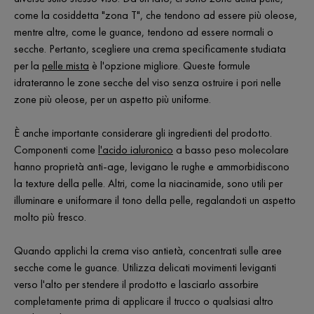
come la cosiddetta "zona T", che tendono ad essere più oleose,
mentre altre, come le guance, tendono ad essere normali o
secche. Pertanto, scegliere una crema specificamente studiata
per la
pelle mista
è l'opzione migliore. Queste formule
idrateranno le zone secche del viso senza ostruire i pori nelle
zone più oleose, per un aspetto più uniforme.
È anche importante considerare gli ingredienti del prodotto.
Componenti come
l'acido ialuronico
a basso peso molecolare
hanno proprietà anti-age, levigano le rughe e ammorbidiscono
la texture della pelle. Altri, come la niacinamide, sono utili per
illuminare e uniformare il tono della pelle, regalandoti un aspetto
molto più fresco.
Quando applichi la crema viso antietà, concentrati sulle aree
secche come le guance. Utilizza delicati movimenti leviganti
verso l'alto per stendere il prodotto e lasciarlo assorbire
completamente prima di applicare il trucco o qualsiasi altro