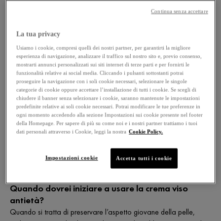
Continua senza accettare
Adatte ad ogni età.
Le creme anti-età possono essere
utilizzate da chiunque, solitamente a partire dai 25 anni voglia
La tua privacy
mantenere la pelle dall’aspetto giovane. Scegli il prodotto più
Usiamo i cookie, compresi quelli dei nostri partner, per garantirti la migliore
adatto al tuo tipo di pelle per avere un'applicazione e risultati
esperienza di navigazione, analizzare il traffico sul nostro sito e, previo consenso,
mostrarti annunci personalizzati sui siti internet di terze parti e per fornirti le
ottimali.
funzionalità relative ai social media. Cliccando i pulsanti sottostanti potrai
proseguire la navigazione con i soli cookie necessari, selezionare le singole
categorie di cookie oppure accettare l’installazione di tutti i cookie. Se scegli di
chiudere il banner senza selezionare i cookie, saranno mantenute le impostazioni
predefinite relative ai soli cookie necessari. Potrai modificare le tue preferenze in
ogni momento accedendo alla sezione Impostazioni sui cookie presente nel footer
“Per ottenere ottimi risultati, è importante combinare
della Homepage. Per sapere di più su come noi e i nostri partner trattiamo i tuoi
l'uso di creme anti-invecchiamento con uno stile di vita
dati personali attraverso i Cookie, leggi la nostra
Cookie Policy.
sano, tra cui una dieta equilibrata, un regolare
esercizio fisico e una corretta idratazione”.
Impostazioni cookie
Accetta tutti i cookie
Quando dovrei iniziare a usare la crema viso
antietà?
Quando si tratta di preservare l’aspetto giovane della pelle,