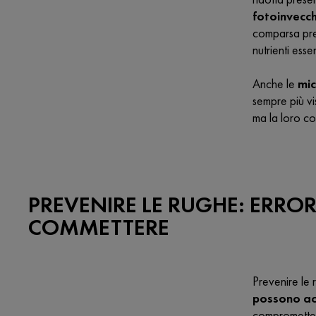
fotoinvecc
comparsa pre
nutrienti ess
Anche le
mic
sempre più vi
ma la loro co
PREVENIRE LE RUGHE: ERRO
COMMETTERE
Prevenire le 
possono ac
compromettere