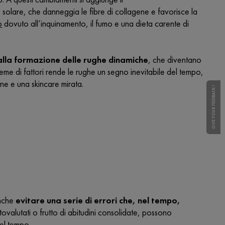
 solare, che danneggia le fibre di collagene e favorisce la
o
dovuto all’inquinamento, il fumo e una dieta carente di
 alla formazione delle rughe dinamiche
, che diventano
ieme di fattori rende le rughe un segno inevitabile del tempo,
ne e una skincare mirata.
GIVE YOUR FEEDBACK !
anche
evitare una serie di errori che, nel tempo,
ttovalutati o frutto di abitudini consolidate, possono
del tempo.