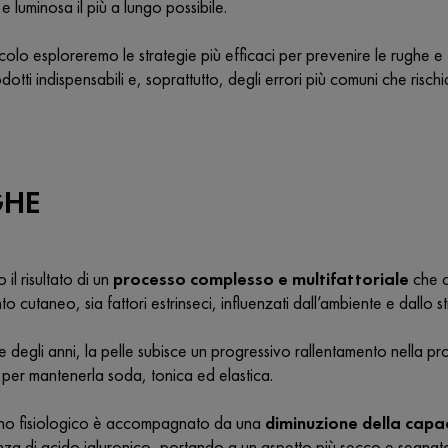
 e luminosa il più a lungo possibile.
icolo esploreremo le strategie più efficaci per prevenire le rughe e 
dotti indispensabili e, soprattutto, degli errori più comuni che risc
GHE
il risultato di un
processo complesso e multifattoriale
che co
 cutaneo, sia fattori estrinseci, influenzati dall’ambiente e dallo stil
e degli anni, la pelle subisce un progressivo rallentamento nella p
per mantenerla soda, tonica ed elastica.
no fisiologico è accompagnato da una
diminuzione della capac
nza di acido ialuronico, portando a un aspetto più secco e segnato