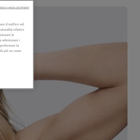
inua senza accettare
re il traffico sul
zionalità relative
ezionare le
a selezionare i
 preferenze in
 di più su come