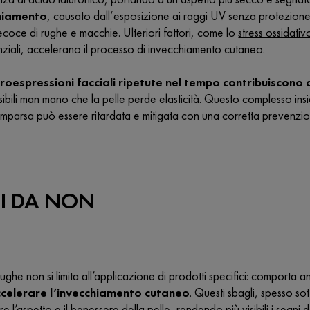
hiamento
, causato dall’esposizione ai raggi UV senza protezione
coce di rughe e macchie. Ulteriori fattori, come lo
stress ossidativ
enziali, accelerano il processo di invecchiamento cutaneo.
roespressioni facciali ripetute nel tempo contribuiscono
sibili man mano che la pelle perde elasticità. Questo complesso ins
mparsa può essere ritardata e mitigata con una corretta prevenzio
RI DA NON
rughe non si limita all’applicazione di prodotti specifici: comporta 
celerare l’invecchiamento cutaneo
. Questi sbagli, spesso so
 l’aspetto e il benessere della pelle, rendendo più visibili i segni 