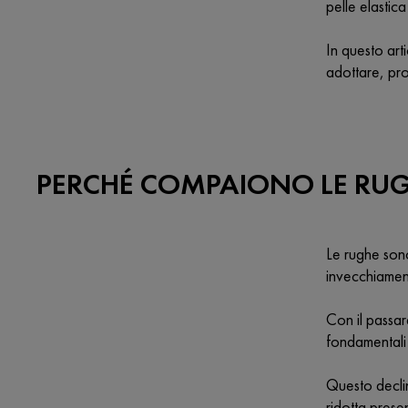
pelle elastica
In questo art
adottare, pro
PERCHÉ COMPAIONO LE RU
Le rughe sono 
invecchiamento
Con il passar
fondamentali 
Questo decli
ridotta prese