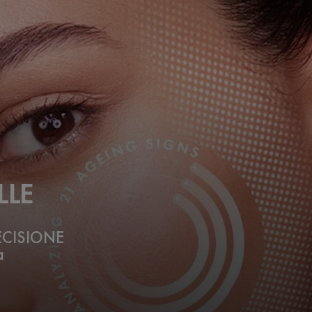
LLE
ECISIONE
a