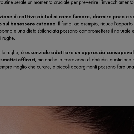
routine serale un momento cruciale per prevenire l’invecchiament
zione di cattive abitudini come fumare, dormire poco e s
vo sul benessere cutaneo
. Il fumo, ad esempio, riduce l’apporto
onno e una dieta sbilanciata possono compromettere il naturale equ
i rughe.
e le rughe,
è essenziale adottare un approccio consapevole 
smetici efficaci
, ma anche la correzione di abitudini quotidiane 
sempre meglio che curare, e piccoli accorgimenti possono fare una