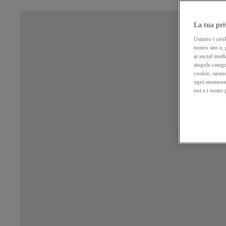
La tua pri
Usiamo i cooki
nostro sito e,
ai social medi
singole catego
cookie, sarann
ogni momento 
noi e i nostri