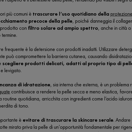
rori più comuni è
trascurare l’uso quotidiano della
protezione
ecchiamento precoce della pelle
, poiché danneggia il collage
 prodotto con
filtro solare ad ampio spettro
, anche in città 
 termine.
e frequente è la detersione con prodotti inadatti. Utilizzare detergen
e può compromettere la barriera cutanea, causando disidratazione 
le
scegliere prodotti delicati, adatti al proprio tipo di pell
e levigato.
ncanza di idratazione
, sia interna che esterna, è un problema 
eguate
contribuisce a rendere la pelle secca e meno elastica, favore
la routine quotidiana, arricchita con ingredienti come l’acido ialuron
perdita di tono.
portante è
evitare di trascurare la skincare serale
. Andare 
tte mirato priva la pelle di un’opportunità fondamentale per rigenerar