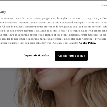
Cont
vacy
e, compresi quelli dei nostri partner, per garantirti la migliore esperienza di navigazione, analizza
 previo consenso, mostrarti annunci personalizzati sui siti internet di terze parti e per fornirti le fun
a. Cliccando i pulsanti sottostanti potrai proseguire la navigazione con i soli cookie necessari, sel
rie di cookie oppure accettare l’installazione di tutti i cookie. Se scegli di chiudere il banner senz
o mantenute le impostazioni predefinite relative ai soli cookie necessari. Potrai modificare le tue
accedendo alla sezione Impostazioni sui cookie presente nel footer della Homepage. Per sapere
 partner trattiamo i tuoi dati personali attraverso i Cookie, leggi la nostra
Cookie Policy.
Impostazioni cookie
Accetta tutti i cookie