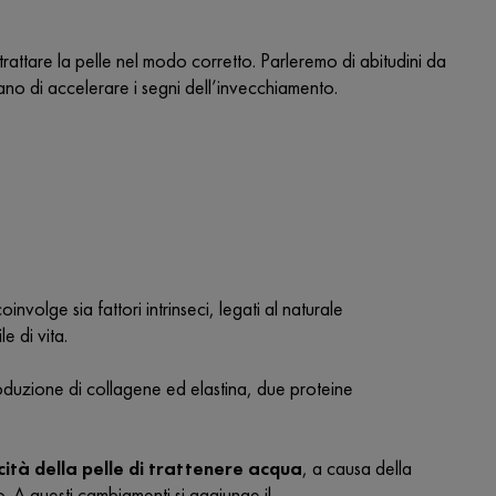
trattare la pelle nel modo corretto. Parleremo di abitudini da
hiano di accelerare i segni dell’invecchiamento.
involge sia fattori intrinseci, legati al naturale
e di vita.
roduzione di collagene ed elastina, due proteine
ità della pelle di trattenere acqua
, a causa della
. A questi cambiamenti si aggiunge il