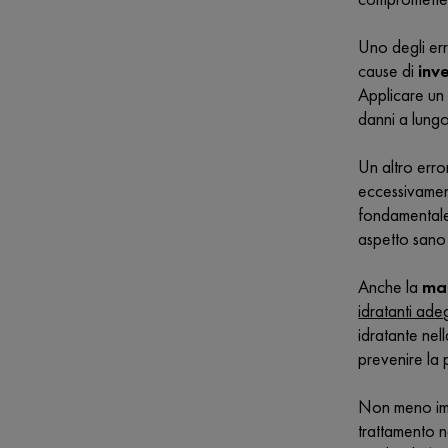
Uno degli er
cause di
inv
Applicare un
danni a lungo
Un altro error
eccessivament
fondamenta
aspetto sano 
Anche la
ma
idratanti ad
idratante nel
prevenire la 
Non meno im
trattamento no