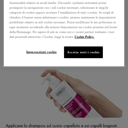
%
+88
funzionalità relative ai social media. Cliccando i pulsanti sottostanti potrai
FIBRA CAPILLARE
proseguire la navigazione con i soli cookie necessari, selezionare le singole
INSPESSITA*
categorie di cookie oppure accettare l’installazione di tutti i cookie. Se scegli di
chiudere il banner senza selezionare i cookie, saranno mantenute le impostazioni
predefinite relative ai soli cookie necessari. Potrai modificare le tue preferenze in
*Test di autovalutazione. 148 donne, dopo 6 settimane di utilizzo della
ogni momento accedendo alla sezione Impostazioni sui cookie presente nel footer
gamma completa Densi-Solutions
della Homepage. Per sapere di più su come noi e i nostri partner trattiamo i tuoi
dati personali attraverso i Cookie, leggi la nostra
Cookie Policy.
COME UTILIZZARE ?
Impostazioni cookie
Accetta tutti i cookie
Applicare lo shampoo sul cuoio capelluto e sui capelli bagnati.