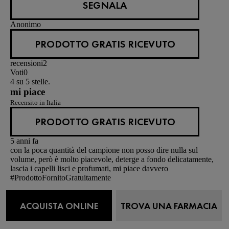
SEGNALA
Anonimo
PRODOTTO GRATIS RICEVUTO
recensioni
2
Voti
0
4 su 5 stelle.
mi piace
Recensito in Italia
PRODOTTO GRATIS RICEVUTO
5 anni fa
con la poca quantità del campione non posso dire nulla sul
volume, però è molto piacevole, deterge a fondo delicatamente,
lascia i capelli lisci e profumati, mi piace davvero
#ProdottoFornitoGratuitamente
Sì, Consiglio questo prodotto.
Utile?
ACQUISTA ONLINE
TROVA UNA FARMACIA
(0)