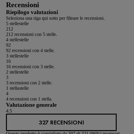
5
Recensioni
stelle.
Riepilogo valutazioni
152
recensioni
Seleziona una riga qui sotto per filtrare le recensioni.
5 stelle
stelle
212
212 recensioni con 5 stelle.
4 stelle
stelle
92
92 recensioni con 4 stelle.
3 stelle
stelle
16
16 recensioni con 3 stelle.
2 stelle
stelle
3
3 recensioni con 2 stelle.
1 stella
stelle
4
4 recensioni con 1 stella.
Valutazione generale
4.5
327 RECENSIONI
Questo prodotto è consigliato da 307 di 321 (96%) recensori