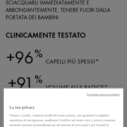
SCIACQUARLI IMMEDIATAMENTE E
ABBONDANTEMENTE. TENERE FUORI DALLA
PORTATA DEI BAMBINI
CLINICAMENTE TESTATO
%
+96
CAPELLI PIÙ SPESSI*
%
+91
VOLUME ALLA RADICE*
Continua senza accettare
%
+91
La tua privacy
CAPELLI PIÙ FORTI*
Usiamo i cookie, compresi quelli dei nostri partner, per garantirti la migliore
esperienza di navigazione, analizzare il traffico sul nostro sito e, previo consenso,
mostrarti annunci personalizzati sui siti internet di terze parti e per fornirti le