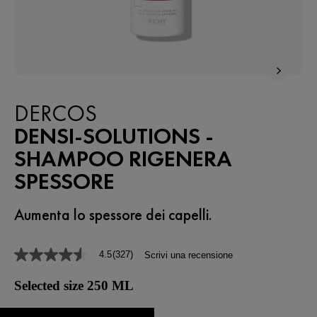
DERCOS
DENSI-SOLUTIONS -
SHAMPOO RIGENERA
SPESSORE
Aumenta lo spessore dei capelli.
4.5
(327)
Scrivi una recensione
4.5
stelle
su
Selected size 250 ML
5
,
valore