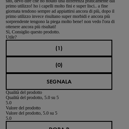
sito, devo dire che ho notato una differenza praticamente dal
primo utilizzo! ho i capelli molto fini e super lisci.. a fine
giornata tendono sempre ad appiattirsi ancora di più, dopo il
primo utilizzo invece risultano super morbidi e ancora più
sorprendente tengono la piega molto bene! non vedo l'ora di
ottenere ancora più risultati!
Sì, Consiglio questo prodotto.
Utile?
(1)
(0)
SEGNALA
Qualità del prodotto
Qualità del prodotto, 5.0 su 5
5.0
Valore del prodotto
Valore del prodotto, 5.0 su 5
5.0