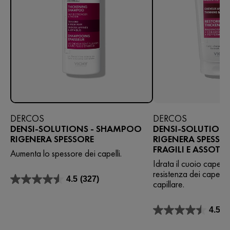
DERCOS
DERCOS
DENSI-SOLUTIONS - SHAMPOO
DENSI-SOLUTIONS
RIGENERA SPESSORE
RIGENERA SPESSOR
FRAGILI E ASSOTTI
Aumenta lo spessore dei capelli.
Idrata il cuoio capell
resistenza dei capelli e 
4.5
(327)
capillare.
4.5
su
5
4.5
(
stelle.
4.5
327
su
recensioni