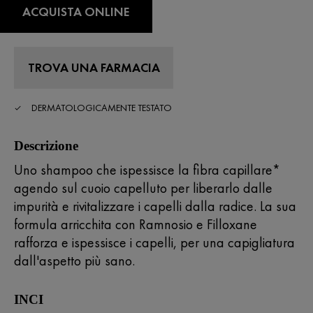
di
ACQUISTA ONLINE
valutazione
medio.
Read
327
Reviews.
TROVA UNA FARMACIA
Stesso
link
alla
DERMATOLOGICAMENTE TESTATO
pagina.
Descrizione
Uno shampoo che ispessisce la fibra capillare*
agendo sul cuoio capelluto per liberarlo dalle
impurità e rivitalizzare i capelli dalla radice. La sua
formula arricchita con Ramnosio e Filloxane
rafforza e ispessisce i capelli, per una capigliatura
dall'aspetto più sano.
INCI