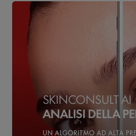
Luigia Panariello, dermatologa e medico
estetico.
SKINCONSULT AI
ANALISI DELLA PE
UN ALGORITMO AD ALTA PR