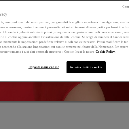
16
NTEGRATORE
Cont
vacy
Corr
e, compresi quelli dei nostri partner, per garantirti la migliore esperienza di navigazione, analizza
gratore* alimentare con 3 azioni**: Pelle,
 previo consenso, mostrarti annunci personalizzati sui siti internet di terze parti e per fornirti le fun
Techn
a. Cliccando i pulsanti sottostanti potrai proseguire la navigazione con i soli cookie necessari, sel
lli, Unghie. Clinicamente testato.
coll
rie di cookie oppure accettare l’installazione di tutti i cookie. Se scegli di chiudere il banner senz
o mantenute le impostazioni predefinite relative ai soli cookie necessari. Potrai modificare le tue
accedendo alla sezione Impostazioni sui cookie presente nel footer della Homepage. Per sapere
SCOPRI IL PRODOTTO
 partner trattiamo i tuoi dati personali attraverso i Cookie, leggi la nostra
Cookie Policy.
Impostazioni cookie
Accetta tutti i cookie