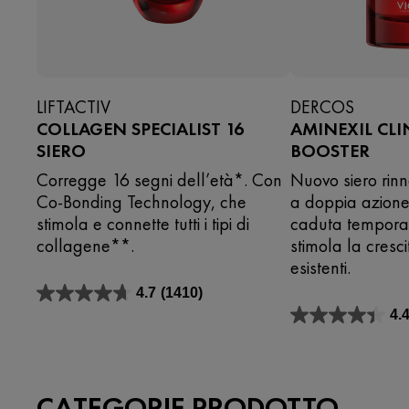
LIFTACTIV
DERCOS
COLLAGEN SPECIALIST 16
AMINEXIL CLIN
SIERO
BOOSTER
Corregge 16 segni dell’età*. Con
Nuovo siero rinn
Co-Bonding Technology, che
a doppia azione
stimola e connette tutti i tipi di
caduta temporan
collagene**.
stimola la cresci
esistenti.
4.7
(1410)
4.7
4.
su
4.4
5
su
stelle.
5
1410
stelle.
recensioni
665
CATEGORIE PRODOTTO
recensioni