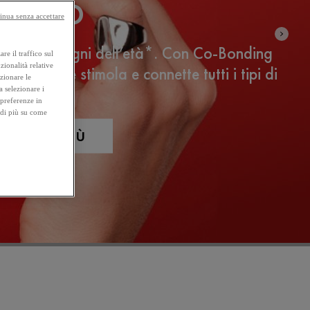
 SIERO
inua senza accettare
egge 16 segni dell’età*. Con Co-Bonding
re il traffico sul
zionalità relative
ology, che stimola e connette tutti i tipi di
ezionare le
agene**.
a selezionare i
 preferenze in
 di più su come
SCOPRI DI PIÙ