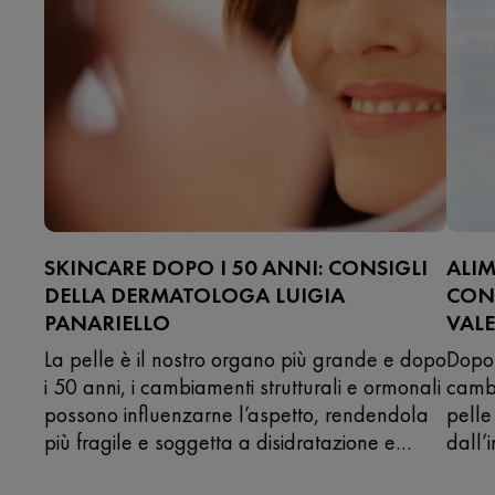
SKINCARE DOPO I 50 ANNI: CONSIGLI
ALIM
DELLA DERMATOLOGA LUIGIA
CONS
PANARIELLO
VALE
La pelle è il nostro organo più grande e dopo
Dopo 
i 50 anni, i cambiamenti strutturali e ormonali
cambi
possono influenzarne l’aspetto, rendendola
pelle
più fragile e soggetta a disidratazione e
dall’
perdita di tono. Ne parliamo con la dott.ssa
Ne pa