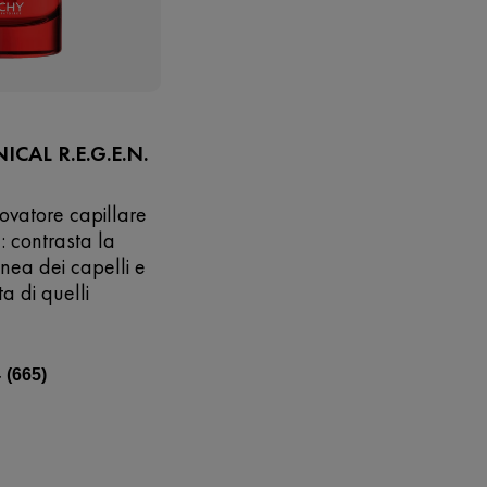
ICAL R.E.G.E.N.
ovatore capillare
: contrasta la
ea dei capelli e
ta di quelli
4
(665)