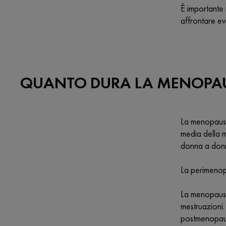
È importante
affrontare ev
QUANTO DURA LA MENOPA
La menopausa
media della 
donna a don
La perimenopa
La menopausa
mestruazioni.
postmenopaus