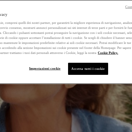
Cont
vacy
e, compresi quelli dei nostri partner, per garantirti la migliore esperienza di navigazione, analizza
 previo consenso, mostrarti annunci personalizzati sui siti internet di terze parti e per fornirti le fun
a. Cliccando i pulsanti sottostanti potrai proseguire la navigazione con i soli cookie necessari, sel
rie di cookie oppure accettare l’installazione di tutti i cookie. Se scegli di chiudere il banner senz
o mantenute le impostazioni predefinite relative ai soli cookie necessari. Potrai modificare le tue
accedendo alla sezione Impostazioni sui cookie presente nel footer della Homepage. Per sapere
 partner trattiamo i tuoi dati personali attraverso i Cookie, leggi la nostra
Cookie Policy.
Impostazioni cookie
Accetta tutti i cookie