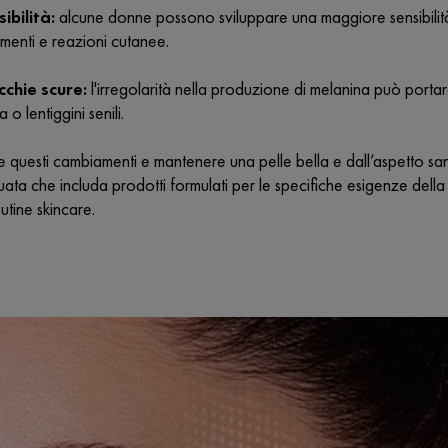
ibilità:
alcune donne possono sviluppare una maggiore sensibilità
menti e reazioni cutanee.
chie scure:
l'irregolarità nella produzione di melanina può porta
 o lentiggini senili.
e questi cambiamenti e mantenere una pelle bella e dall’aspetto s
ata che includa prodotti formulati per le specifiche esigenze della 
utine skincare.