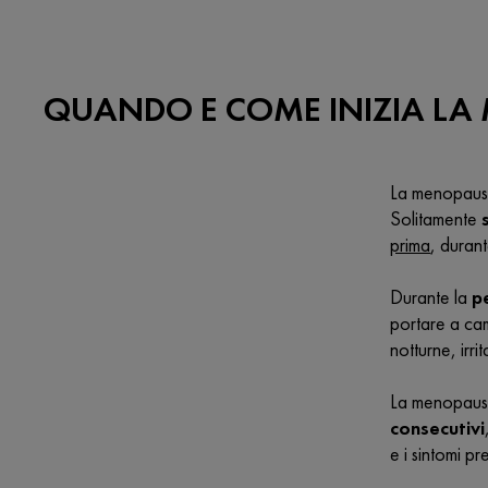
QUANDO E COME INIZIA L
La menopausa 
Solitamente
prima
, duran
Durante la
p
portare a cam
notturne, irri
La menopau
consecutivi
e i sintomi p