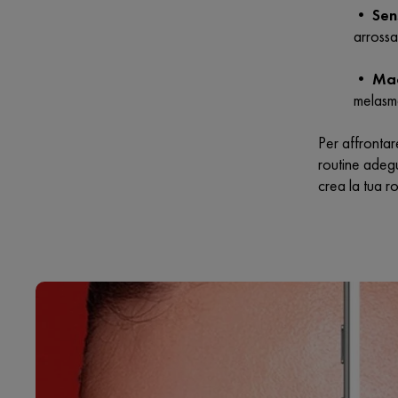
•
Sens
arrossa
•
Mac
melasma
Per affrontar
routine adegu
crea la tua ro