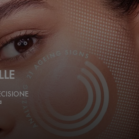
LLE
ECISIONE
a