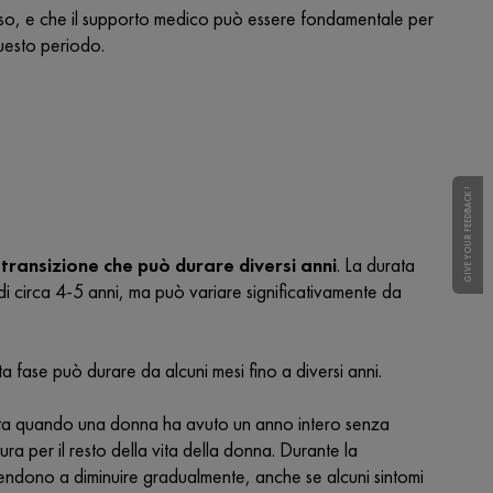
so, e che il supporto medico può essere fondamentale per
uesto periodo.
GIVE YOUR FEEDBACK !
 transizione che può durare diversi anni
. La durata
 circa 4-5 anni, ma può variare significativamente da
 fase può durare da alcuni mesi fino a diversi anni.
ta quando una donna ha avuto un anno intero senza
ura per il resto della vita della donna. Durante la
endono a diminuire gradualmente, anche se alcuni sintomi