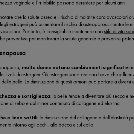
ezza vaginale e l'irritabilità possono persistere per alcuni anni.
notare che la salute ossea e il rischio di malattie cardiovascolari
egli estrogeni può aumentare il rischio di osteoporosi, mentre le m
ovascolare. Pertanto, è consigliabile mantenere uno
stile di vita sa
che preventive per monitorare la salute generale e prevenire poten
menopausa
menopausa,
molte donne notano cambiamenti significativi ne
ei livelli di estrogeni. Gli estrogeni sono ormoni chiave che influ
tà della pelle. La diminuzione di questi ormoni può portare a diversi ef
chezza e sottigliezza:
la pelle tende a diventare più secca e m
one di sebo e dal minor contenuto di collagene ed elastina.
he e linee sottili:
la diminuzione del collagene e dell'elasticità pu
mente intorno agli occhi, alla bocca e sul collo.