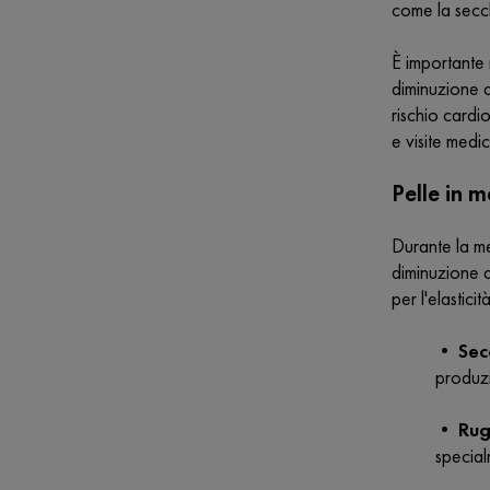
come la secch
È importante 
diminuzione d
rischio cardi
e visite medi
Pelle in 
Durante la 
diminuzione d
per l'elastici
•
Sec
produzi
•
Rug
special