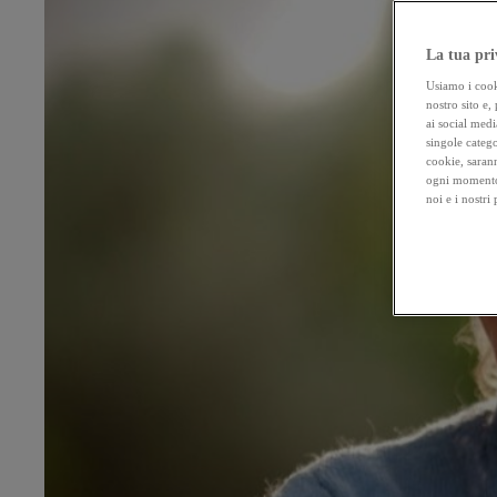
La tua pri
Usiamo i cooki
nostro sito e,
ai social medi
singole catego
cookie, sarann
ogni momento 
noi e i nostri