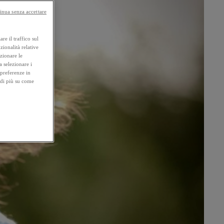
inua senza accettare
re il traffico sul
zionalità relative
ezionare le
a selezionare i
 preferenze in
 di più su come