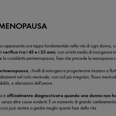
A MENOPAUSA
rappresenta una tappa fondamentale nella vita di ogni donna, cara
si verifica tra i 45 e i 55 anni
, con un'età media di insorgenza in
te la cosiddetta perimenopausa, fase che precede la menopausa st
erimenopausa
, i livelli di estrogeni e progesterone iniziano a f
biamenti nel ciclo mestruale, con cicli più irregolari, flusso mestr
tabilità, e alterazioni dell'umore.
sa è
ufficialmente diagnosticata quando una donna non ha 
, senza altre cause evidenti. È un momento di grande cambiamento
recoci può aiutare a gestire meglio questa fase della vita.