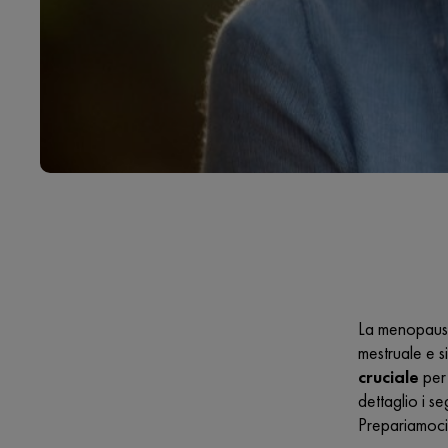
La menopaus
mestruale e s
cruciale
per 
dettaglio i s
Prepariamoci