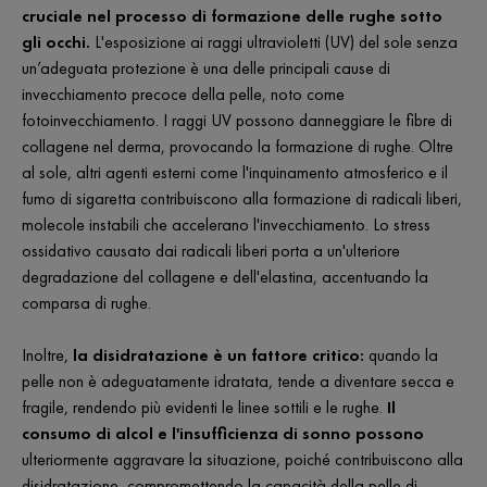
cruciale nel processo di formazione delle rughe sotto
gli occhi.
L'esposizione ai raggi ultravioletti (UV) del sole senza
un’adeguata protezione è una delle principali cause di
invecchiamento precoce della pelle, noto come
fotoinvecchiamento. I raggi UV possono danneggiare le fibre di
collagene nel derma, provocando la formazione di rughe. Oltre
al sole, altri agenti esterni come l'inquinamento atmosferico e il
fumo di sigaretta contribuiscono alla formazione di radicali liberi,
molecole instabili che accelerano l'invecchiamento. Lo stress
ossidativo causato dai radicali liberi porta a un'ulteriore
degradazione del collagene e dell'elastina, accentuando la
comparsa di rughe.
Inoltre,
la disidratazione è un fattore critico:
quando la
pelle non è adeguatamente idratata, tende a diventare secca e
fragile, rendendo più evidenti le linee sottili e le rughe.
Il
consumo di alcol e l'insufficienza di sonno possono
ulteriormente aggravare la situazione, poiché contribuiscono alla
disidratazione, compromettendo la capacità della pelle di