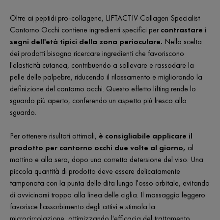
Oltre ai peptidi pro-collagene, LIFTACTIV Collagen Specialist
Contorno Occhi contiene ingredienti specifici per
contrastare i
segni dell'età tipici della zona perioculare.
Nella scelta
dei prodotti bisogna ricercare ingredienti che favoriscono
l'elasticità cutanea, contribuendo a sollevare e rassodare la
pelle delle palpebre, riducendo il rilassamento e migliorando la
definizione del contorno occhi. Questo effetto lifting rende lo
sguardo più aperto, conferendo un aspetto più fresco allo
sguardo.
Per ottenere risultati ottimali,
è consigliabile applicare il
prodotto per contorno occhi due volte al giorno,
al
mattino e alla sera, dopo una corretta detersione del viso. Una
piccola quantità di prodotto deve essere delicatamente
tamponata con la punta delle dita lungo l'osso orbitale, evitando
di avvicinarsi troppo alla linea delle ciglia. Il massaggio leggero
favorisce l'assorbimento degli attivi e stimola la
microcircolazione, ottimizzando l'efficacia del trattamento.