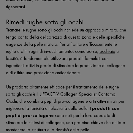
rigenerarsi.
Rimedi rughe sotto gli occhi
Trattare le rughe sotto gli occhi richiede un approccio mirato, che
tenga conto della delicatezza di questa zona e delle specifiche
esigenze della pelle matura. Per affrontare efficacemente le
rughe e altri segni di invecchiamento, come borse,
occhiaie
e
lassità, è fondamentale utilizzare prodotti formulati con
ingredienti attivi in grado di stimolare la produzione di collagene
e di offrire una protezione antiossidante.
Un prodotto altamente efficace per il trattamento delle rughe
sotto gli occhi è il
LIFTACTIV Collagen Specialist Contorno
Occhi
, che combina peptidi pro-collagene e altri attivi mirati per
migliorare la tonicità e l'elasticità della pelle.
I prodotti con
peptidi pro-collagene
sono noti per la loro capacità di
stimolare la sintesi di collagene, una proteina chiave che aiuta a
mantenere la struttura e la densità della pelle.