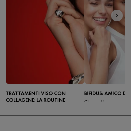
TRATTAMENTI VISO CON
BIFIDUS: AMICO DEL
COLLAGENE: LA ROUTINE
Che cos’è e come agisce
ANTIETÀ COMPLETA
batterio che fa parte de
Il collagene è la chiave di una pelle
“amica” dell’intestino
tonica e compatta. Questo
approfondimento spiega perché la