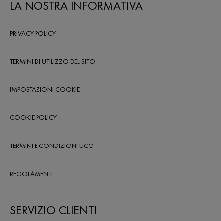
LA NOSTRA INFORMATIVA
sua produzione diminuisce con l’età,
come sostenere la pelle con
trattamenti mirati come la linea
PRIVACY POLICY
Liftactiv Collagen Specialist 16 e
quali abitudini evitare per preservarlo.
TERMINI DI UTILIZZO DEL SITO
IMPOSTAZIONI COOKIE
COOKIE POLICY
TERMINI E CONDIZIONI UCG
REGOLAMENTI
SERVIZIO CLIENTI