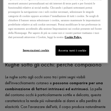
mostrarti annunci personalizzati sui siti internet di terze parti e per fornirti le
funzionalità relative ai social media. Cliccando i pulsanti sottostanti potrai
La zona del contorno occhi è una delle più delicate del nostro
proseguire la navigazione con i soli cookie necessari, selezionare le singole
viso, ed è qui che i primi segni dell’invecchiamento tendono a
categorie di cookie oppure accettare l’installazione di tutti i cookie. Se scegli di
chiudere il banner senza selezionare i cookie, saranno mantenute le impostazioni
manifestarsi. Le
rughe sotto gli occhi,
spesso chiamate
predefinite relative ai soli cookie necessari. Potrai modificare le tue preferenze in
"zampe di gallina", possono comparire già in giovane età a
ogni momento accedendo alla sezione Impostazioni sui cookie presente nel footer
causa di fattori come la perdita di elasticità cutanea,
della Homepage. Per sapere di più su come noi e i nostri partner trattiamo i tuoi
dati personali attraverso i Cookie, leggi la nostra
Cookie Policy.
l'esposizione ai raggi UV, la disidratazione e le espressioni
facciali ripetitive. Scopriamo insieme come trattarle e
Impostazioni cookie
Accetta tutti i cookie
minimizzarne la visibilità.
Rughe sotto gli occhi: perché compaiono
Le rughe sotto agli occhi sono tra i primi segni visibili
dell'invecchiamento cutaneo e
possono comparire per una
combinazione di fattori intrinseci ed estrinseci.
La pelle
del contorno occhi è particolarmente sottile e delicata, questa
caratteristica la rende più vulnerabile ai danni e alla perdita di
elasticità. Con l'avanzare dell'età, il corpo produce naturalmente